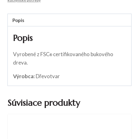
kuchynské potreby
Popis
Popis
Vyrobené z FSC
certifikovaného bukového
®
dreva.
Výrobca:
Dřevotvar
Súvisiace produkty