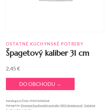
OSTATNÉ KUCHYNSKÉ POTREBY
Špagetový kaliber 31 cm
2,45
€
DO OBCHODU →
Katalógové číslo:
ff407a00d268
Kategórie:
Drevené kuchynské potreby
,
EKO domácnosť
,
Ostatné