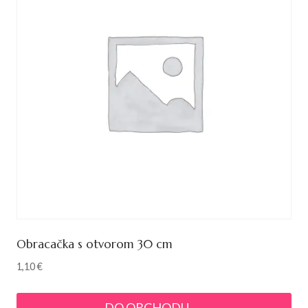
Obracačka s otvorom 30 cm
1,10
€
DO OBCHODU →