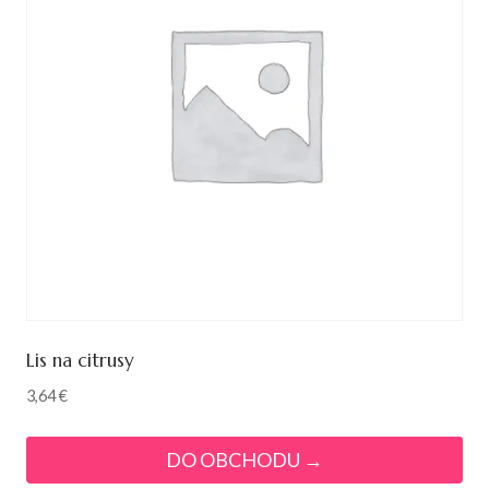
Lis na citrusy
3,64
€
DO OBCHODU →