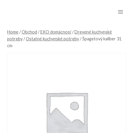
Skip
to
content
Home
/
Obchod
/
EKO domácnosť
/
Drevené kuchynské
potreby
/
Ostatné kuchynské potreby
/
Špagetový kaliber 31
cm