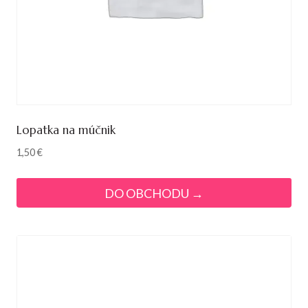
Lopatka na múčnik
1,50
€
DO OBCHODU →