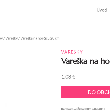
Úvod
by
/
Varešky
/
Vareška na horčicu 20 cm
VAREŠKY
Vareška na h
1,08
€
DO OBC
Katalógové číslo:
008f94bc40db