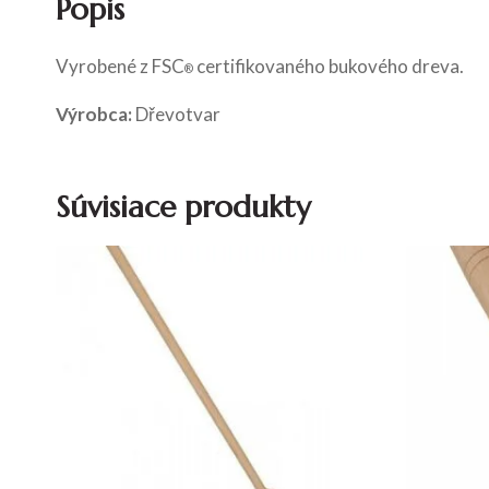
Popis
Vyrobené z FSC
certifikovaného bukového dreva.
®
Výrobca:
Dřevotvar
Súvisiace produkty