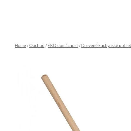
Skip
to
content
Home
/
Obchod
/
EKO domácnosť
/
Drevené kuchynské potre