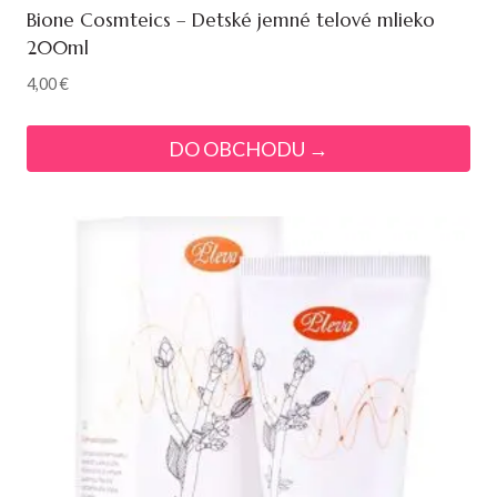
Bione Cosmteics – Detské jemné telové mlieko
200ml
4,00
€
DO OBCHODU →