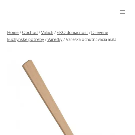
Skip
to
content
Home
/
Obchod
/
Valach
/
EKO domácnosť
/
Drevené
kuchynské potreby
/
Varešky
/
Vareška ochutnávacia malá