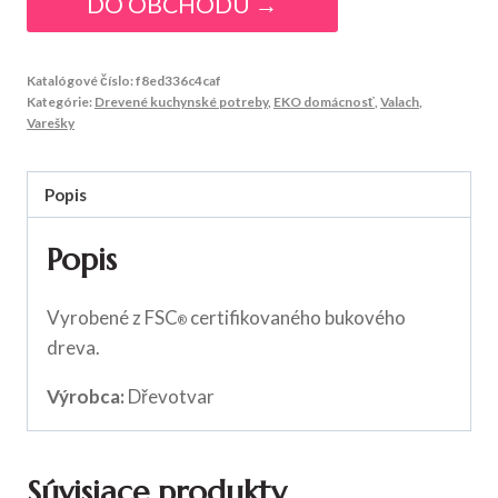
DO OBCHODU →
Katalógové číslo:
f8ed336c4caf
Kategórie:
Drevené kuchynské potreby
,
EKO domácnosť
,
Valach
,
Varešky
Popis
Popis
Vyrobené z FSC
certifikovaného bukového
®
dreva.
Výrobca:
Dřevotvar
Súvisiace produkty