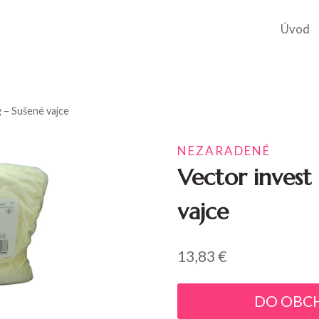
Úvod
g – Sušené vajce
NEZARADENÉ
Vector invest 
vajce
13,83
€
DO OBC