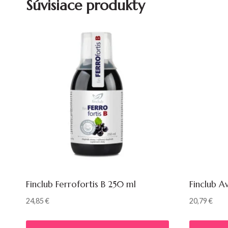
Súvisiace produkty
Finclub Ferrofortis B 250 ml
Finclub A
24,85
€
20,79
€