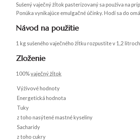
Sušený vaječný žĺtok pasterizovaný sa používa na prí
Ponúka vynikajúce emulgačné účinky. Hodí sa do omáč
Návod na použitie
1 kg sušeného vaječného žĺtku rozpustite v 1,2 litroch
Zloženie
100%
vaječný žĺtok
Výživové hodnoty
Energetická hodnota
Tuky
z toho nasýtené mastné kyseliny
Sacharidy
z toho cukry