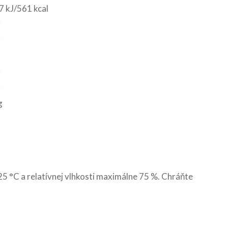
 kJ/561 kcal
g
g
g
g
g
25 °C a relatívnej vlhkosti maximálne 75 %. Chráňte