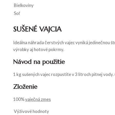
Bielkoviny
Soľ
SUŠENÉ VAJCIA
Ideálna náhrada čerstvých vajec vyniká jedinečnou š
výrobky aj hotové pokrmy.
Návod na použitie
1 kg sušených vajec rozpustite v 3 litroch pitnej vody.
Zloženie
100%
vaječná zmes
Výživové hodnoty