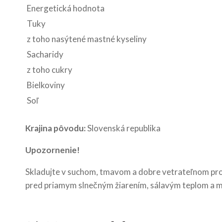
Energetická hodnota
Tuky
z toho nasýtené mastné kyseliny
Sacharidy
z toho cukry
Bielkoviny
Soľ
Krajina pôvodu:
Slovenská republika
Upozornenie!
Skladujte v suchom, tmavom a dobre vetrateľnom prost
pred priamym slnečným žiarením, sálavým teplom a 