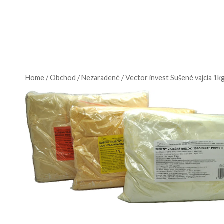
Skip
to
content
Home
/
Obchod
/
Nezaradené
/
Vector invest Sušené vajcia 1k