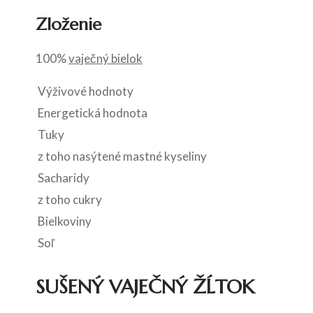
Zloženie
100%
vaječný bielok
Výživové hodnoty
Energetická hodnota
Tuky
z toho nasýtené mastné kyseliny
Sacharidy
z toho cukry
Bielkoviny
Soľ
SUŠENÝ VAJEČNÝ ŽĹTOK