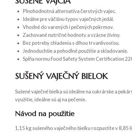
SUŠENÉ VAJCIA
Plnohodnotná alternatíva čerstvých vajec.
Ideálne pre väčšinu typov vaječných jedál.
Vhodné do varených i pečených pokrmov.
Zachované nutričné hodnoty a vzácne živiny.
Bez potreby chladenia s dlhou trvanlivosťou.
Jednoduchšie a pohodlné použitie a skladovanie.
Spĺňa normu Food Safety System Certification 2
SUŠENÝ VAJEČNÝ BIELOK
Sušené vaječné bielka sú ideálne na cukrárske a peká
využitie, ideálne sú aj na pečenie.
Návod na použitie
1,15 kg sušeného vaječného bielku rozpustite v 8,85 li