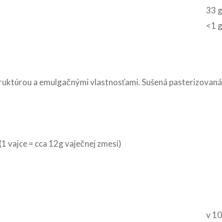
33 
<1 
truktúrou a emulgačnými vlastnosťami. Sušená pasterizovan
 (1 vajce = cca 12g vaječnej zmesi)
v 10