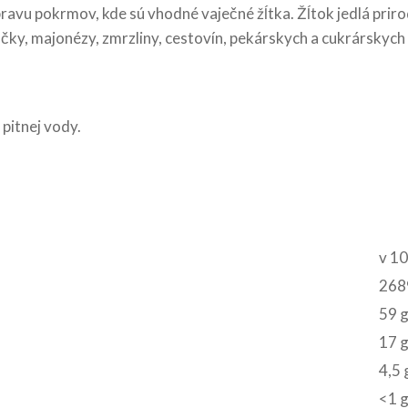
pravu pokrmov, kde sú vhodné vaječné žĺtka. Žĺtok jedlá pri
ky, majonézy, zmrzliny, cestovín, pekárskych a cukrárskych
 pitnej vody.
v 10
2689
59 
17 
4,5 
<1 