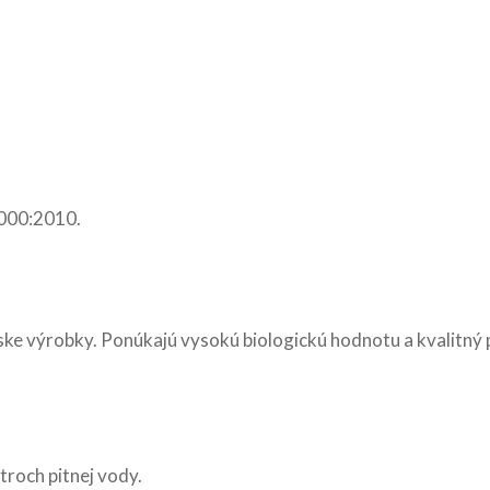
2000:2010.
rske výrobky. Ponúkajú vysokú biologickú hodnotu a kvalitný 
troch pitnej vody.