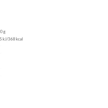
0 g
 kJ/368 kcal
g
g
g
g