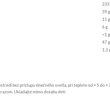
2337
39 
11 
6 g
<1 
47 
1,3 
redí bez prístupu slnečného svetla, pri teplote od + 5 do + 
mrazom. Ukladajte mimo dosahu detí.