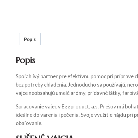
Popis
Popis
Spoľahlivý partner pre efektívnu pomoc pri príprave c
bez potreby chladenia. Jednoducho sa používajú, nerozb
vajce neobsahujú umelé arómy, prídavné látky, farbi
Spracovanie vajec v Eggproduct, a.s. Prešov má bohat
ideálne do varenia i pečenia. Svoje využitie nájdu pri
obaľovanie.