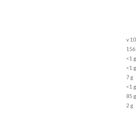
v 10
1565
<1 
<1 
7 g
<1 
85 
2 g