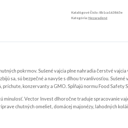
Katalógové číslo:
8b1ca163865e
Kategória:
Nezaradené
hutných pokrmov. Sušené vajcia plne nahradia čerstvé vajcia 
ijú sa, sú bezpečné a navyše s dlhou trvanlivosťou. Sušené va
vá, príchute, konzervanty a GMO. Spĺňajú normu Food Safety
ú minulosť. Vector Invest dlhoročne traduje spracovanie vaj
 príprave chutných omeliet, domácej majonézy, lahodných koláčov