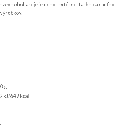
rodzene obohacuje jemnou textúrou, farbou a chuťou.
 výrobkov.
0 g
 kJ/649 kcal
g
g
g
g