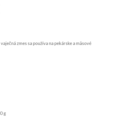
g
g
á vaječná zmes sa používa na pekárske a mäsové
0 g