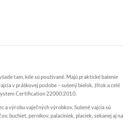
všade tam, kde sú používané. Majú praktické balenie
jcia v práškovej podobe – sušený bielok, žĺtok a celé
 System Certification 22000:2010.
ec a výrobu vaječných výrobkov. Sušené vajcia sú
, buchiet, perníkov, palaciniek, placiek, sekanej aj na