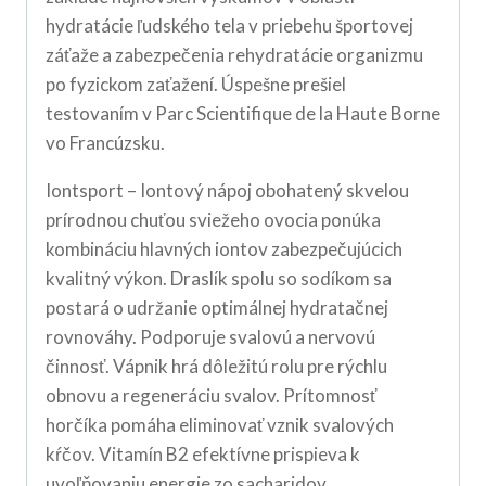
hydratácie ľudského tela v priebehu športovej
záťaže a zabezpečenia rehydratácie organizmu
po fyzickom zaťažení. Úspešne prešiel
testovaním v Parc Scientifique de la Haute Borne
vo Francúzsku.
Iontsport – Iontový nápoj obohatený skvelou
prírodnou chuťou sviežeho ovocia ponúka
kombináciu hlavných iontov zabezpečujúcich
kvalitný výkon. Draslík spolu so sodíkom sa
postará o udržanie optimálnej hydratačnej
rovnováhy. Podporuje svalovú a nervovú
činnosť. Vápnik hrá dôležitú rolu pre rýchlu
obnovu a regeneráciu svalov. Prítomnosť
horčíka pomáha eliminovať vznik svalových
kŕčov. Vitamín B2 efektívne prispieva k
uvoľňovaniu energie zo sacharidov.