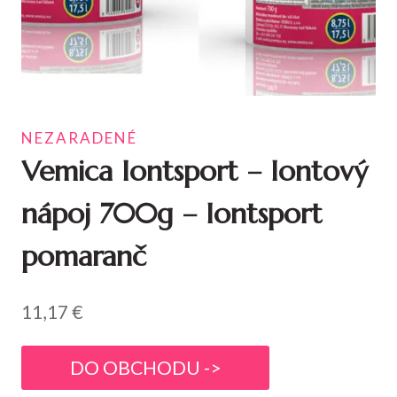
NEZARADENÉ
Vemica Iontsport – Iontový
nápoj 700g – Iontsport
pomaranč
11,17
€
DO OBCHODU ->