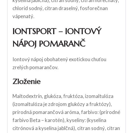
kyselina jablčná), citran sodný, citran horečnatý,
chlorid sodný, citran draselný, fosforečnan
vápenatý.
IONTSPORT – IONTOVÝ
NÁPOJ POMARANČ
Iontový nápoj obohatený exotickou chuťou
zrelých pomarančov.
Zloženie
Maltodextrín, glukóza, fruktóza, izomaltulóza
(izomaltulóza je zdrojom glukózy a fruktózy),
prírodná pomarančová aróma, farbivo: (prírodné
farbivo Beta – karotén), kyseliny: (kyselina
citrónová a kyselina jablčná), citran sodný, citran