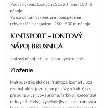
Počas výkonu: každých 15 až 20 minút 150 ml
nápoja.
Po náročnom výkone: pre zabezpečenie
rehydratácie organizmu 250 – 500 ml nápoja.
IONTSPORT – IONTOVÝ
NÁPOJ BRUSNICA
Iontový nápoj s chuťou lahodných brusníc.
Zloženie
Maltodextrín, glukóza, fruktóza, izomaltulóza
(izomaltulóza je zdrojom glukózy a fruktózy),
prírodná brusnicová aróma, farbivo: (koncentrát
mrkvy a ibišteka), kyseliny: (kyselina citrónová a