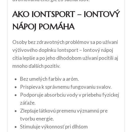
AKO IONTSPORT – IONTOVÝ
NÁPOJ POMÁHA
Osoby bez zdravotných problémov sa po užívaní
výživového doplnku Iontsport – Iontový nápoj
cítia lepšie a po jeho dlhodobom užívaní pocítili aj
mnoho ďalších pozitív.
Bez umelých farbív a aróm.
Prispieva k správnemu fungovaniu svalov.
Podporuje absorbciu vody v priebehu fyzickej
záťaže.
Zlepšuje látkovú premenu významnú pre
tvorbu energie.
Stimuluje výkonnosť pri dlhšom