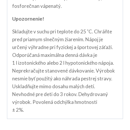
fosforečnan vápenatý.
Upozornenie!
Skladujte v suchu pri teplote do 25 ˚C. Chráňte
pred priamym slnečným žiarením. Nápoj je
určený výhradne pri fyzickej a športovej záťaži.
Odporúčaná maximálna denná dávka je
1 l izotonického alebo 2 l hypotonického nápoja.
Neprekračujte stanovené dávkovanie. Výrobok
nesmie byť použitý ako náhrada pestrej stravy.
Uskladňujte mimo dosahu malých detí.
Nevhodné pre deti do 3 rokov. Dehydrovaný
výrobok. Povolená odchýlka hmotnosti
± 2%.