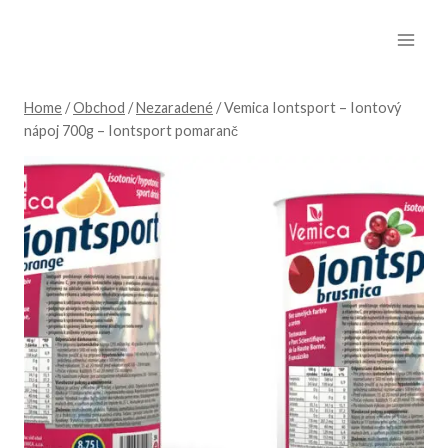
Skip
to
content
Home
/
Obchod
/
Nezaradené
/
Vemica Iontsport – Iontový
nápoj 700g – Iontsport pomaranč