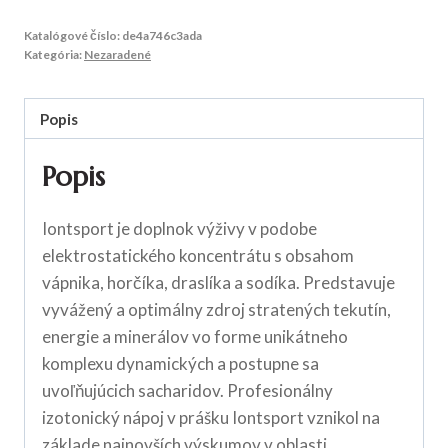
Katalógové číslo:
de4a746c3ada
Kategória:
Nezaradené
Popis
Popis
Iontsport je doplnok výživy v podobe
elektrostatického koncentrátu s obsahom
vápnika, horčíka, draslíka a sodíka. Predstavuje
vyvážený a optimálny zdroj stratených tekutín,
energie a minerálov vo forme unikátneho
komplexu dynamických a postupne sa
uvoľňujúcich sacharidov. Profesionálny
izotonický nápoj v prášku Iontsport vznikol na
základe najnovších výskumov v oblasti