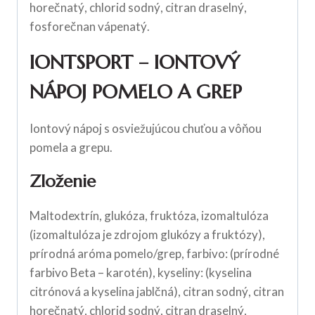
horečnatý, chlorid sodný, citran draselný,
fosforečnan vápenatý.
IONTSPORT – IONTOVÝ
NÁPOJ POMELO A GREP
Iontový nápoj s osviežujúcou chuťou a vôňou
pomela a grepu.
Zloženie
Maltodextrín, glukóza, fruktóza, izomaltulóza
(izomaltulóza je zdrojom glukózy a fruktózy),
prírodná aróma pomelo/grep, farbivo: (prírodné
farbivo Beta – karotén), kyseliny: (kyselina
citrónová a kyselina jablčná), citran sodný, citran
horečnatý, chlorid sodný, citran draselný,