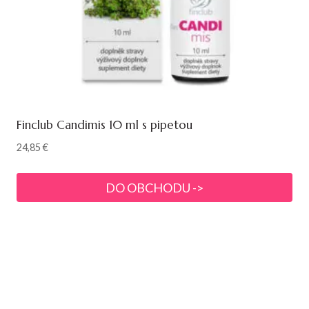
Finclub Candimis 10 ml s pipetou
24,85
€
DO OBCHODU ->