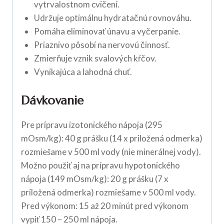
vytrvalostnom cvičení.
Udržuje optimálnu hydratačnú rovnováhu.
Pomáha eliminovať únavu a vyčerpanie.
Priaznivo pôsobí na nervovú činnosť.
Zmierňuje vznik svalových kŕčov.
Vynikajúca a lahodná chuť.
Dávkovanie
Pre prípravu izotonického nápoja (295
mOsm/kg): 40 g prášku (14 x priložená odmerka)
rozmiešame v 500 ml vody (nie minerálnej vody).
Možno použiť aj na prípravu hypotonického
nápoja (149 mOsm/kg): 20 g prášku (7 x
priložená odmerka) rozmiešame v 500 ml vody.
Pred výkonom: 15 až 20 minút pred výkonom
vypiť 150 – 250 ml nápoja.