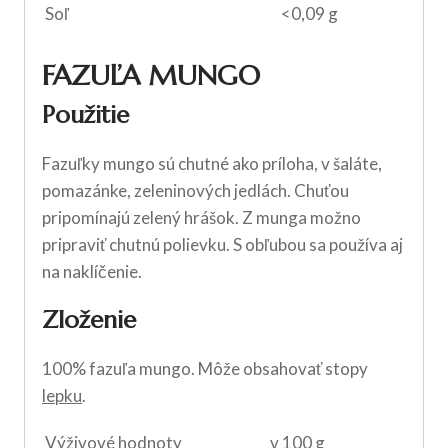
Soľ
<0,09 g
FAZUĽA MUNGO
Použitie
Fazuľky mungo sú chutné ako príloha, v šaláte,
pomazánke, zeleninových jedlách. Chuťou
pripomínajú zelený hrášok. Z munga možno
pripraviť chutnú polievku. S obľubou sa používa aj
na naklíčenie.
Zloženie
100% fazuľa mungo. Môže obsahovať stopy
lepku
.
Výživové hodnoty
v 100 g