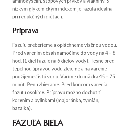
aminokyselín, stopových prvkov a vlákniny. S
nízkym glykemickým indexom je fazuľa ideálna
pri redukčných diétach.
Príprava
Fazuľu preberieme a opláchneme vlažnou vodou.
Pred varením obsah namočíme do vody na 4 – 8
hod. (1 diel fazule na 6 dielov vody). Tesne pred
tepelnou úpravou vodu zlejeme a na varenie
použijeme čistú vodu. Varíme do mäkka 45 – 75
minút. Penu zbierame. Pred koncom varenia
fazuľu osolíme. Prípravu možno dochutiť
korením a bylinkami (majoránka, tymián,
bazalka).
FAZUĽA BIELA