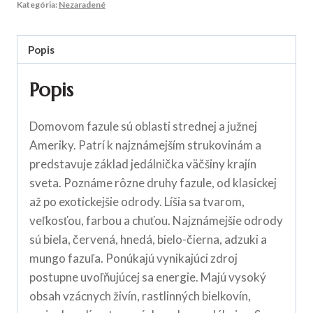
Kategória:
Nezaradené
Popis
Popis
Domovom fazule sú oblasti strednej a južnej
Ameriky. Patrí k najznámejším strukovinám a
predstavuje základ jedálnička väčšiny krajín
sveta. Poznáme rôzne druhy fazule, od klasickej
až po exotickejšie odrody. Líšia sa tvarom,
veľkosťou, farbou a chuťou. Najznámejšie odrody
sú biela, červená, hnedá, bielo-čierna, adzuki a
mungo fazuľa. Ponúkajú vynikajúci zdroj
postupne uvoľňujúcej sa energie. Majú vysoký
obsah vzácnych živín, rastlinných bielkovín,