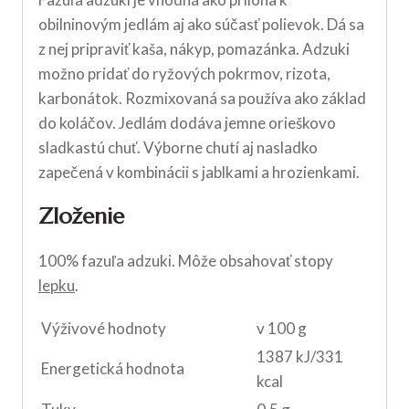
obilninovým jedlám aj ako súčasť polievok. Dá sa
z nej pripraviť kaša, nákyp, pomazánka. Adzuki
možno pridať do ryžových pokrmov, rizota,
karbonátok. Rozmixovaná sa používa ako základ
do koláčov. Jedlám dodáva jemne orieškovo
sladkastú chuť. Výborne chutí aj nasladko
zapečená v kombinácii s jablkami a hrozienkami.
Zloženie
100% fazuľa adzuki. Môže obsahovať stopy
lepku
.
Výživové hodnoty
v 100 g
1387 kJ/331
Energetická hodnota
kcal