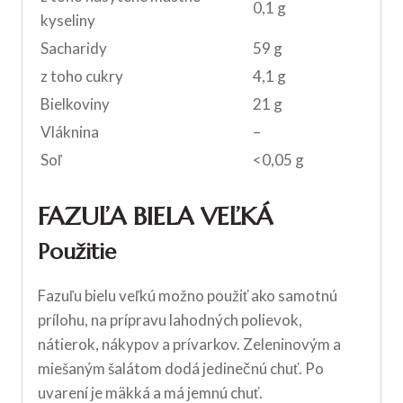
0,1 g
kyseliny
Sacharidy
59 g
z toho cukry
4,1 g
Bielkoviny
21 g
Vláknina
–
Soľ
<0,05 g
FAZUĽA BIELA VEĽKÁ
Použitie
Fazuľu bielu veľkú možno použiť ako samotnú
prílohu, na prípravu lahodných polievok,
nátierok, nákypov a prívarkov. Zeleninovým a
miešaným šalátom dodá jedinečnú chuť. Po
uvarení je mäkká a má jemnú chuť.