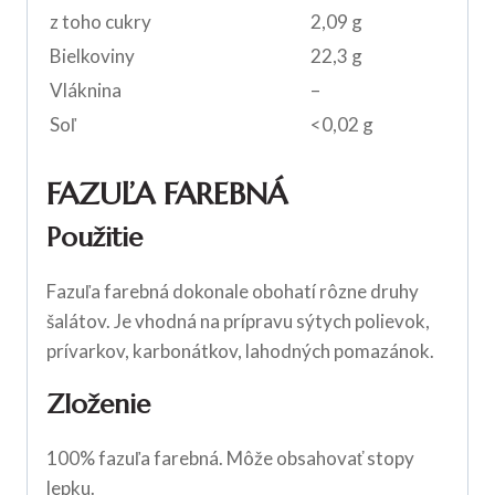
z toho cukry
2,09 g
Bielkoviny
22,3 g
Vláknina
–
Soľ
<0,02 g
FAZUĽA FAREBNÁ
Použitie
Fazuľa farebná dokonale obohatí rôzne druhy
šalátov. Je vhodná na prípravu sýtych polievok,
prívarkov, karbonátkov, lahodných pomazánok.
Zloženie
100% fazuľa farebná. Môže obsahovať stopy
lepku
.