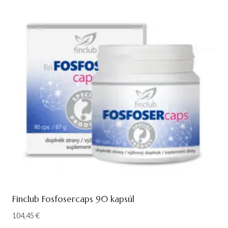
Finclub Fosfosercaps 90 kapsúl
104,45
€