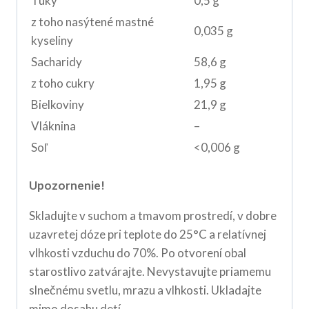
Tuky
0,5 g
z toho nasýtené mastné
0,035 g
kyseliny
Sacharidy
58,6 g
z toho cukry
1,95 g
Bielkoviny
21,9 g
Vláknina
–
Soľ
<0,006 g
Upozornenie!
Skladujte v suchom a tmavom prostredí, v dobre
uzavretej dóze pri teplote do 25°C a relatívnej
vlhkosti vzduchu do 70%. Po otvorení obal
starostlivo zatvárajte. Nevystavujte priamemu
slnečnému svetlu, mrazu a vlhkosti. Ukladajte
mimo dosahu detí.