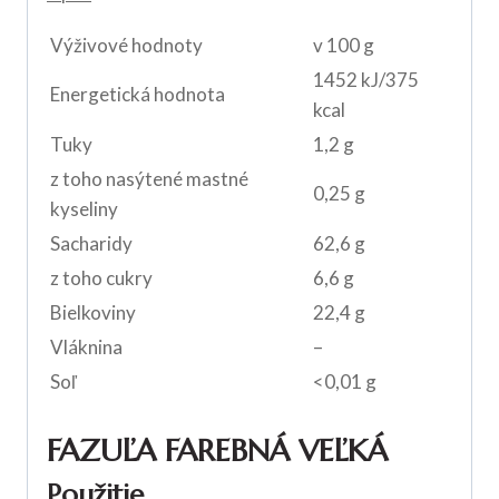
Výživové hodnoty
v 100 g
1452 kJ/375
Energetická hodnota
kcal
Tuky
1,2 g
z toho nasýtené mastné
0,25 g
kyseliny
Sacharidy
62,6 g
z toho cukry
6,6 g
Bielkoviny
22,4 g
Vláknina
–
Soľ
<0,01 g
FAZUĽA FAREBNÁ VEĽKÁ
Použitie