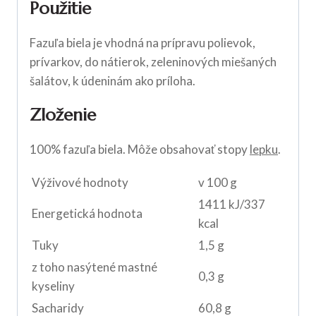
Použitie
Fazuľa biela je vhodná na prípravu polievok,
prívarkov, do nátierok, zeleninových miešaných
šalátov, k údeninám ako príloha.
Zloženie
100% fazuľa biela. Môže obsahovať stopy
lepku
.
Výživové hodnoty
v 100 g
1411 kJ/337
Energetická hodnota
kcal
Tuky
1,5 g
z toho nasýtené mastné
0,3 g
kyseliny
Sacharidy
60,8 g