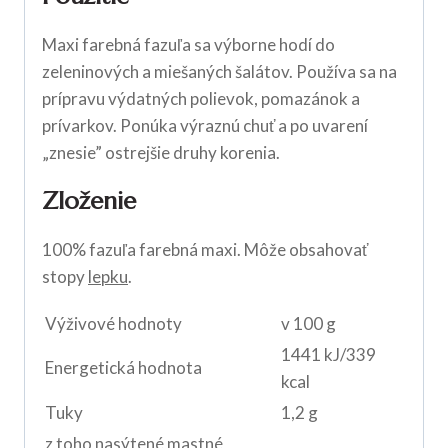
Maxi farebná fazuľa sa výborne hodí do
zeleninových a miešaných šalátov. Používa sa na
prípravu výdatných polievok, pomazánok a
prívarkov. Ponúka výraznú chuť a po uvarení
„znesie” ostrejšie druhy korenia.
Zloženie
100% fazuľa farebná maxi. Môže obsahovať
stopy
lepku
.
Výživové hodnoty
v 100 g
1441 kJ/339
Energetická hodnota
kcal
Tuky
1,2 g
z toho nasýtené mastné