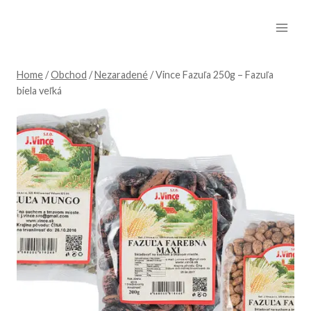
Skip
to
content
Home
/
Obchod
/
Nezaradené
/
Vince Fazuľa 250g – Fazuľa
biela veľká