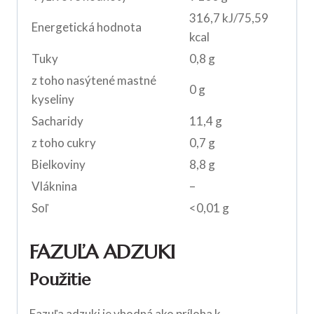
316,7 kJ/75,59
Energetická hodnota
kcal
Tuky
0,8 g
z toho nasýtené mastné
0 g
kyseliny
Sacharidy
11,4 g
z toho cukry
0,7 g
Bielkoviny
8,8 g
Vláknina
–
Soľ
<0,01 g
FAZUĽA ADZUKI
Použitie
Fazuľa adzuki je vhodná ako príloha k