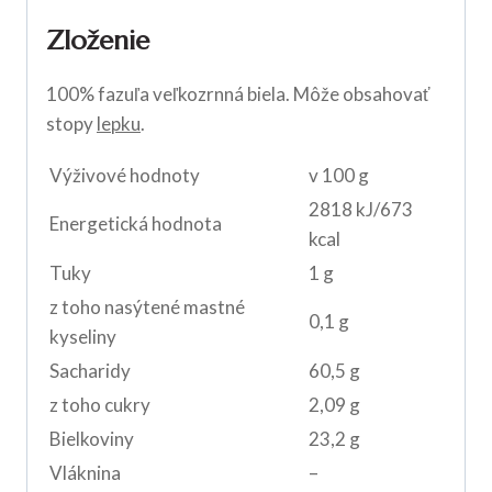
Zloženie
100% fazuľa veľkozrnná biela. Môže obsahovať
stopy
lepku
.
Výživové hodnoty
v 100 g
2818 kJ/673
Energetická hodnota
kcal
Tuky
1 g
z toho nasýtené mastné
0,1 g
kyseliny
Sacharidy
60,5 g
z toho cukry
2,09 g
Bielkoviny
23,2 g
Vláknina
–