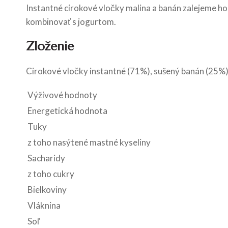
Instantné cirokové vločky malina a banán zalejeme 
kombinovať s jogurtom.
Zloženie
Cirokové vločky instantné (71%), sušený banán (25%
Výživové hodnoty
Energetická hodnota
Tuky
z toho nasýtené mastné kyseliny
Sacharidy
z toho cukry
Bielkoviny
Vláknina
Soľ