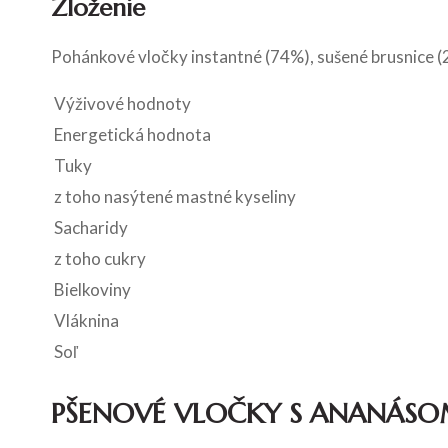
Zloženie
Pohánkové vločky instantné (74%), sušené brusnice (2
Výživové hodnoty
Energetická hodnota
Tuky
z toho nasýtené mastné kyseliny
Sacharidy
z toho cukry
Bielkoviny
Vláknina
Soľ
PŠENOVÉ VLOČKY S ANANÁSO