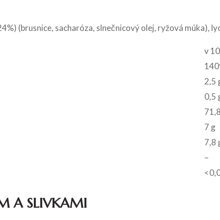
4%) (brusnice, sacharóza, slnečnicový olej, ryžová múka), l
v 10
1409
2,5 
0,5 
71,8
7 g
7,8 
–
<0,
M A SLIVKAMI