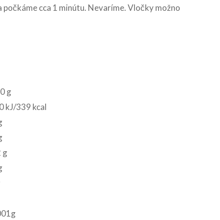
 a počkáme cca 1 minútu. Nevaríme. Vločky možno
0 g
 kJ/339 kcal
g
g
 g
g
g
001g