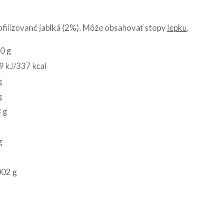
yofilizované jablká (2%). Môže obsahovať stopy
lepku
.
0 g
 kJ/337 kcal
g
g
 g
g
002 g