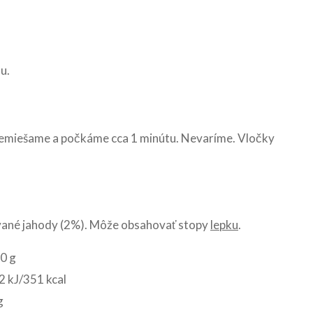
u.
remiešame a počkáme cca 1 minútu. Nevaríme. Vločky
zované jahody (2%). Môže obsahovať stopy
lepku
.
0 g
 kJ/351 kcal
g