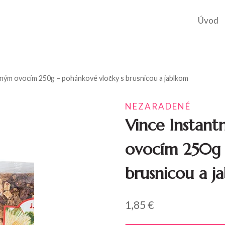
Úvod
eným ovocím 250g – pohánkové vločky s brusnicou a jablkom
NEZARADENÉ
Vince Instant
ovocím 250g 
brusnicou a j
1,85
€