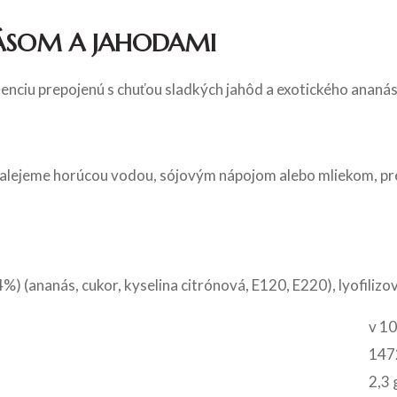
ÁSOM A JAHODAMI
nciu prepojenú s chuťou sladkých jahôd a exotického ananás
zalejeme horúcou vodou, sójovým nápojom alebo mliekom, p
%) (ananás, cukor, kyselina citrónová, E120, E220), lyofili
v 10
1472
2,3 