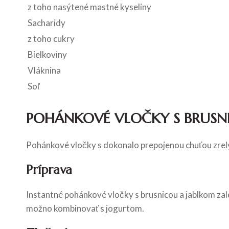
z toho nasýtené mastné kyseliny
Sacharidy
z toho cukry
Bielkoviny
Vláknina
Soľ
POHÁNKOVÉ VLOČKY S BRUSN
Pohánkové vločky s dokonalo prepojenou chuťou zrelých
Príprava
Instantné pohánkové vločky s brusnicou a jablkom z
možno kombinovať s jogurtom.