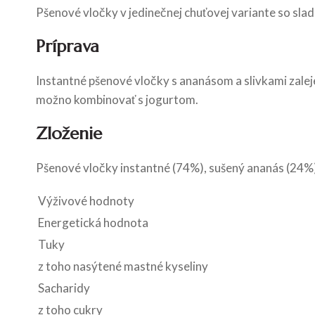
Pšenové vločky v jedinečnej chuťovej variante so sl
Príprava
Instantné pšenové vločky s ananásom a slivkami zal
možno kombinovať s jogurtom.
Zloženie
Pšenové vločky instantné (74%), sušený ananás (24%) 
Výživové hodnoty
Energetická hodnota
Tuky
z toho nasýtené mastné kyseliny
Sacharidy
z toho cukry