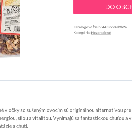
DO OBC
Katalógové číslo:
4439774d9b2a
Kategória:
Nezaradené
né vločky so sušeným ovocím sú originálnou alternatívou pre 
nergiou, silou a vitalitou. Vynímajú sa fantastickou chuťou 
ázie a chuti.