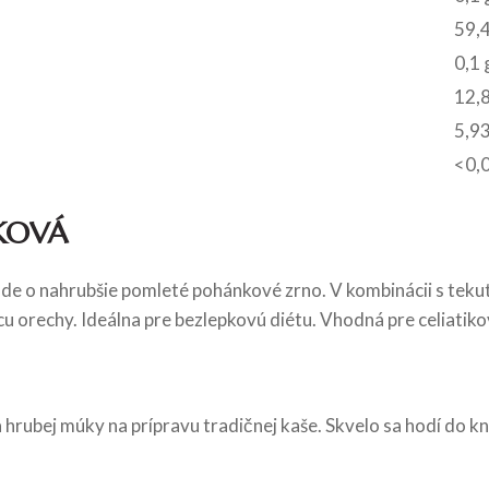
59,
0,1 
12,
5,93
<0,
KOVÁ
Ide o nahrubšie pomleté pohánkové zrno. V kombinácii s teku
u orechy. Ideálna pre bezlepkovú diétu. Vhodná pre celiatiko
ubej múky na prípravu tradičnej kaše. Skvelo sa hodí do knedl