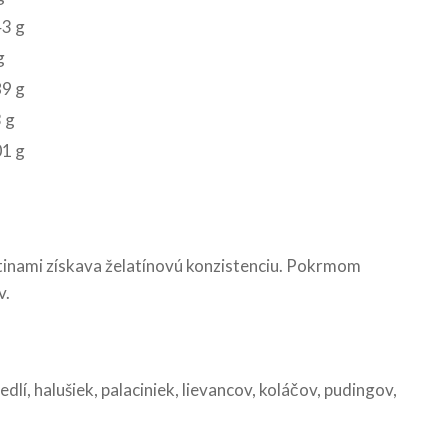
43 g
g
89 g
 g
01 g
tinami získava želatínovú konzistenciu. Pokrmom
v.
í, halušiek, palaciniek, lievancov, koláčov, pudingov,