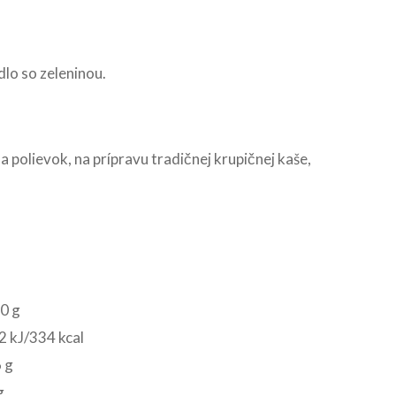
dlo so zeleninou.
 polievok, na prípravu tradičnej krupičnej kaše,
0 g
 kJ/334 kcal
 g
g