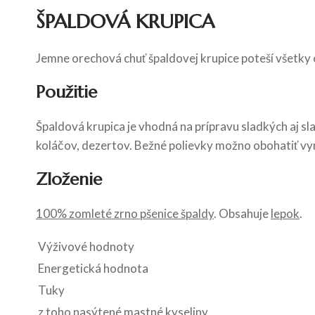
ŠPALDOVÁ KRUPICA
Jemne orechová chuť špaldovej krupice poteší všetky c
Použitie
Špaldová krupica je vhodná na prípravu sladkých aj sl
koláčov, dezertov. Bežné polievky možno obohatiť vy
Zloženie
100% zomleté zrno pšenice špaldy
. Obsahuje
lepok
.
Výživové hodnoty
Energetická hodnota
Tuky
z toho nasýtené mastné kyseliny