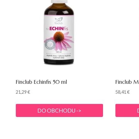
Finclub Echinfis 50 ml
Finclub M
21,29
€
58,41
€
DO OBCHODU ->