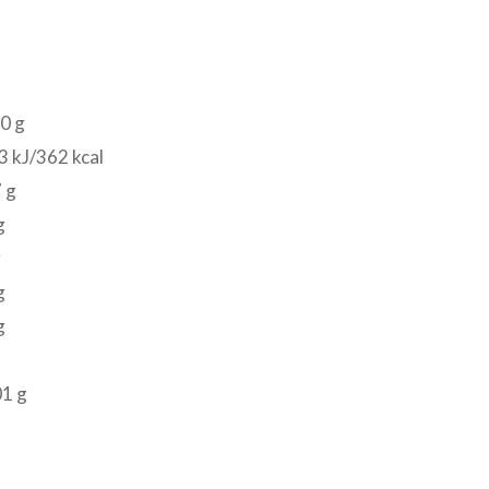
0 g
 kJ/362 kcal
 g
g
g
g
g
01 g