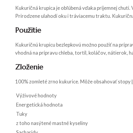
Kukuričná krupica je obľúbená vďaka príjemnej chuti. 
Prirodzene ulahodí oku i tráviacemu traktu. Kukuričná
Použitie
Kukuričnú krupicu bezlepkovú možno použiť na príprav
vhodná na prípravu chleba, tortíl, koláčov, nátierok, h
Zloženie
100% zomleté zrno kukurice. Môže obsahovať stopy
Výživové hodnoty
Energetická hodnota
Tuky
z toho nasýtené mastné kyseliny
Sacharidy