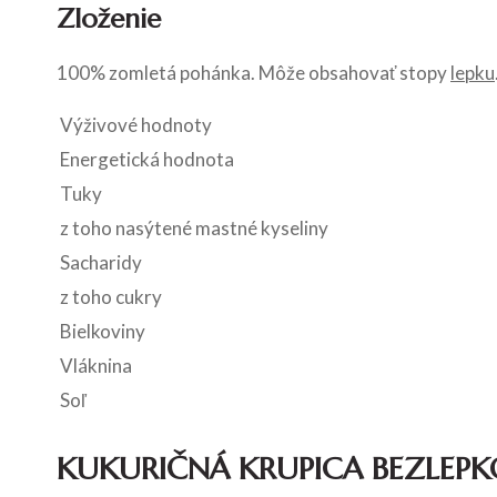
Zloženie
100% zomletá pohánka. Môže obsahovať stopy
lepku
Výživové hodnoty
Energetická hodnota
Tuky
z toho nasýtené mastné kyseliny
Sacharidy
z toho cukry
Bielkoviny
Vláknina
Soľ
KUKURIČNÁ KRUPICA BEZLEP