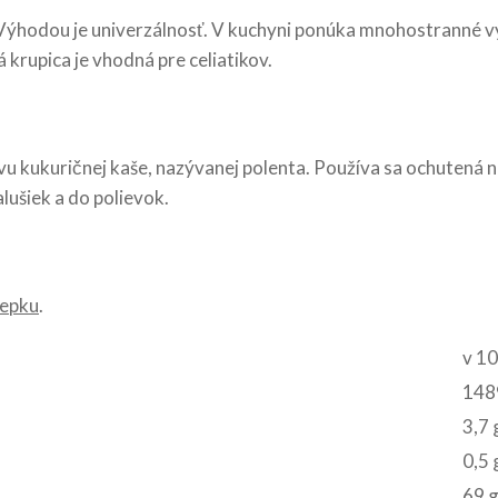
Výhodou je univerzálnosť. V kuchyni ponúka mnohostranné vyu
 krupica je vhodná pre celiatikov.
u kukuričnej kaše, nazývanej polenta. Používa sa ochutená na
alušiek a do polievok.
lepku
.
v 10
1489
3,7 
0,5 
69 