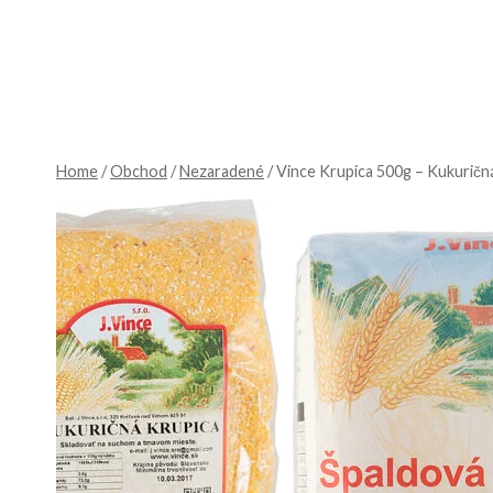
Skip
to
content
Home
/
Obchod
/
Nezaradené
/
Vince Krupica 500g – Kukuričn