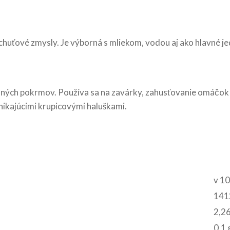
huťové zmysly. Je výborná s mliekom, vodou aj ako hlavné je
aných pokrmov. Používa sa na zavárky, zahusťovanie omáčok a
nikajúcimi krupicovými haluškami.
v 10
1412
2,26
0,1 