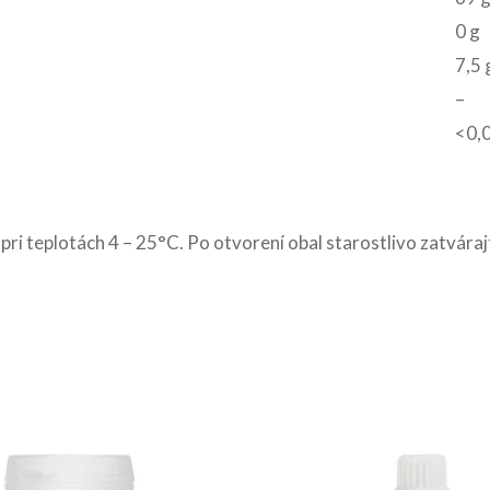
0 g
7,5 
–
<0,
 pri teplotách 4 – 25°C. Po otvorení obal starostlivo zatvá