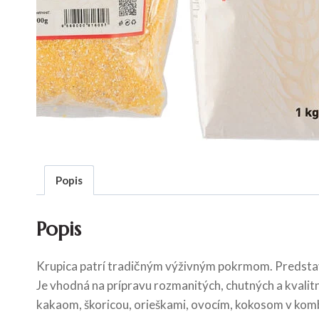
Popis
Popis
Krupica patrí tradičným výživným pokrmom. Predstav
Je vhodná na prípravu rozmanitých, chutných a kvalit
kakaom, škoricou, orieškami, ovocím, kokosom v komb