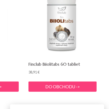
Finclub Biiolitabs 60 tabliet
38,91
€
>
DO OBCHODU ->