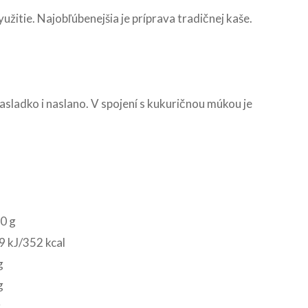
žitie. Najobľúbenejšia je príprava tradičnej kaše.
sladko i naslano. V spojení s kukuričnou múkou je
0 g
 kJ/352 kcal
g
g
g