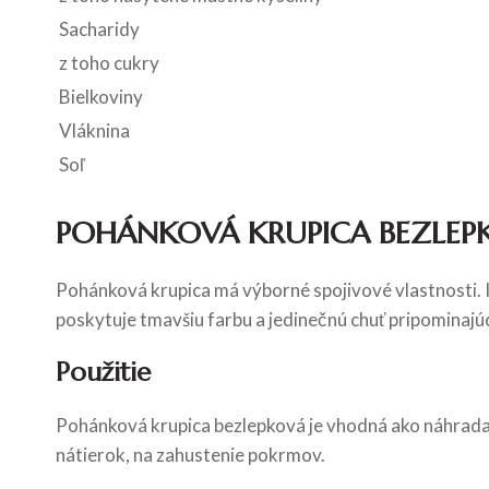
Sacharidy
z toho cukry
Bielkoviny
Vláknina
Soľ
POHÁNKOVÁ KRUPICA BEZLEP
Pohánková krupica má výborné spojivové vlastnosti. 
poskytuje tmavšiu farbu a jedinečnú chuť pripominajúc
Použitie
Pohánková krupica bezlepková je vhodná ako náhrada hr
nátierok, na zahustenie pokrmov.