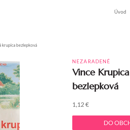
Úvod
á krupica bezlepková
NEZARADENÉ
Vince Krupica
bezlepková
1,12
€
DO OBC