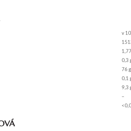
.
v 10
1513
1,77
0,3 
76 
0,1 
9,3 
–
<0,
KOVÁ