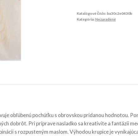
Katalógové číslo:
ba30c2e0430b
Kategória:
Nezaradené
uje obľúbenú pochúťku s obrovskou pridanou hodnotou. Ponú
ných dobrôt. Pri príprave nasladko sa kreativite a fantázii
inácii s rozpusteným maslom. Výhodou krupice je vynikajúca 