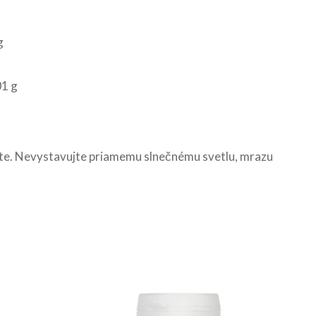
g
01 g
rajte. Nevystavujte priamemu slnečnému svetlu, mrazu