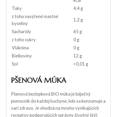
kcal
Tuky
4,4 g
z toho nasýtené mastné
1,2 g
kyseliny
Sacharidy
65 g
z toho cukry
0 g
Vláknina
0 g
Bielkoviny
12 g
Soľ
<0,01 g
PŠENOVÁ MÚKA
Pšenová bezlepková BIO múka je báječný
pomocník do každej kuchyne, kde sa konzumuje a
varí zdravo. Je vhodná na mnoho vynikajúcich
receptov podporujúcich správny životný štýl.