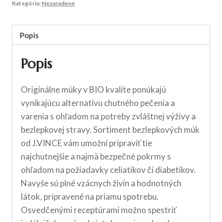
Kategória:
Nezaradené
Popis
Popis
Originálne múky v BIO kvalite ponúkajú
vynikajúcu alternatívu chutného pečenia a
varenia s ohľadom na potreby zvláštnej výživy a
bezlepkovej stravy. Sortiment bezlepkových múk
od J.VINCE vám umožní pripraviť tie
najchutnejšie a najmä bezpečné pokrmy s
ohľadom na požiadavky celiatikov či diabetikov.
Navyše sú plné vzácnych živín a hodnotných
látok, pripravené na priamu spotrebu.
Osvedčenými receptúrami možno spestriť