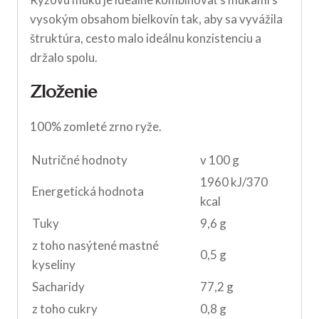
vysokým obsahom bielkovín tak, aby sa vyvážila
štruktúra, cesto malo ideálnu konzistenciu a
držalo spolu.
Zloženie
100% zomleté zrno ryže.
Nutričné hodnoty
v 100 g
1960 kJ/370
Energetická hodnota
kcal
Tuky
9,6 g
z toho nasýtené mastné
0,5 g
kyseliny
Sacharidy
77,2 g
z toho cukry
0,8 g