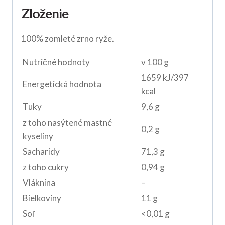
Zloženie
100% zomleté zrno ryže.
Nutričné hodnoty
v 100 g
1659 kJ/397
Energetická hodnota
kcal
Tuky
9,6 g
z toho nasýtené mastné
0,2 g
kyseliny
Sacharidy
71,3 g
z toho cukry
0,94 g
Vláknina
–
Bielkoviny
11 g
Soľ
<0,01 g