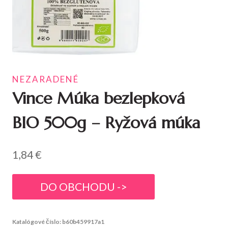
NEZARADENÉ
Vince Múka bezlepková
BIO 500g – Ryžová múka
1,84
€
DO OBCHODU ->
Katalógové číslo:
b60b459917a1