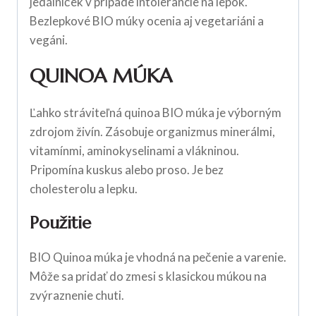
jedálniček v prípade intolerancie na lepok.
Bezlepkové BIO múky ocenia aj vegetariáni a
vegáni.
QUINOA MÚKA
Ľahko stráviteľná quinoa BIO múka je výborným
zdrojom živín. Zásobuje organizmus minerálmi,
vitamínmi, aminokyselinami a vlákninou.
Pripomína kuskus alebo proso. Je bez
cholesterolu a lepku.
Použitie
BIO Quinoa múka je vhodná na pečenie a varenie.
Môže sa pridať do zmesi s klasickou múkou na
zvýraznenie chuti.