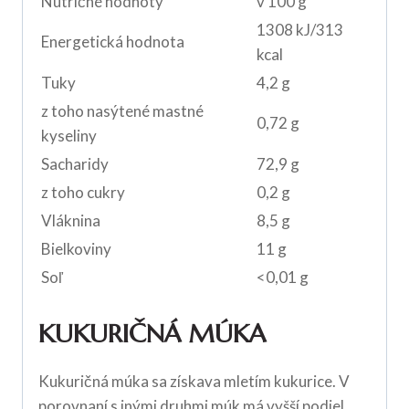
Nutričné hodnoty
v 100 g
1308 kJ/313
Energetická hodnota
kcal
Tuky
4,2 g
z toho nasýtené mastné
0,72 g
kyseliny
Sacharidy
72,9 g
z toho cukry
0,2 g
Vláknina
8,5 g
Bielkoviny
11 g
Soľ
<0,01 g
KUKURIČNÁ MÚKA
Kukuričná múka sa získava mletím kukurice. V
porovnaní s inými druhmi múk má vyšší podiel