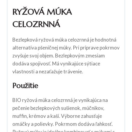
RYŽOVÁ MÚKA
CELOZRNNÁ
Bezlepková ryžová múka celozrnná je hodnotná
alternatíva pšeničnej múky. Pri príprave pokrmov
zvyšuje svoj objem. Bezlepkovým zmesiam
dodáva spojivosť. Má vynikajúce sýtiace
vlastnosti a nezaťažuje trávenie.
Použitie
BIO ryžová múka celozrnná je vynikajúca na
pečenie bezlepkových sušienok, múčnikov,
muffin, krémov a kaší. Výborne zahusťuje
omáčky a polievky. Pokrmom dodáva ľahkosť.
Ryžovú múku je ideálne kombinovať s múkami s