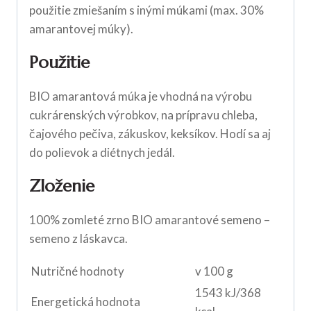
použitie zmiešaním s inými múkami (max. 30%
amarantovej múky).
Použitie
BIO amarantová múka je vhodná na výrobu
cukrárenských výrobkov, na prípravu chleba,
čajového pečiva, zákuskov, keksíkov. Hodí sa aj
do polievok a diétnych jedál.
Zloženie
100% zomleté zrno BIO amarantové semeno –
semeno z láskavca.
Nutričné hodnoty
v 100 g
1543 kJ/368
Energetická hodnota