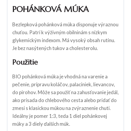
POHÁNKOVÁ MÚKA
Bezlepková pohánková múka disponuje výraznou
chuťou. Patrí k výživným obilninám s nízkym
glykemickým indexom. Má vysoký obsah rutínu.
Je bez nasýtených tukov a cholesterolu.
Použitie
BIO pohánková múka je vhodná na varenie a
pečenie, prípravu koláčov, palaciniek, lievancov,
do pirohov. Môže sa použiť na zahusťovanie jedál,
ako prísada do chlebového cesta alebo pridať do
zmesi s klasickou múkou na zvýraznenie chuti.
Ideálny je pomer 1:3, teda 1 diel pohánkovej
múky a 3 diely ďalších múk.