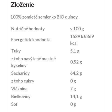
Zloženie
100% zomleté semienko BIO quinoy.
Nutričné hodnoty
v 100 g
1539 kJ/369
Energetická hodnota
kcal
Tuky
5,1 g
z toho nasýtené mastné
0,52 g
kyseliny
Sacharidy
64,2 g
z toho cukry
0 g
Vláknina
7 g
Bielkoviny
14,1 g
Soľ
0 g