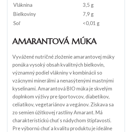
Vláknina
3,5 g
Bielkoviny
7,9 g
Soľ
<0,01 g
AMARANTOVÁ MÚKA
Vyvážené nutričné zloženie amarantovej múky
ponúka vysoký obsah kvalitných bielkovín,
významný podiel vlákniny v kombinácii so
vzácnymi minerálmi a nenasýtenými mastnými
kyselinami. Amarantová BIO múka je skvelým
doplnkom výživy pre športovcov, diabetikov,
celiatikov, vegetariánov a vegánov. Získava sa
zo semien úžitkovej rastliny Amarant. Má
charakteristickú chuť s nádychom štipľavosti.
Pre výbornú chuť a kvalitu produktu je ideálne