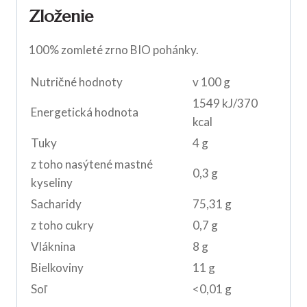
Zloženie
100% zomleté zrno BIO pohánky.
Nutričné hodnoty
v 100 g
1549 kJ/370
Energetická hodnota
kcal
Tuky
4 g
z toho nasýtené mastné
0,3 g
kyseliny
Sacharidy
75,31 g
z toho cukry
0,7 g
Vláknina
8 g
Bielkoviny
11 g
Soľ
<0,01 g