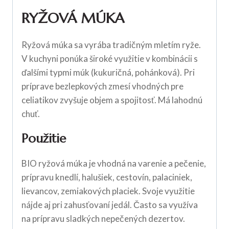
RYŽOVÁ MÚKA
Ryžová múka sa vyrába tradičným mletím ryže.
V kuchyni ponúka široké využitie v kombinácii s
ďalšími typmi múk (kukuričná, pohánková). Pri
príprave bezlepkových zmesí vhodných pre
celiatikov zvyšuje objem a spojitosť. Má lahodnú
chuť.
Použitie
BIO ryžová múka je vhodná na varenie a pečenie,
prípravu knedlí, halušiek, cestovín, palaciniek,
lievancov, zemiakových placiek. Svoje využitie
nájde aj pri zahusťovaní jedál. Často sa využíva
na prípravu sladkých nepečených dezertov.