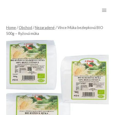
Skip
to
content
Home
/
Obchod
/
Nezaradené
/
Vince Múka bezlepková BIO
500g – Ryžová múka