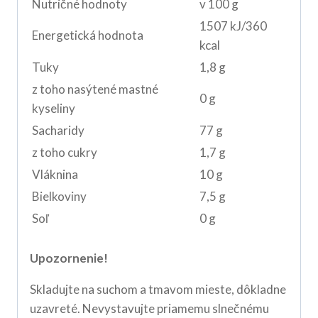
Nutričné hodnoty
v 100 g
1507 kJ/360
Energetická hodnota
kcal
Tuky
1,8 g
z toho nasýtené mastné
0 g
kyseliny
Sacharidy
77 g
z toho cukry
1,7 g
Vláknina
10 g
Bielkoviny
7,5 g
Soľ
0 g
Upozornenie!
Skladujte na suchom a tmavom mieste, dôkladne
uzavreté. Nevystavujte priamemu slnečnému