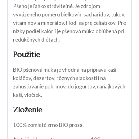
Pšeno je ľahko stráviteľné. Je zdrojom
vyváženého pomeru bielkovín, sacharidov, tukov,
vitamínov a minerálov. Hodí sa pre celiatikov. Pre
nízky podiel kalórii je pšenová múka obľúbená pri
redukčných diétach.
Použitie
BIO pšenová múka je vhodná na prípravu kaší,
koláčov, dezertov, rôznych sladkostí i na
zahusťovanie pokrmov, do jogurtov, raňajkových
kaší, vločiek.
Zloženie
100% zomleté zrno BIO prosa.