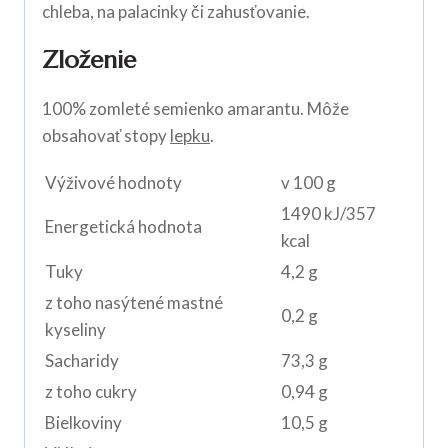
chleba, na palacinky či zahusťovanie.
Zloženie
100% zomleté semienko amarantu. Môže
obsahovať stopy
lepku
.
Výživové hodnoty
v 100 g
1490 kJ/357
Energetická hodnota
kcal
Tuky
4,2 g
z toho nasýtené mastné
0,2 g
kyseliny
Sacharidy
73,3 g
z toho cukry
0,94 g
Bielkoviny
10,5 g