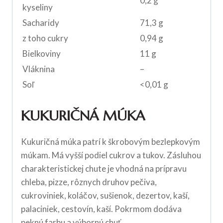
0,2 g
kyseliny
Sacharidy
71,3 g
z toho cukry
0,94 g
Bielkoviny
11 g
Vláknina
–
Soľ
<0,01 g
KUKURIČNÁ MÚKA
Kukuričná múka patrí k škrobovým bezlepkovým
múkam. Má vyšší podiel cukrov a tukov. Zásluhou
charakteristickej chute je vhodná na prípravu
chleba, pizze, rôznych druhov pečiva,
cukroviniek, koláčov, sušienok, dezertov, kaší,
palaciniek, cestovín, kaší. Pokrmom dodáva
peknú farbu a výbornú chuť.