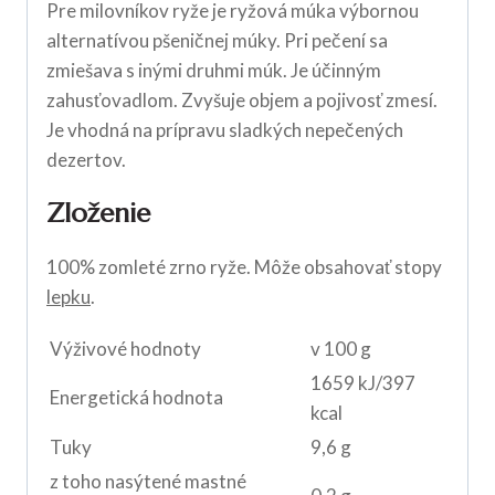
Pre milovníkov ryže je ryžová múka výbornou
alternatívou pšeničnej múky. Pri pečení sa
zmiešava s inými druhmi múk. Je účinným
zahusťovadlom. Zvyšuje objem a pojivosť zmesí.
Je vhodná na prípravu sladkých nepečených
dezertov.
Zloženie
100% zomleté zrno ryže. Môže obsahovať stopy
lepku
.
Výživové hodnoty
v 100 g
1659 kJ/397
Energetická hodnota
kcal
Tuky
9,6 g
z toho nasýtené mastné