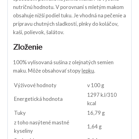
nutričnú hodnotu. V porovnaní s mletým makom
obsahuje nižší podiel tuku. Je vhodná na pečenie a
prípravu chutných sladkostí, plnky do koláčov,
kaší, polievok, šalátov.
Zloženie
100% vylisovaná sušina z olejnatých semien
maku. Môže obsahovať stopy
lepku
.
Výživové hodnoty
v 100 g
1297 kJ/310
Energetická hodnota
kcal
Tuky
16,79 g
z toho nasýtené mastné
1,64 g
kyseliny