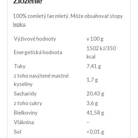
Zloženie
100% zomletý ľan mletý. Môže obsahovať stopy
lepku
.
Výživové hodnoty
v 100 g
1502 kJ/350
Energetická hodnota
kcal
Tuky
7,41 g
z toho nasýtené mastné
1,7 g
kyseliny
Sacharidy
20,43 g
z toho cukry
3,6 g
Bielkoviny
41,58 g
Vláknina
–
Soľ
<0,01 g