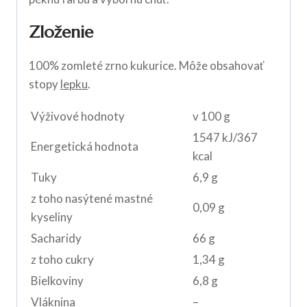
Zloženie
100% zomleté zrno kukurice. Môže obsahovať
stopy
lepku
.
Výživové hodnoty
v 100 g
1547 kJ/367
Energetická hodnota
kcal
Tuky
6,9 g
z toho nasýtené mastné
0,09 g
kyseliny
Sacharidy
66 g
z toho cukry
1,34 g
Bielkoviny
6,8 g
Vláknina
–