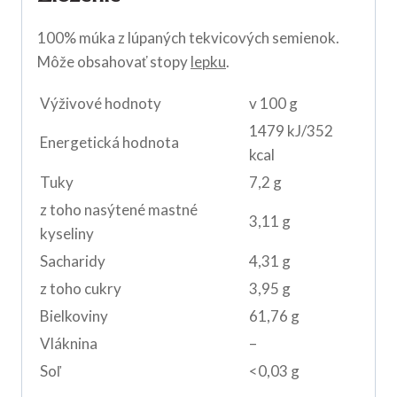
100% múka z lúpaných tekvicových semienok.
Môže obsahovať stopy
lepku
.
Výživové hodnoty
v 100 g
1479 kJ/352
Energetická hodnota
kcal
Tuky
7,2 g
z toho nasýtené mastné
3,11 g
kyseliny
Sacharidy
4,31 g
z toho cukry
3,95 g
Bielkoviny
61,76 g
Vláknina
–
Soľ
<0,03 g