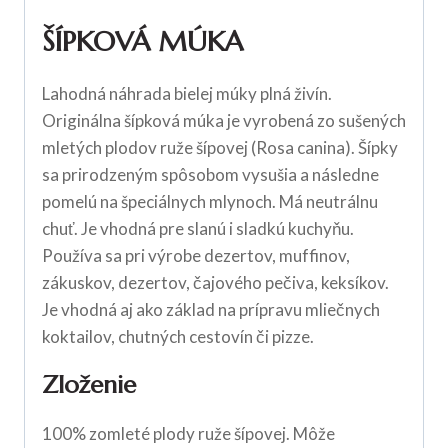
ŠÍPKOVÁ MÚKA
Lahodná náhrada bielej múky plná živín.
Originálna šípková múka je vyrobená zo sušených
mletých plodov ruže šípovej (Rosa canina). Šípky
sa prirodzeným spôsobom vysušia a následne
pomelú na špeciálnych mlynoch. Má neutrálnu
chuť. Je vhodná pre slanú i sladkú kuchyňu.
Používa sa pri výrobe dezertov, muffinov,
zákuskov, dezertov, čajového pečiva, keksíkov.
Je vhodná aj ako základ na prípravu mliečnych
koktailov, chutných cestovín či pizze.
Zloženie
100% zomleté plody ruže šípovej. Môže