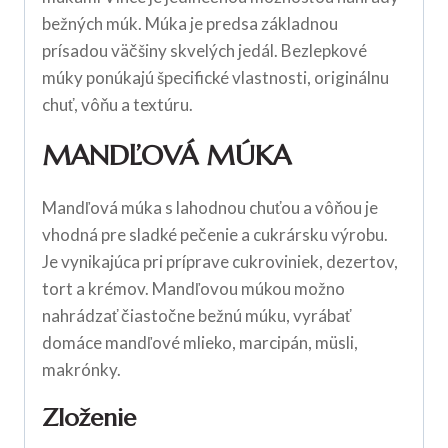
bežných múk. Múka je predsa základnou
prísadou väčšiny skvelých jedál. Bezlepkové
múky ponúkajú špecifické vlastnosti, originálnu
chuť, vôňu a textúru.
MANDĽOVÁ MÚKA
Mandľová múka s lahodnou chuťou a vôňou je
vhodná pre sladké pečenie a cukrársku výrobu.
Je vynikajúca pri príprave cukroviniek, dezertov,
tort a krémov. Mandľovou múkou možno
nahrádzať čiastočne bežnú múku, vyrábať
domáce mandľové mlieko, marcipán, müsli,
makrónky.
Zloženie