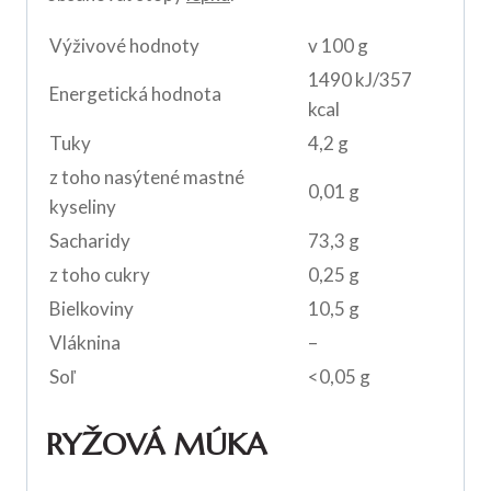
Výživové hodnoty
v 100 g
1490 kJ/357
Energetická hodnota
kcal
Tuky
4,2 g
z toho nasýtené mastné
0,01 g
kyseliny
Sacharidy
73,3 g
z toho cukry
0,25 g
Bielkoviny
10,5 g
Vláknina
–
Soľ
<0,05 g
RYŽOVÁ MÚKA