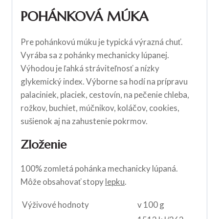
POHÁNKOVÁ MÚKA
Pre pohánkovú múku je typická výrazná chuť.
Vyrába sa z pohánky mechanicky lúpanej.
Výhodou je ľahká stráviteľnosť a nízky
glykemický index. Výborne sa hodí na prípravu
palaciniek, placiek, cestovín, na pečenie chleba,
rožkov, buchiet, múčnikov, koláčov, cookies,
sušienok aj na zahustenie pokrmov.
Zloženie
100% zomletá pohánka mechanicky lúpaná.
Môže obsahovať stopy
lepku
.
Výživové hodnoty
v 100 g