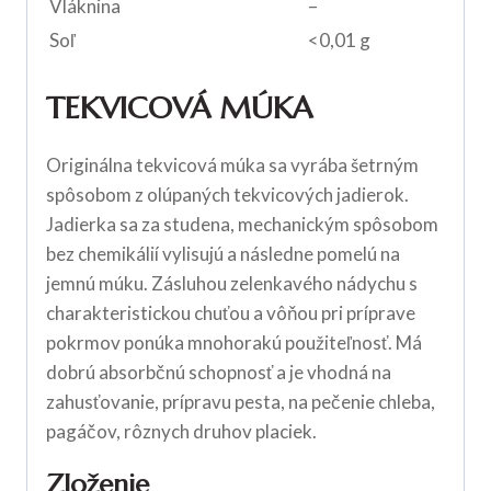
Vláknina
–
Soľ
<0,01 g
TEKVICOVÁ MÚKA
Originálna tekvicová múka sa vyrába šetrným
spôsobom z olúpaných tekvicových jadierok.
Jadierka sa za studena, mechanickým spôsobom
bez chemikálií vylisujú a následne pomelú na
jemnú múku. Zásluhou zelenkavého nádychu s
charakteristickou chuťou a vôňou pri príprave
pokrmov ponúka mnohorakú použiteľnosť. Má
dobrú absorbčnú schopnosť a je vhodná na
zahusťovanie, prípravu pesta, na pečenie chleba,
pagáčov, rôznych druhov placiek.
Zloženie