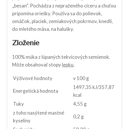
„besan”. Pochádza z nepraženého cíceru a chuťou
pripomína oriešky. Používa sa do polievok,
omáčok, placiek, zemiakových pokrmov, knedlí,
do mletého mäsa, na halušky.
Zloženie
100% múka z lúpaných tekvicových semienok.
Môže obsahovať stopy
lepku
.
Výživové hodnoty
v 100 g
1497,35 kJ/357,87
Energetická hodnota
kcal
Tuky
4,55 g
z toho nasýtené mastné
0,2 g
kyseliny