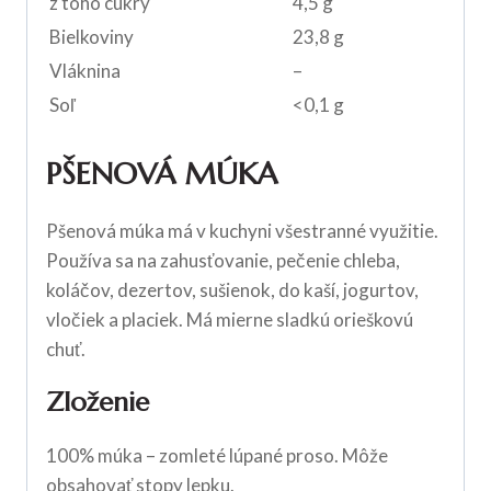
z toho cukry
4,5 g
Bielkoviny
23,8 g
Vláknina
–
Soľ
<0,1 g
PŠENOVÁ MÚKA
Pšenová múka má v kuchyni všestranné využitie.
Používa sa na zahusťovanie, pečenie chleba,
koláčov, dezertov, sušienok, do kaší, jogurtov,
vločiek a placiek. Má mierne sladkú orieškovú
chuť.
Zloženie
100% múka – zomleté lúpané proso. Môže
obsahovať stopy
lepku
.