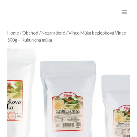
Skip
to
content
Home
/
Obchod
/
Nezaradené
/
Vince Múka bezlepková Vince
500g – Kukuričná múka