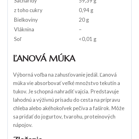
Sacharidy
59,39 g
z toho cukry
0,94 g
Bielkoviny
20 g
Vláknina
–
Soľ
<0,01 g
ĽANOVÁ MÚKA
Výborná voľba na zahusťovanie jedál. Ľanová
múka vie absorbovať veľké množstvo tekutín a
tukov. Je schopná nahradiť vajcia. Predstavuje
lahodnú a výživnú prísadu do cesta na prípravu
chleba alebo akéhokoľvek pečiva a fašírok. Môže
sa pridať do jogurtov, tvarohu, proteínových
nápojov.