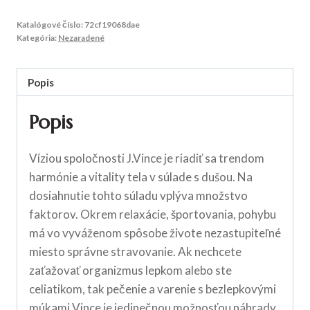
Katalógové číslo:
72cf19068dae
Kategória:
Nezaradené
Popis
Popis
Víziou spoločnosti J.Vince je riadiť sa trendom
harmónie a vitality tela v súlade s dušou. Na
dosiahnutie tohto súladu vplýva množstvo
faktorov. Okrem relaxácie, športovania, pohybu
má vo vyváženom spôsobe živote nezastupiteľné
miesto správne stravovanie. Ak nechcete
zaťažovať organizmus lepkom alebo ste
celiatikom, tak pečenie a varenie s bezlepkovými
múkami Vince je jedinečnou možnosťou náhrady