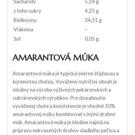
Sacharidy
5,14 g
z toho cukry
4,25 g
Bielkoviny
34,51 g
Vláknina
–
Soľ
0,05 g
AMARANTOVÁ MÚKA
Amarantová múka je typická mierne štipľavou a
korenistou chuťou. Vyvážený nutričný obsah je
ideálny na výrobu výživných pekárenských a
cukrárenských výrobkov. Pre dosiahnutie
vyváženej chute a konzistencie je vhodné 30%
amarantovej múky kombinovať s inými druhmi
múk. Amarantová múka je ideálne najmä na
prípravu nekvasených druhov sladkého pečiva a