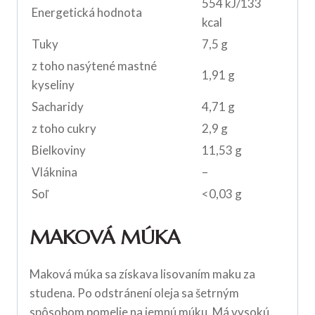
554 kJ/133
Energetická hodnota
kcal
Tuky
7,5 g
z toho nasýtené mastné
1,91 g
kyseliny
Sacharidy
4,71 g
z toho cukry
2,9 g
Bielkoviny
11,53 g
Vláknina
–
Soľ
<0,03 g
MAKOVÁ MÚKA
Maková múka sa získava lisovaním maku za
studena. Po odstránení oleja sa šetrným
spôsobom pomelie na jemnú múku. Má vysokú