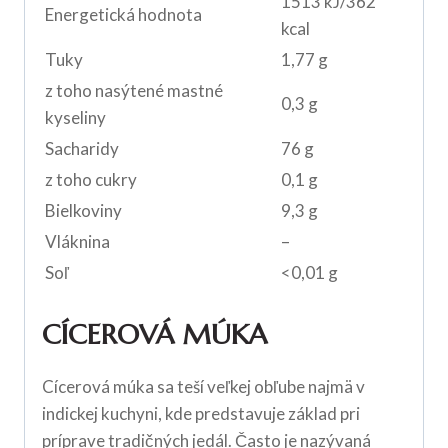
1513 kJ/362
Energetická hodnota
kcal
Tuky
1,77 g
z toho nasýtené mastné
0,3 g
kyseliny
Sacharidy
76 g
z toho cukry
0,1 g
Bielkoviny
9,3 g
Vláknina
–
Soľ
<0,01 g
CÍCEROVÁ MÚKA
Cícerová múka sa teší veľkej obľube najmä v
indickej kuchyni, kde predstavuje základ pri
príprave tradičných jedál. Často je nazývaná