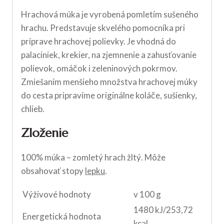
Hrachová múka je vyrobená pomletím sušeného
hrachu. Predstavuje skvelého pomocníka pri
príprave hrachovej polievky. Je vhodná do
palaciniek, krekier, na zjemnenie a zahusťovanie
polievok, omáčok i zeleninových pokrmov.
Zmiešaním menšieho množstva hrachovej múky
do cesta pripravíme originálne koláče, sušienky,
chlieb.
Zloženie
100% múka – zomletý hrach žltý. Môže
obsahovať stopy
lepku
.
Výživové hodnoty
v 100 g
1480 kJ/253,72
Energetická hodnota
kcal