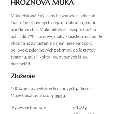
HROZNOVÁ MÚKA
Múka získaná z výliskov hroznových jadierok
čiastočne zbavených oleja má lahodnú, jemne
orieškovú chuť. V akomkoľvek recepte možno
nahradiť 7% hroznovej múky klasickou múkou. Je
vhodná na zahustenie a zjemnenie omáčok,
polievok, zeleninových pokrmov, do jogurtov,
tvarohu, müsli, koktailov, ovocných štiav,
marmelád.
Zloženie
100% múka z výliskov hroznových jadierok.
Môže obsahovať stopy
lepku
.
Výživové hodnoty
v 100 g