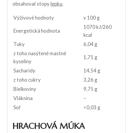
obsahovať stopy
lepku
.
Výživové hodnoty
v 100 g
1070 kJ/260
Energetická hodnota
kcal
Tuky
6,04 g
z toho nasýtené mastné
1,71 g
kyseliny
Sacharidy
14,54 g
z toho cukry
3,26 g
Bielkoviny
9,75 g
Vláknina
–
Soľ
<0,03 g
HRACHOVÁ MÚKA