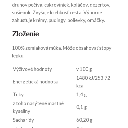
druhov pečiva, cukroviniek, koláčov, dezertov,
sušienok. Zvyšuje krehkosť cesta. Výborne
zahusťuje krémy, pudingy, polievky, omáčky.
Zloženie
100% zemiaková múka. Môže obsahovať stopy
lepku
.
Výživové hodnoty
v 100 g
1480 kJ/253,72
Energetická hodnota
kcal
Tuky
1,4 g
z toho nasýtené mastné
0,1 g
kyseliny
Sacharidy
60,20 g