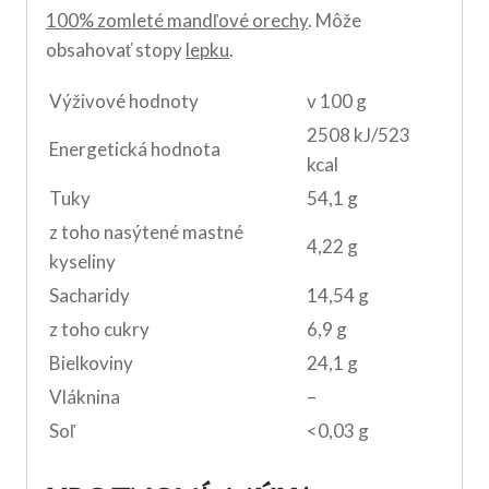
100% zomleté mandľové orechy
. Môže
obsahovať stopy
lepku
.
Výživové hodnoty
v 100 g
2508 kJ/523
Energetická hodnota
kcal
Tuky
54,1 g
z toho nasýtené mastné
4,22 g
kyseliny
Sacharidy
14,54 g
z toho cukry
6,9 g
Bielkoviny
24,1 g
Vláknina
–
Soľ
<0,03 g