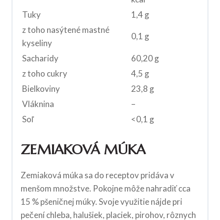
Tuky
1,4 g
z toho nasýtené mastné
0,1 g
kyseliny
Sacharidy
60,20 g
z toho cukry
4,5 g
Bielkoviny
23,8 g
Vláknina
–
Soľ
<0,1 g
ZEMIAKOVÁ MÚKA
Zemiaková múka sa do receptov pridáva v
menšom množstve. Pokojne môže nahradiť cca
15 % pšeničnej múky. Svoje využitie nájde pri
pečení chleba, halušiek, placiek, pirohov, rôznych