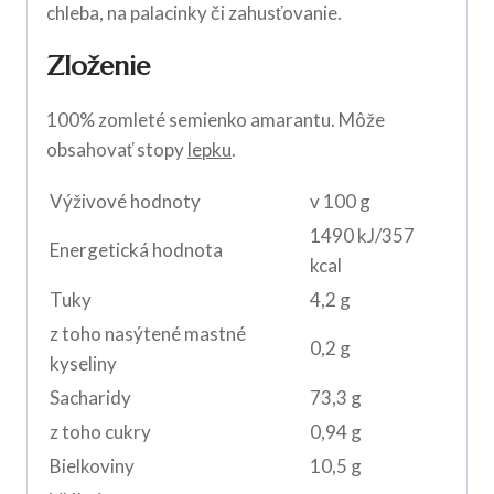
chleba, na palacinky či zahusťovanie.
Zloženie
100% zomleté semienko amarantu. Môže
obsahovať stopy
lepku
.
Výživové hodnoty
v 100 g
1490 kJ/357
Energetická hodnota
kcal
Tuky
4,2 g
z toho nasýtené mastné
0,2 g
kyseliny
Sacharidy
73,3 g
z toho cukry
0,94 g
Bielkoviny
10,5 g