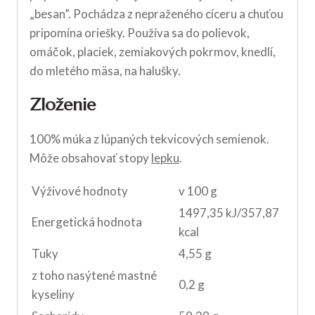
„besan”. Pochádza z nepraženého cíceru a chuťou
pripomína oriešky. Používa sa do polievok,
omáčok, placiek, zemiakových pokrmov, knedlí,
do mletého mäsa, na halušky.
Zloženie
100% múka z lúpaných tekvicových semienok.
Môže obsahovať stopy
lepku
.
Výživové hodnoty
v 100 g
1497,35 kJ/357,87
Energetická hodnota
kcal
Tuky
4,55 g
z toho nasýtené mastné
0,2 g
kyseliny