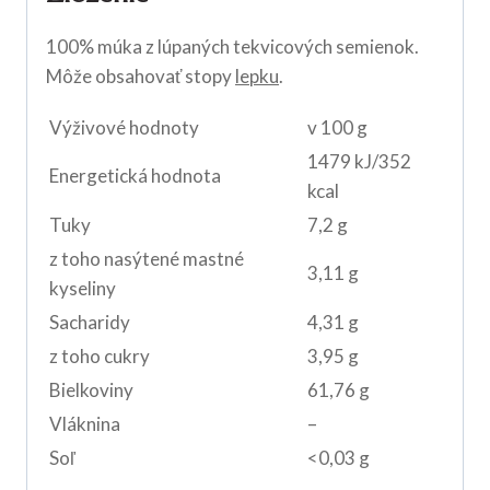
100% múka z lúpaných tekvicových semienok.
Môže obsahovať stopy
lepku
.
Výživové hodnoty
v 100 g
1479 kJ/352
Energetická hodnota
kcal
Tuky
7,2 g
z toho nasýtené mastné
3,11 g
kyseliny
Sacharidy
4,31 g
z toho cukry
3,95 g
Bielkoviny
61,76 g
Vláknina
–
Soľ
<0,03 g