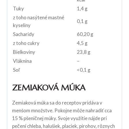
Tuky
1,4 g
z toho nasýtené mastné
0,1 g
kyseliny
Sacharidy
60,20 g
z toho cukry
4,5 g
Bielkoviny
23,8 g
Vláknina
–
Soľ
<0,1 g
ZEMIAKOVÁ MÚKA
Zemiaková múka sa do receptov pridáva v
menšom množstve. Pokojne môže nahradiť cca
15 % pšeničnej múky. Svoje využitie nájde pri
pečení chleba, halušiek, placiek, pirohov, rôznych