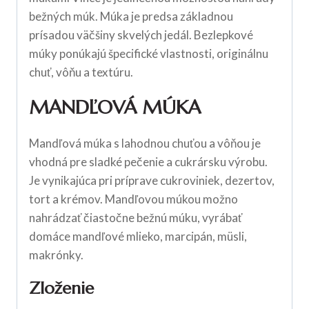
bežných múk. Múka je predsa základnou
prísadou väčšiny skvelých jedál. Bezlepkové
múky ponúkajú špecifické vlastnosti, originálnu
chuť, vôňu a textúru.
MANDĽOVÁ MÚKA
Mandľová múka s lahodnou chuťou a vôňou je
vhodná pre sladké pečenie a cukrársku výrobu.
Je vynikajúca pri príprave cukroviniek, dezertov,
tort a krémov. Mandľovou múkou možno
nahrádzať čiastočne bežnú múku, vyrábať
domáce mandľové mlieko, marcipán, müsli,
makrónky.
Zloženie