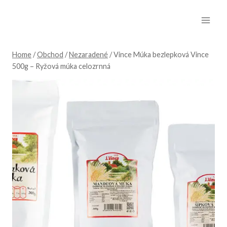
Skip
to
content
Home
/
Obchod
/
Nezaradené
/
Vince Múka bezlepková Vince
500g – Ryžová múka celozrnná