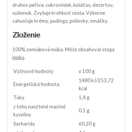
druhov pečiva, cukroviniek, koláčov, dezertov,
sušienok. Zvyšuje krehkosť cesta. Výborne
zahusťuje krémy, pudingy, polievky, omáčky.
Zloženie
100% zemiaková múka. Môže obsahovať stopy
lepku
.
Výživové hodnoty
v 100 g
1480 kJ/253,72
Energetická hodnota
kcal
Tuky
1,4 g
z toho nasýtené mastné
0,1 g
kyseliny
Sacharidy
60,20 g