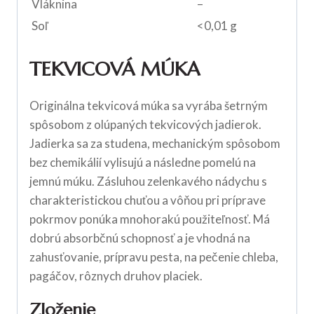
Vláknina
–
Soľ
<0,01 g
TEKVICOVÁ MÚKA
Originálna tekvicová múka sa vyrába šetrným
spôsobom z olúpaných tekvicových jadierok.
Jadierka sa za studena, mechanickým spôsobom
bez chemikálií vylisujú a následne pomelú na
jemnú múku. Zásluhou zelenkavého nádychu s
charakteristickou chuťou a vôňou pri príprave
pokrmov ponúka mnohorakú použiteľnosť. Má
dobrú absorbčnú schopnosť a je vhodná na
zahusťovanie, prípravu pesta, na pečenie chleba,
pagáčov, rôznych druhov placiek.
Zloženie