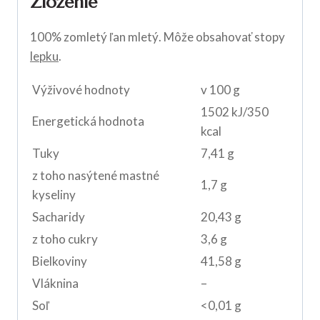
Zloženie
100% zomletý ľan mletý. Môže obsahovať stopy
lepku
.
Výživové hodnoty
v 100 g
1502 kJ/350
Energetická hodnota
kcal
Tuky
7,41 g
z toho nasýtené mastné
1,7 g
kyseliny
Sacharidy
20,43 g
z toho cukry
3,6 g
Bielkoviny
41,58 g
Vláknina
–
Soľ
<0,01 g