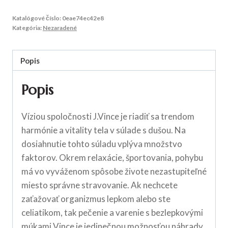
Katalógové číslo:
0eae74ec42e8
Kategória:
Nezaradené
Popis
Popis
Víziou spoločnosti J.Vince je riadiť sa trendom
harmónie a vitality tela v súlade s dušou. Na
dosiahnutie tohto súladu vplýva množstvo
faktorov. Okrem relaxácie, športovania, pohybu
má vo vyváženom spôsobe živote nezastupiteľné
miesto správne stravovanie. Ak nechcete
zaťažovať organizmus lepkom alebo ste
celiatikom, tak pečenie a varenie s bezlepkovými
múkami Vince je jedinečnou možnosťou náhrady