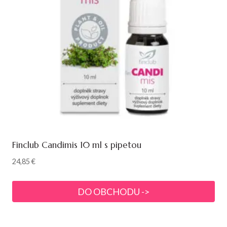
Finclub Candimis 10 ml s pipetou
24,85
€
DO OBCHODU ->