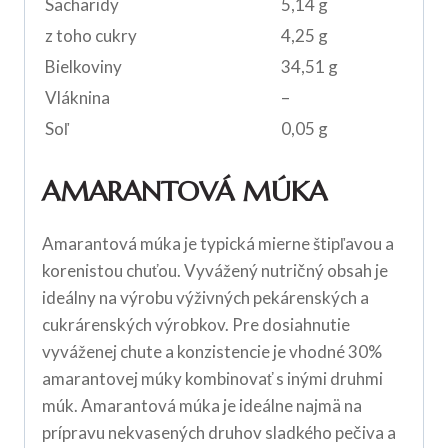
Sacharidy
5,14 g
z toho cukry
4,25 g
Bielkoviny
34,51 g
Vláknina
–
Soľ
0,05 g
AMARANTOVÁ MÚKA
Amarantová múka je typická mierne štipľavou a
korenistou chuťou. Vyvážený nutričný obsah je
ideálny na výrobu výživných pekárenských a
cukrárenských výrobkov. Pre dosiahnutie
vyváženej chute a konzistencie je vhodné 30%
amarantovej múky kombinovať s inými druhmi
múk. Amarantová múka je ideálne najmä na
prípravu nekvasených druhov sladkého pečiva a