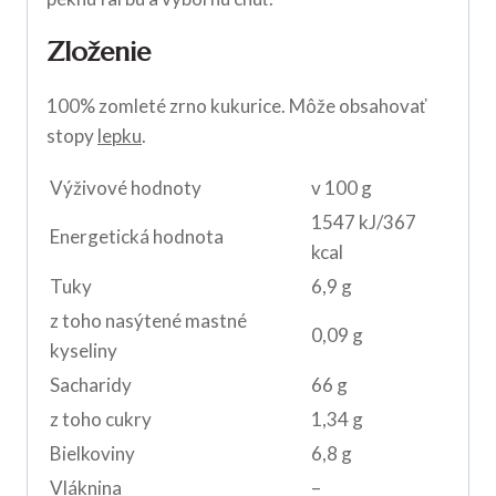
Zloženie
100% zomleté zrno kukurice. Môže obsahovať
stopy
lepku
.
Výživové hodnoty
v 100 g
1547 kJ/367
Energetická hodnota
kcal
Tuky
6,9 g
z toho nasýtené mastné
0,09 g
kyseliny
Sacharidy
66 g
z toho cukry
1,34 g
Bielkoviny
6,8 g
Vláknina
–