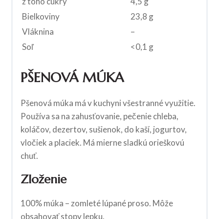
z toho cukry
4,5 g
Bielkoviny
23,8 g
Vláknina
–
Soľ
<0,1 g
PŠENOVÁ MÚKA
Pšenová múka má v kuchyni všestranné využitie.
Používa sa na zahusťovanie, pečenie chleba,
koláčov, dezertov, sušienok, do kaší, jogurtov,
vločiek a placiek. Má mierne sladkú orieškovú
chuť.
Zloženie
100% múka – zomleté lúpané proso. Môže
obsahovať stopy
lepku
.