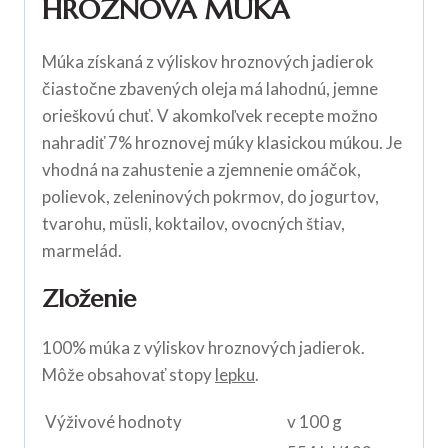
HROZNOVÁ MÚKA
Múka získaná z výliskov hroznových jadierok
čiastočne zbavených oleja má lahodnú, jemne
orieškovú chuť. V akomkoľvek recepte možno
nahradiť 7% hroznovej múky klasickou múkou. Je
vhodná na zahustenie a zjemnenie omáčok,
polievok, zeleninových pokrmov, do jogurtov,
tvarohu, müsli, koktailov, ovocných štiav,
marmelád.
Zloženie
100% múka z výliskov hroznových jadierok.
Môže obsahovať stopy
lepku
.
Výživové hodnoty
v 100 g