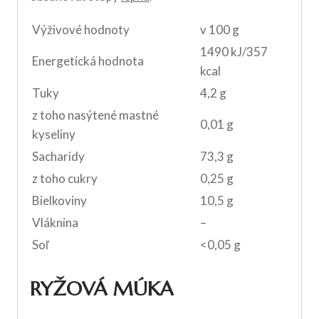
Výživové hodnoty
v 100 g
1490 kJ/357
Energetická hodnota
kcal
Tuky
4,2 g
z toho nasýtené mastné
0,01 g
kyseliny
Sacharidy
73,3 g
z toho cukry
0,25 g
Bielkoviny
10,5 g
Vláknina
–
Soľ
<0,05 g
RYŽOVÁ MÚKA