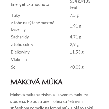
554 kJ/133
Energetická hodnota
kcal
Tuky
7,5 g
z toho nasýtené mastné
1,91 g
kyseliny
Sacharidy
4,71 g
z toho cukry
2,9 g
Bielkoviny
11,53 g
Vláknina
–
Soľ
<0,03 g
MAKOVÁ MÚKA
Maková múka sa získava lisovaním maku za
studena. Po odstránení oleja sa šetrným
spôsobom pomelie na jemnú múku. Má vysokú