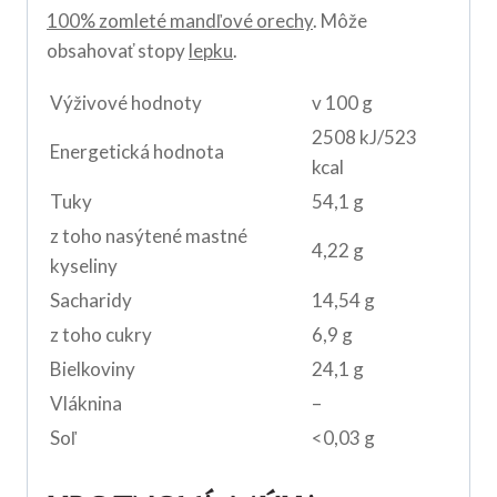
100% zomleté mandľové orechy
. Môže
obsahovať stopy
lepku
.
Výživové hodnoty
v 100 g
2508 kJ/523
Energetická hodnota
kcal
Tuky
54,1 g
z toho nasýtené mastné
4,22 g
kyseliny
Sacharidy
14,54 g
z toho cukry
6,9 g
Bielkoviny
24,1 g
Vláknina
–
Soľ
<0,03 g