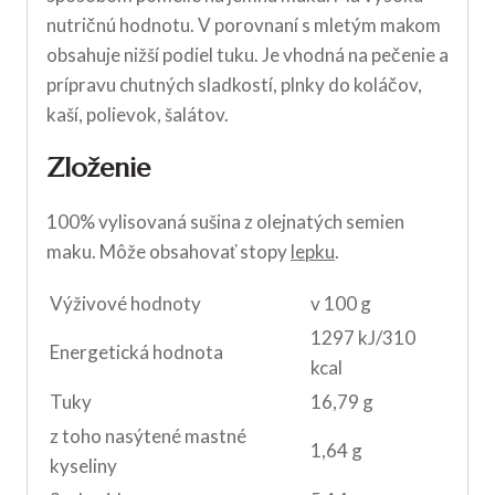
nutričnú hodnotu. V porovnaní s mletým makom
obsahuje nižší podiel tuku. Je vhodná na pečenie a
prípravu chutných sladkostí, plnky do koláčov,
kaší, polievok, šalátov.
Zloženie
100% vylisovaná sušina z olejnatých semien
maku. Môže obsahovať stopy
lepku
.
Výživové hodnoty
v 100 g
1297 kJ/310
Energetická hodnota
kcal
Tuky
16,79 g
z toho nasýtené mastné
1,64 g
kyseliny