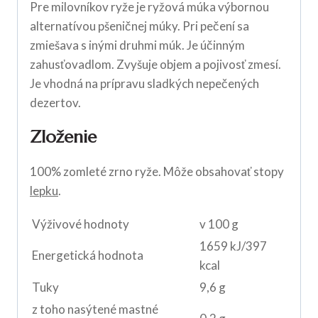
Pre milovníkov ryže je ryžová múka výbornou
alternatívou pšeničnej múky. Pri pečení sa
zmiešava s inými druhmi múk. Je účinným
zahusťovadlom. Zvyšuje objem a pojivosť zmesí.
Je vhodná na prípravu sladkých nepečených
dezertov.
Zloženie
100% zomleté zrno ryže. Môže obsahovať stopy
lepku
.
Výživové hodnoty
v 100 g
1659 kJ/397
Energetická hodnota
kcal
Tuky
9,6 g
z toho nasýtené mastné