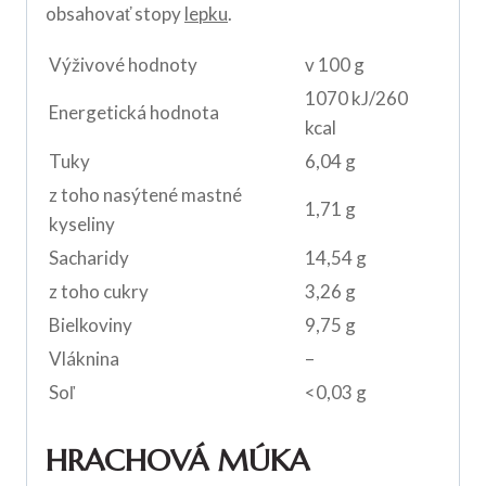
obsahovať stopy
lepku
.
Výživové hodnoty
v 100 g
1070 kJ/260
Energetická hodnota
kcal
Tuky
6,04 g
z toho nasýtené mastné
1,71 g
kyseliny
Sacharidy
14,54 g
z toho cukry
3,26 g
Bielkoviny
9,75 g
Vláknina
–
Soľ
<0,03 g
HRACHOVÁ MÚKA