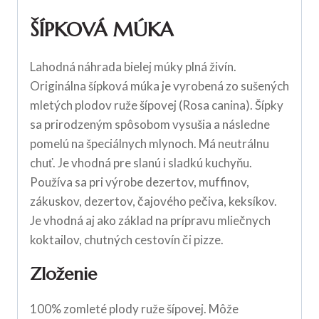
ŠÍPKOVÁ MÚKA
Lahodná náhrada bielej múky plná živín.
Originálna šípková múka je vyrobená zo sušených
mletých plodov ruže šípovej (Rosa canina). Šípky
sa prirodzeným spôsobom vysušia a následne
pomelú na špeciálnych mlynoch. Má neutrálnu
chuť. Je vhodná pre slanú i sladkú kuchyňu.
Používa sa pri výrobe dezertov, muffinov,
zákuskov, dezertov, čajového pečiva, keksíkov.
Je vhodná aj ako základ na prípravu mliečnych
koktailov, chutných cestovín či pizze.
Zloženie
100% zomleté plody ruže šípovej. Môže