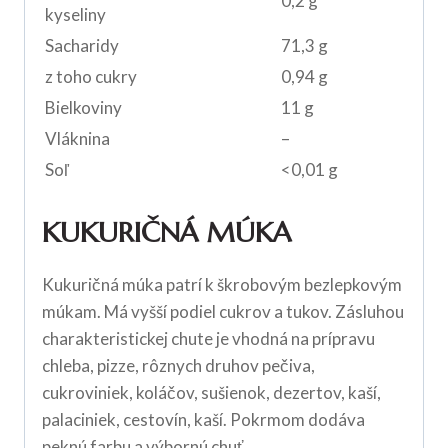
0,2 g
kyseliny
Sacharidy
71,3 g
z toho cukry
0,94 g
Bielkoviny
11 g
Vláknina
–
Soľ
<0,01 g
KUKURIČNÁ MÚKA
Kukuričná múka patrí k škrobovým bezlepkovým
múkam. Má vyšší podiel cukrov a tukov. Zásluhou
charakteristickej chute je vhodná na prípravu
chleba, pizze, rôznych druhov pečiva,
cukroviniek, koláčov, sušienok, dezertov, kaší,
palaciniek, cestovín, kaší. Pokrmom dodáva
peknú farbu a výbornú chuť.