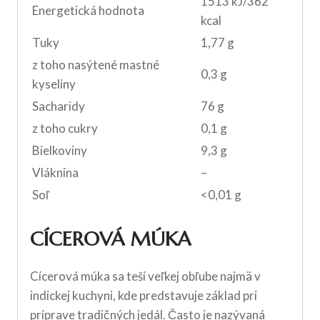
1513 kJ/362
Energetická hodnota
kcal
Tuky
1,77 g
z toho nasýtené mastné
0,3 g
kyseliny
Sacharidy
76 g
z toho cukry
0,1 g
Bielkoviny
9,3 g
Vláknina
–
Soľ
<0,01 g
CÍCEROVÁ MÚKA
Cícerová múka sa teší veľkej obľube najmä v
indickej kuchyni, kde predstavuje základ pri
príprave tradičných jedál. Často je nazývaná