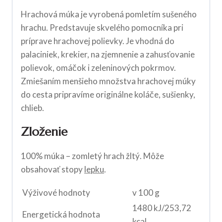
Hrachová múka je vyrobená pomletím sušeného
hrachu. Predstavuje skvelého pomocníka pri
príprave hrachovej polievky. Je vhodná do
palaciniek, krekier, na zjemnenie a zahusťovanie
polievok, omáčok i zeleninových pokrmov.
Zmiešaním menšieho množstva hrachovej múky
do cesta pripravíme originálne koláče, sušienky,
chlieb.
Zloženie
100% múka – zomletý hrach žltý. Môže
obsahovať stopy
lepku
.
Výživové hodnoty
v 100 g
1480 kJ/253,72
Energetická hodnota
kcal