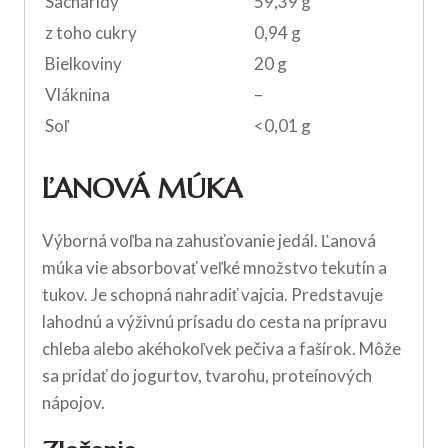
Sacharidy
59,39 g
z toho cukry
0,94 g
Bielkoviny
20 g
Vláknina
–
Soľ
<0,01 g
ĽANOVÁ MÚKA
Výborná voľba na zahusťovanie jedál. Ľanová
múka vie absorbovať veľké množstvo tekutín a
tukov. Je schopná nahradiť vajcia. Predstavuje
lahodnú a výživnú prísadu do cesta na prípravu
chleba alebo akéhokoľvek pečiva a fašírok. Môže
sa pridať do jogurtov, tvarohu, proteínových
nápojov.