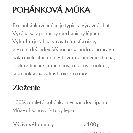
POHÁNKOVÁ MÚKA
Pre pohánkovú múku je typická výrazná chuť.
Vyrába sa z pohánky mechanicky lúpanej.
Výhodou je ľahká stráviteľnosť a nízky
glykemický index. Výborne sa hodí na prípravu
palaciniek, placiek, cestovín, na pečenie chleba,
rožkov, buchiet, múčnikov, koláčov, cookies,
sušienok aj na zahustenie pokrmov.
Zloženie
100% zomletá pohánka mechanicky lúpaná.
Môže obsahovať stopy
lepku
.
Výživové hodnoty
v 100 g