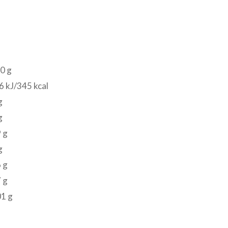
0 g
 kJ/345 kcal
g
g
 g
g
 g
 g
01 g