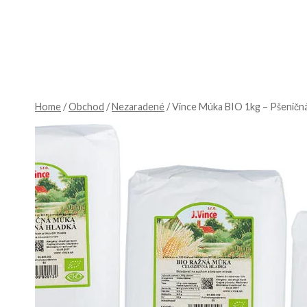
Skip
to
content
Home
/
Obchod
/
Nezaradené
/
Vince Múka BIO 1kg – Pšeničn