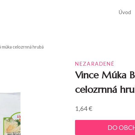
Úvod
á múka celozrnná hrubá
NEZARADENÉ
Vince Múka B
celozrnná hr
1,64
€
DO OBC