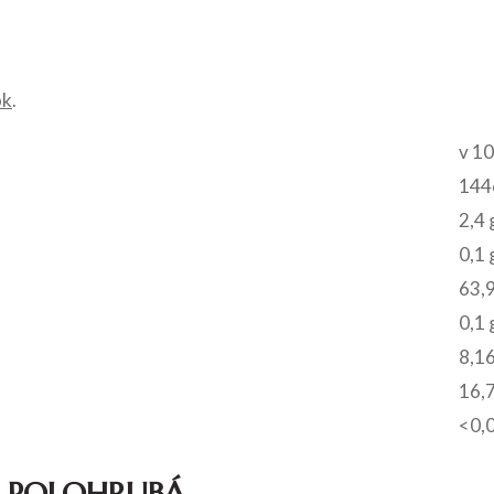
ok
.
v 10
1446
2,4 
0,1 
63,9
0,1 
8,16
16,7
<0,
 POLOHRUBÁ