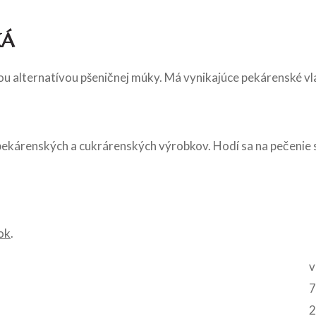
KÁ
ou alternatívou pšeničnej múky. Má vynikajúce pekárenské vl
ekárenských a cukrárenských výrobkov. Hodí sa na pečenie sl
ok
.
v
7
2