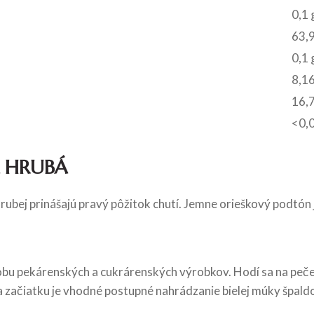
0,1 
63,9
0,1 
8,16
16,7
<0,
 HRUBÁ
ubej prinášajú pravý pôžitok chutí. Jemne orieškový podtón 
u pekárenských a cukrárenských výrobkov. Hodí sa na pečenie
 začiatku je vhodné postupné nahrádzanie bielej múky špaldov