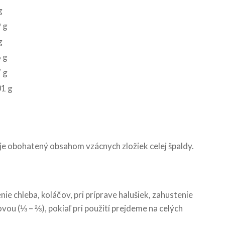
g
 g
g
 g
 g
01 g
je obohatený obsahom vzácnych zložiek celej špaldy.
 chleba, koláčov, pri príprave halušiek, zahustenie
ou (⅓ – ⅔), pokiaľ pri použití prejdeme na celých