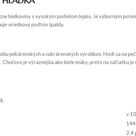
 HLADKÁ
cne bielkoviny s vysokým podielom lepku. Je výborným poten
uje orieškový podtón špaldy.
obu pekárenských a cukrárenských výrobkov. Hodí sa na peč
. Chuťovo je výraznejšia ako biele múky, preto na začiatku 
ok
.
v 10
1446
2,4 