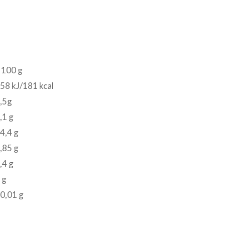
 100 g
58 kJ/181 kcal
,5g
,1 g
4,4 g
,85 g
,4 g
 g
0,01 g