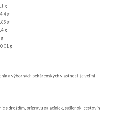
,1 g
4,4 g
,85 g
,4 g
 g
0,01 g
enia a výborných pekárenských vlastností je veľmi
 s droždím, prípravu palaciniek, sušienok, cestovín