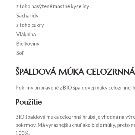
z toho nasýtené mastné kyseliny
Sacharidy
z toho cukry
Vláknina
Bielkoviny
Soľ
ŠPALDOVÁ MÚKA CELOZRNNÁ
Pokrmy pripravené z BIO špaldovej múky celozrnnej hr
Použitie
BIO špaldová múka celozrnná hrubá je vhodná na výrob
pokrmov. Má výraznejšiu chuť ako biele múky, preto na
100%.