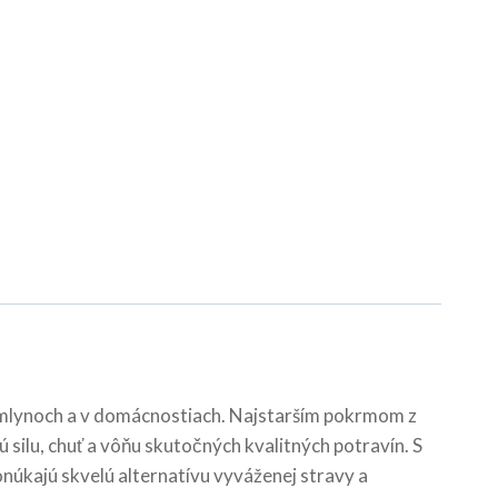
h mlynoch a v domácnostiach. Najstarším pokrmom z
 silu, chuť a vôňu skutočných kvalitných potravín. S
núkajú skvelú alternatívu vyváženej stravy a