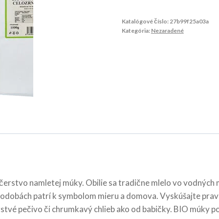
Katalógové číslo:
27b99f25a03a
Kategória:
Nezaradené
a čerstvo namletej múky. Obilie sa tradične mlelo vo vodnýc
ch podobách patrí k symbolom mieru a domova. Vyskúšajte pravú
stvé pečivo či chrumkavý chlieb ako od babičky. BIO múky po