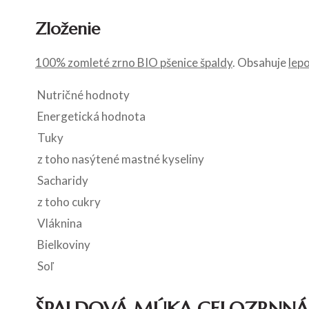
Zloženie
100% zomleté zrno BIO pšenice špaldy
. Obsahuje
lep
Nutričné hodnoty
Energetická hodnota
Tuky
z toho nasýtené mastné kyseliny
Sacharidy
z toho cukry
Vláknina
Bielkoviny
Soľ
ŠPALDOVÁ MÚKA CELOZRNNÁ