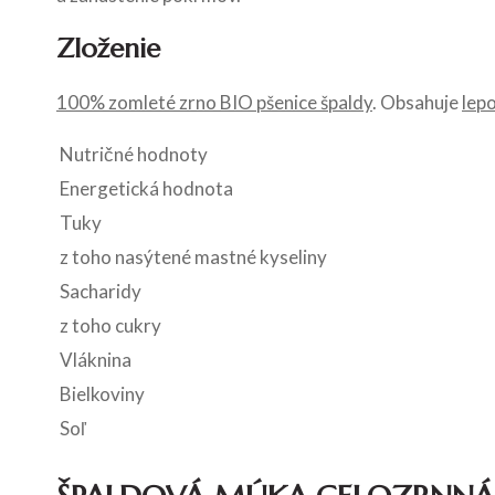
Zloženie
100% zomleté zrno BIO pšenice špaldy
. Obsahuje
lep
Nutričné hodnoty
Energetická hodnota
Tuky
z toho nasýtené mastné kyseliny
Sacharidy
z toho cukry
Vláknina
Bielkoviny
Soľ