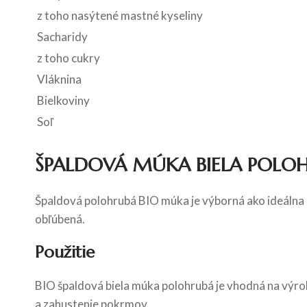
z toho nasýtené mastné kyseliny
Sacharidy
z toho cukry
Vláknina
Bielkoviny
Soľ
ŠPALDOVÁ MÚKA BIELA POLO
Špaldová polohrubá BIO múka je výborná ako ideálna n
obľúbená.
Použitie
BIO špaldová biela múka polohrubá je vhodná na výrob
a zahustenie pokrmov.