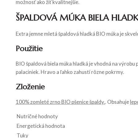
možnosť ako žiť kvalitnejšie.
ŠPALDOVÁ MÚKA BIELA HLAD
Extra jemne mletá špaldová hladká BIO múka je skvel
Použitie
BIO špaldová biela múka hladká je vhodná na výrobu p
palaciniek. Hravo a ľahko zahustí rôzne pokrmy.
Zloženie
100% zomleté zrno BIO pšenice špaldy.
. Obsahuje
lep
Nutričné hodnoty
Energetická hodnota
Tuky