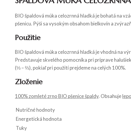
ŠPALDOVÁ MÚKA CELOZRNNÁ
BIO špaldová múka celozrnná hladká je bohatá na vzá
pšenicu. Pýši sa vysokým obsahom bielkovín a zvýrazň
Použitie
BIO špaldová múka celozrnná hladká je vhodná na výr
Predstavuje skvelého pomocníka pri príprave halušiek
(⅓ – ⅔), pokiaľ pri použití prejdeme na celých 100%.
Zloženie
100% zomleté zrno BIO pšenice špaldy
. Obsahuje
lep
Nutričné hodnoty
Energetická hodnota
Tuky