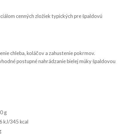
ciálom cenných zložiek typických pre špaldovú
enie chleba, koláčov a zahustenie pokrmov.
je vhodné postupné nahrádzanie bielej múky špaldovou
0 g
 kJ/345 kcal
g