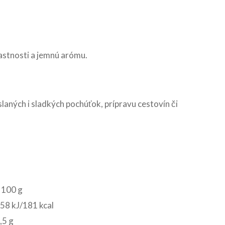
astnosti a jemnú arómu.
aných i sladkých pochúťok, prípravu cestovín či
 100 g
58 kJ/181 kcal
,5 g