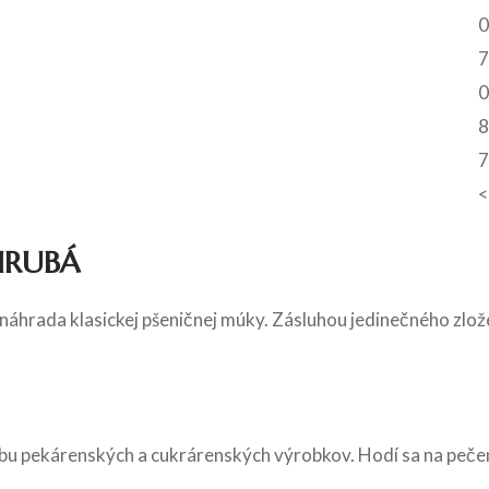
0
7
0
8
7
<
HRUBÁ
áhrada klasickej pšeničnej múky. Zásluhou jedinečného zlož
u pekárenských a cukrárenských výrobkov. Hodí sa na pečenie