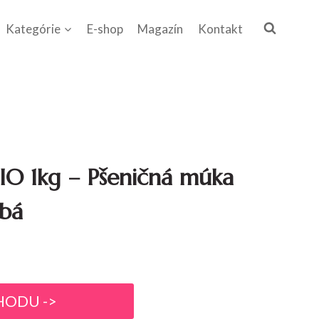
Kategórie
E-shop
Magazín
Kontakt
IO 1kg – Pšeničná múka
ubá
HODU ->