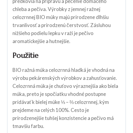
predkovia na prípravu a pečenie domáceho
chleba a pečiva. Výrobky z jemnej ražnej
celozrnnej BIO múky majú prirodzene dlhšiu
trvanlivosť a prirodzenú čerstvosť. Zásluhou
nižšieho podielu lepku v raži je pečivo
aromatickejšie a hutnejšie.
Použitie
BIO ražná múka celozrnná hladká je vhodná na
výrobu pekárenských výrobkov a zahusťovanie.
Celozrnná múka je chuťovo výraznejšia ako biela
múka, preto je spočiatku vhodné postupne
pridávať k bielej múke ⅓ – ⅔ celozrnnej, kým
prejdeme na celých 100%. Cesto je
prirodzenejšie tuhšej konzistencie a pečivo má
tmavšiu farbu.