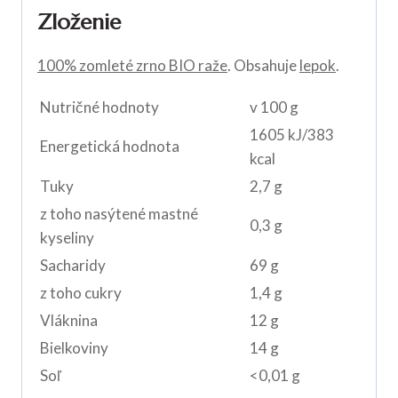
Zloženie
100% zomleté zrno BIO raže
. Obsahuje
lepok
.
Nutričné hodnoty
v 100 g
1605 kJ/383
Energetická hodnota
kcal
Tuky
2,7 g
z toho nasýtené mastné
0,3 g
kyseliny
Sacharidy
69 g
z toho cukry
1,4 g
Vláknina
12 g
Bielkoviny
14 g
Soľ
<0,01 g