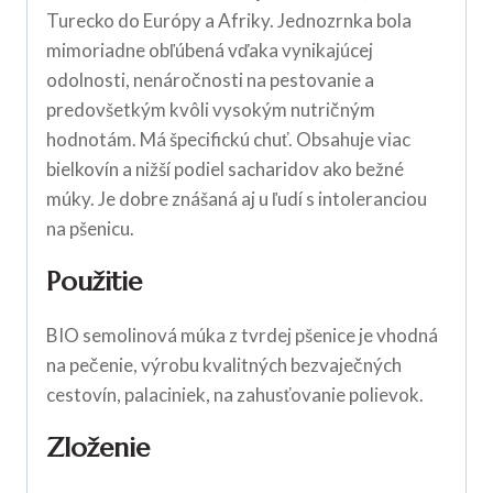
Turecko do Európy a Afriky. Jednozrnka bola
mimoriadne obľúbená vďaka vynikajúcej
odolnosti, nenáročnosti na pestovanie a
predovšetkým kvôli vysokým nutričným
hodnotám. Má špecifickú chuť. Obsahuje viac
bielkovín a nižší podiel sacharidov ako bežné
múky. Je dobre znášaná aj u ľudí s intoleranciou
na pšenicu.
Použitie
BIO semolinová múka z tvrdej pšenice je vhodná
na pečenie, výrobu kvalitných bezvaječných
cestovín, palaciniek, na zahusťovanie polievok.
Zloženie