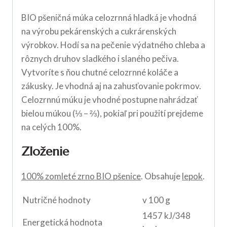
BIO pšeničná múka celozrnná hladká je vhodná
na výrobu pekárenských a cukrárenských
výrobkov. Hodí sa na pečenie výdatného chleba a
rôznych druhov sladkého i slaného pečiva.
Vytvoríte s ňou chutné celozrnné koláče a
zákusky. Je vhodná aj na zahusťovanie pokrmov.
Celozrnnú múku je vhodné postupne nahrádzať
bielou múkou (⅓ – ⅔), pokiaľ pri použití prejdeme
na celých 100%.
Zloženie
100% zomleté zrno BIO pšenice
. Obsahuje
lepok
.
Nutričné hodnoty
v 100 g
1457 kJ/348
Energetická hodnota