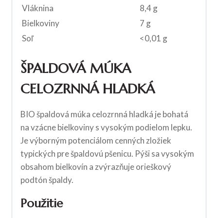
Vláknina
8,4 g
Bielkoviny
7 g
Soľ
<0,01 g
ŠPALDOVÁ MÚKA
CELOZRNNÁ HLADKÁ
BIO špaldová múka celozrnná hladká je bohatá
na vzácne bielkoviny s vysokým podielom lepku.
Je výborným potenciálom cenných zložiek
typických pre špaldovú pšenicu. Pýši sa vysokým
obsahom bielkovín a zvýrazňuje orieškový
podtón špaldy.
Použitie