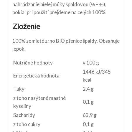
nahrádzanie bielej múky špaldovou (⅓ – ⅔),
pokiaľ pri použití prejdeme na celých 100%.
Zloženie
100% zomleté zrno BIO pšenice špaldy
. Obsahuje
lepok
.
Nutričné hodnoty
v 100 g
1446 kJ/345
Energetická hodnota
kcal
Tuky
2,4 g
z toho nasýtené mastné
0,1 g
kyseliny
Sacharidy
63,9 g
z toho cukry
0,1 g