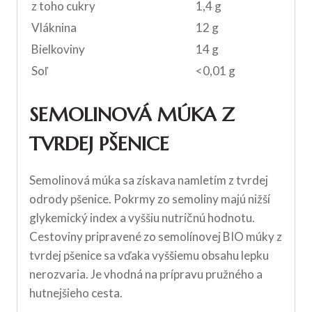
z toho cukry
1,4 g
Vláknina
12 g
Bielkoviny
14 g
Soľ
<0,01 g
SEMOLINOVÁ MÚKA Z
TVRDEJ PŠENICE
Semolinová múka sa získava namletím z tvrdej
odrody pšenice. Pokrmy zo semoliny majú nižší
glykemický index a vyššiu nutričnú hodnotu.
Cestoviny pripravené zo semolínovej BIO múky z
tvrdej pšenice sa vďaka vyššiemu obsahu lepku
nerozvaria. Je vhodná na prípravu pružného a
hutnejšieho cesta.