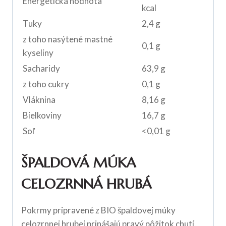
Energetická hodnota
kcal
Tuky
2,4 g
z toho nasýtené mastné
0,1 g
kyseliny
Sacharidy
63,9 g
z toho cukry
0,1 g
Vláknina
8,16 g
Bielkoviny
16,7 g
Soľ
<0,01 g
ŠPALDOVÁ MÚKA
CELOZRNNÁ HRUBÁ
Pokrmy pripravené z BIO špaldovej múky
celozrnnej hrubej prinášajú pravý pôžitok chutí.