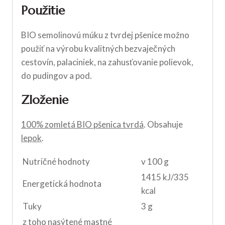
Použitie
BIO semolinovú múku z tvrdej pšenice možno
použiť na výrobu kvalitných bezvaječných
cestovín, palaciniek, na zahusťovanie polievok,
do pudingov a pod.
Zloženie
100% zomletá BIO pšenica tvrdá
. Obsahuje
lepok
.
Nutričné hodnoty
v 100 g
1415 kJ/335
Energetická hodnota
kcal
Tuky
3 g
z toho nasýtené mastné