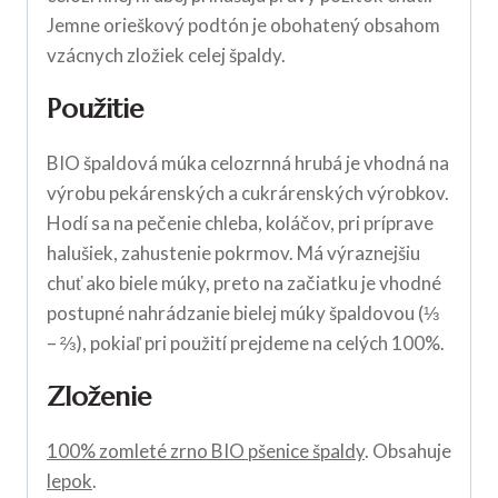
Jemne orieškový podtón je obohatený obsahom
vzácnych zložiek celej špaldy.
Použitie
BIO špaldová múka celozrnná hrubá je vhodná na
výrobu pekárenských a cukrárenských výrobkov.
Hodí sa na pečenie chleba, koláčov, pri príprave
halušiek, zahustenie pokrmov. Má výraznejšiu
chuť ako biele múky, preto na začiatku je vhodné
postupné nahrádzanie bielej múky špaldovou (⅓
– ⅔), pokiaľ pri použití prejdeme na celých 100%.
Zloženie
100% zomleté zrno BIO pšenice špaldy
. Obsahuje
lepok
.