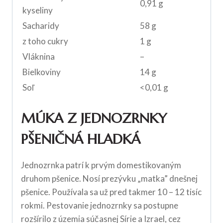
0,91 g
kyseliny
Sacharidy
58 g
z toho cukry
1 g
Vláknina
–
Bielkoviny
14 g
Soľ
<0,01 g
MÚKA Z JEDNOZRNKY
PŠENIČNÁ HLADKÁ
Jednozrnka patrí k prvým domestikovaným
druhom pšenice. Nosí prezývku „matka” dnešnej
pšenice. Používala sa už pred takmer 10 – 12 tisíc
rokmi. Pestovanie jednozrnky sa postupne
rozšírilo z územia súčasnej Sírie a Izrael, cez