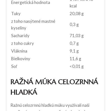
Energetická hodnota
kcal
Tuky
20,08 g
z toho nasýtené mastné
0,3 g
kyseliny
Sacharidy
71,03 g
z toho cukry
0,7 g
Vláknina
9,1 g
Bielkoviny
11,6 g
Soľ
<0,01 g
RAŽNÁ MÚKA CELOZRNNÁ
HLADKÁ
Ražnú celozrnnú hladkú múku využívali naši