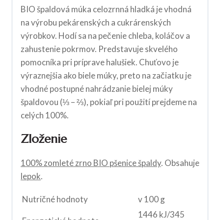
BIO špaldová múka celozrnná hladká je vhodná
na výrobu pekárenských a cukrárenských
výrobkov. Hodí sa na pečenie chleba, koláčov a
zahustenie pokrmov. Predstavuje skvelého
pomocníka pri príprave halušiek. Chuťovo je
výraznejšia ako biele múky, preto na začiatku je
vhodné postupné nahrádzanie bielej múky
špaldovou (⅓ – ⅔), pokiaľ pri použití prejdeme na
celých 100%.
Zloženie
100% zomleté zrno BIO pšenice špaldy
. Obsahuje
lepok
.
Nutričné hodnoty
v 100 g
1446 kJ/345