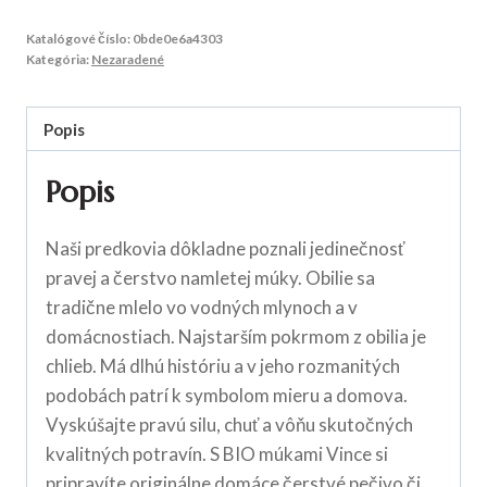
Katalógové číslo:
0bde0e6a4303
Kategória:
Nezaradené
Popis
Popis
Naši predkovia dôkladne poznali jedinečnosť
pravej a čerstvo namletej múky. Obilie sa
tradične mlelo vo vodných mlynoch a v
domácnostiach. Najstarším pokrmom z obilia je
chlieb. Má dlhú históriu a v jeho rozmanitých
podobách patrí k symbolom mieru a domova.
Vyskúšajte pravú silu, chuť a vôňu skutočných
kvalitných potravín. S BIO múkami Vince si
pripravíte originálne domáce čerstvé pečivo či