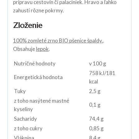
prípravu cestovín či palaciniek. Hravo a ľahko
zahustí rôzne pokrmy.
Zloženie
100% zomleté zrno BIO pšenice špaldy.
.
Obsahuje
lepok
.
Nutričné hodnoty
v 100 g
758 kJ/181
Energetická hodnota
kcal
Tuky
2,5 g
z toho nasýtené mastné
0,1 g
kyseliny
Sacharidy
74,4 g
z toho cukry
0,85 g
Vláknina
8,4 g