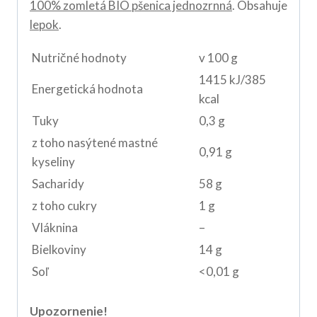
100% zomletá BIO pšenica jednozrnná
. Obsahuje
lepok
.
Nutričné hodnoty
v 100 g
1415 kJ/385
Energetická hodnota
kcal
Tuky
0,3 g
z toho nasýtené mastné
0,91 g
kyseliny
Sacharidy
58 g
z toho cukry
1 g
Vláknina
–
Bielkoviny
14 g
Soľ
<0,01 g
Upozornenie!