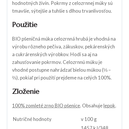
hodnotných živín. Pokrmy z celozrnnej múky sú
tmavšie, sýtejšie a tuhšie s dlhou trvanlivosťou.
Použitie
BIO pšeničná múka celozrnná hrubá je vhodná na
výrobu rôzneho pečiva, zákuskov, pekárenských
a cukrárenských výrobkov. Hodí sa aj na
zahusťovanie pokrmov. Celozrnnú múku je
vhodné postupne nahrádzať bielou múkou (⅓ –
⅔), pokiaľ pri použití prejdeme na celých 100%.
Zloženie
100% zomleté zrno BIO pšenice
. Obsahuje
lepok
.
Nutričné hodnoty
v 100 g
1457 kJ/348