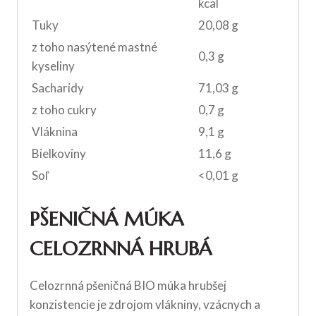
kcal
Tuky
20,08 g
z toho nasýtené mastné
0,3 g
kyseliny
Sacharidy
71,03 g
z toho cukry
0,7 g
Vláknina
9,1 g
Bielkoviny
11,6 g
Soľ
<0,01 g
PŠENIČNÁ MÚKA
CELOZRNNÁ HRUBÁ
Celozrnná pšeničná BIO múka hrubšej
konzistencie je zdrojom vlákniny, vzácnych a