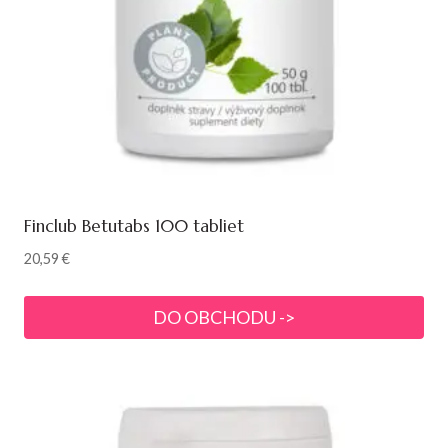
Finclub Betutabs 100 tabliet
20,59
€
DO OBCHODU ->