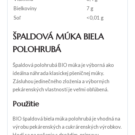
Bielkoviny
7 g
Soľ
<0,01 g
ŠPALDOVÁ MÚKA BIELA
POLOHRUBÁ
Špaldová polohrubá BIO múka je výborná ako
ideálna náhrada klasickej pšeničnej múky.
Zásluhou jedinečného zloženia a výborných
pekárenských vlastností je veľmi obľúbená.
Použitie
BIO špaldová biela múka polohrubá je vhodná na
výrobu pekárenských a cukrárenských výrobkov.
Hodí sa na pečenie s droždím, prípravu