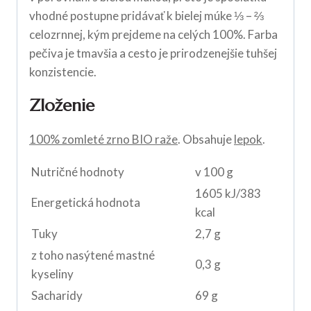
vhodné postupne pridávať k bielej múke ⅓ – ⅔
celozrnnej, kým prejdeme na celých 100%. Farba
pečiva je tmavšia a cesto je prirodzenejšie tuhšej
konzistencie.
Zloženie
100% zomleté zrno BIO raže
. Obsahuje
lepok
.
Nutričné hodnoty
v 100 g
1605 kJ/383
Energetická hodnota
kcal
Tuky
2,7 g
z toho nasýtené mastné
0,3 g
kyseliny
Sacharidy
69 g