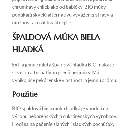
chrumkavý chlieb ako od babičky. BIO múky
ponúkajú skvelú alternatívu vyváženej stravy a
možnosť ako žiť kvalitnejšie.
ŠPALDOVÁ MÚKA BIELA
HLADKÁ
Extra jemne mletá špaldová hladká BIO múka je
skvelou alternatívou pšeničnej múky. Má
vynikajúce pekárenské vlastnosti a jemnú arómu.
Použitie
BIO špaldová biela múka hladká je vhodná na
výrobu pekárenských a cukrárenských výrobkov.
Hodí sa na pečenie slaných i sladkých pochúťok,