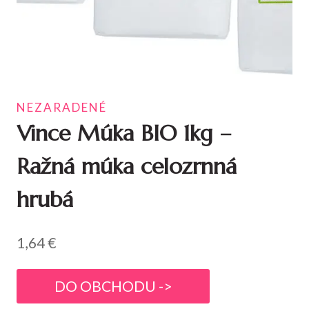
NEZARADENÉ
Vince Múka BIO 1kg –
Ražná múka celozrnná
hrubá
1,64
€
DO OBCHODU ->