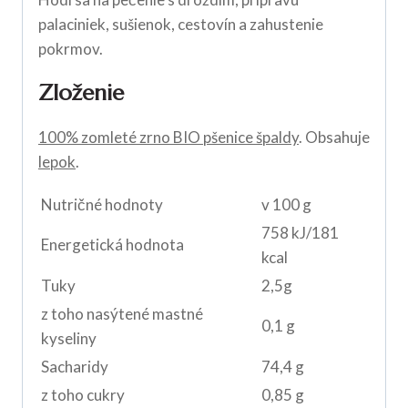
palaciniek, sušienok, cestovín a zahustenie
pokrmov.
Zloženie
100% zomleté zrno BIO pšenice špaldy
. Obsahuje
lepok
.
Nutričné hodnoty
v 100 g
758 kJ/181
Energetická hodnota
kcal
Tuky
2,5g
z toho nasýtené mastné
0,1 g
kyseliny
Sacharidy
74,4 g
z toho cukry
0,85 g