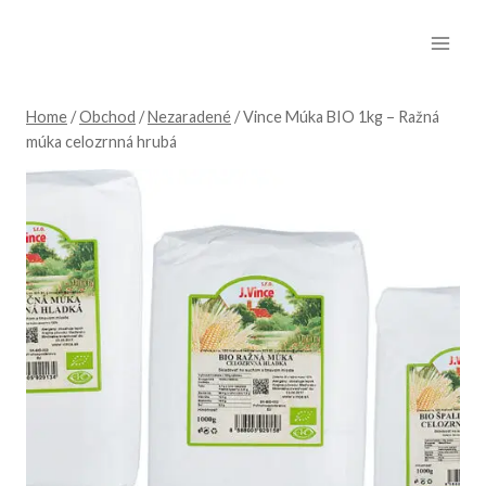
Skip
to
content
Home
/
Obchod
/
Nezaradené
/
Vince Múka BIO 1kg – Ražná
múka celozrnná hrubá