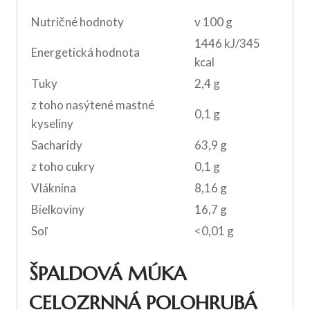
Nutričné hodnoty
v 100 g
1446 kJ/345
Energetická hodnota
kcal
Tuky
2,4 g
z toho nasýtené mastné
0,1 g
kyseliny
Sacharidy
63,9 g
z toho cukry
0,1 g
Vláknina
8,16 g
Bielkoviny
16,7 g
Soľ
<0,01 g
ŠPALDOVÁ MÚKA
CELOZRNNÁ POLOHRUBÁ