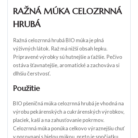
RAŽNÁ MÚKA CELOZRNNÁ
HRUBÁ
Ražná celozrnná hrubá BIO múka je plná
výživných látok. Raž má nižší obsah lepku.
Pripravené výrobky sú hutnejšie a ťažšie. Pečivo
ostáva šťavnatejšie, aromatické a zachováva si
dlhšiu čerstvosť.
Použitie
BIO pšeničná múka celozrnná hrubá je vhodná na
výrobu pekárenských a cukrárenských výrobkov,
placiek, kaší a na zahusťovanie pokrmov.
Celozrnná múka ponúka celkovo výraznejšiu chuť
v porovnaní s bielou múkou, preto je spočiatku