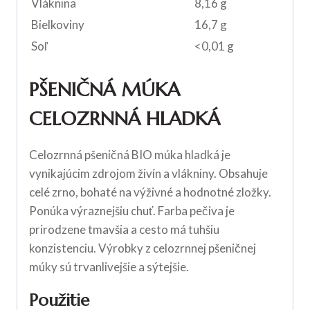
Vláknina
8,16 g
Bielkoviny
16,7 g
Soľ
<0,01 g
PŠENIČNÁ MÚKA
CELOZRNNÁ HLADKÁ
Celozrnná pšeničná BIO múka hladká je
vynikajúcim zdrojom živín a vlákniny. Obsahuje
celé zrno, bohaté na výživné a hodnotné zložky.
Ponúka výraznejšiu chuť. Farba pečiva je
prirodzene tmavšia a cesto má tuhšiu
konzistenciu. Výrobky z celozrnnej pšeničnej
múky sú trvanlivejšie a sýtejšie.
Použitie