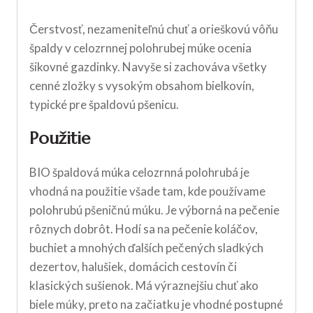
Čerstvosť, nezameniteľnú chuť a orieškovú vôňu
špaldy v celozrnnej polohrubej múke ocenia
šikovné gazdinky. Navyše si zachováva všetky
cenné zložky s vysokým obsahom bielkovín,
typické pre špaldovú pšenicu.
Použitie
BIO špaldová múka celozrnná polohrubá je
vhodná na použitie všade tam, kde používame
polohrubú pšeničnú múku. Je výborná na pečenie
rôznych dobrôt. Hodí sa na pečenie koláčov,
buchiet a mnohých ďalších pečených sladkých
dezertov, halušiek, domácich cestovín či
klasických sušienok. Má výraznejšiu chuť ako
biele múky, preto na začiatku je vhodné postupné