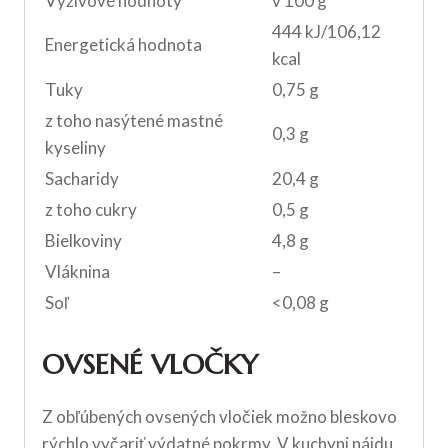
Výživové hodnoty
v 100 g
444 kJ/106,12
Energetická hodnota
kcal
Tuky
0,75 g
z toho nasýtené mastné
0,3 g
kyseliny
Sacharidy
20,4 g
z toho cukry
0,5 g
Bielkoviny
4,8 g
Vláknina
–
Soľ
<0,08 g
OVSENÉ VLOČKY
Z obľúbených ovsených vločiek možno bleskovo
rýchlo vyčariť výdatné pokrmy. V kuchyni nájdu