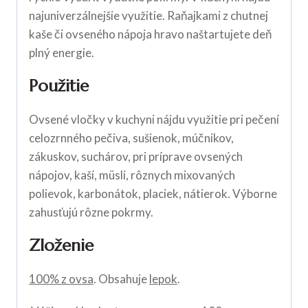
najuniverzálnejšie využitie. Raňajkami z chutnej
kaše či ovseného nápoja hravo naštartujete deň
plný energie.
Použitie
Ovsené vločky v kuchyni nájdu využitie pri pečení
celozrnného pečiva, sušienok, múčnikov,
zákuskov, suchárov, pri príprave ovsených
nápojov, kaší, müsli, rôznych mixovaných
polievok, karbonátok, placiek, nátierok. Výborne
zahusťujú rôzne pokrmy.
Zloženie
100% z ovsa
. Obsahuje
lepok
.