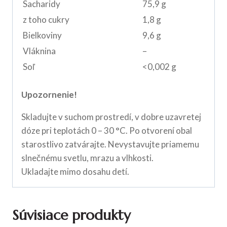
Sacharidy
75,9 g
z toho cukry
1,8 g
Bielkoviny
9,6 g
Vláknina
–
Soľ
<0,002 g
Upozornenie!
Skladujte v suchom prostredí, v dobre uzavretej
dóze pri teplotách 0 – 30 °C. Po otvorení obal
starostlivo zatvárajte. Nevystavujte priamemu
slnečnému svetlu, mrazu a vlhkosti.
Ukladajte mimo dosahu detí.
Súvisiace produkty