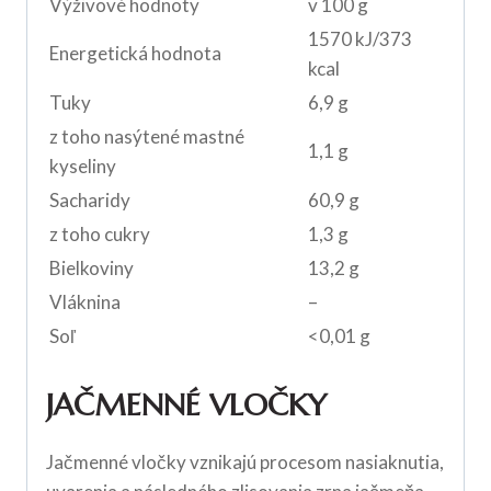
Výživové hodnoty
v 100 g
1570 kJ/373
Energetická hodnota
kcal
Tuky
6,9 g
z toho nasýtené mastné
1,1 g
kyseliny
Sacharidy
60,9 g
z toho cukry
1,3 g
Bielkoviny
13,2 g
Vláknina
–
Soľ
<0,01 g
JAČMENNÉ VLOČKY
Jačmenné vločky vznikajú procesom nasiaknutia,