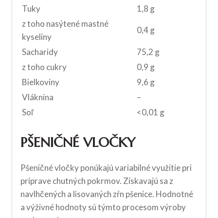
Tuky
1,8 g
z toho nasýtené mastné
0,4 g
kyseliny
Sacharidy
75,2 g
z toho cukry
0,9 g
Bielkoviny
9,6 g
Vláknina
–
Soľ
<0,01 g
PŠENIČNÉ VLOČKY
Pšeničné vločky ponúkajú variabilné využitie pri
príprave chutných pokrmov. Získavajú sa z
navlhčených a lisovaných zŕn pšenice. Hodnotné
a výživné hodnoty sú týmto procesom výroby