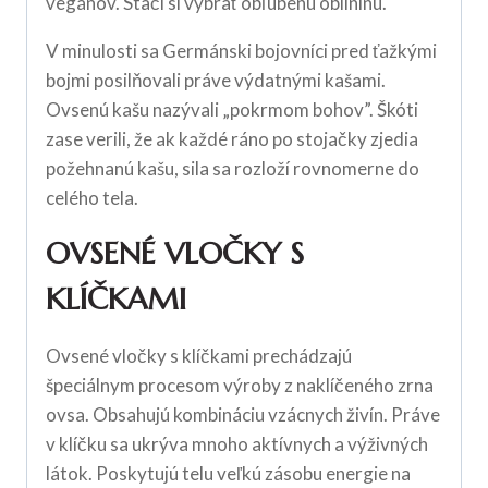
vegánov. Stačí si vybrať obľúbenú obilninu.
V minulosti sa Germánski bojovníci pred ťažkými
bojmi posilňovali práve výdatnými kašami.
Ovsenú kašu nazývali „pokrmom bohov”. Škóti
zase verili, že ak každé ráno po stojačky zjedia
požehnanú kašu, sila sa rozloží rovnomerne do
celého tela.
OVSENÉ VLOČKY S
KLÍČKAMI
Ovsené vločky s klíčkami prechádzajú
špeciálnym procesom výroby z naklíčeného zrna
ovsa. Obsahujú kombináciu vzácnych živín. Práve
v klíčku sa ukrýva mnoho aktívnych a výživných
látok. Poskytujú telu veľkú zásobu energie na