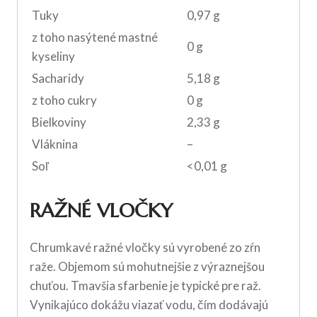
Tuky
0,97 g
z toho nasýtené mastné
0 g
kyseliny
Sacharidy
5,18 g
z toho cukry
0 g
Bielkoviny
2,33 g
Vláknina
–
Soľ
<0,01 g
RAŽNÉ VLOČKY
Chrumkavé ražné vločky sú vyrobené zo zŕn
raže. Objemom sú mohutnejšie z výraznejšou
chuťou. Tmavšia sfarbenie je typické pre raž.
Vynikajúco dokážu viazať vodu, čím dodávajú