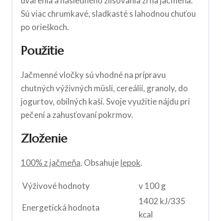
uvarenia a následného zlisovania zrna jačmeňa.
Sú viac chrumkavé, sladkasté s lahodnou chuťou
po orieškoch.
Použitie
Jačmenné vločky sú vhodné na prípravu
chutných výživných müsli, cereálií, granoly, do
jogurtov, obilných kaší. Svoje využitie nájdu pri
pečení a zahusťovaní pokrmov.
Zloženie
100% z jačmeňa
. Obsahuje
lepok
.
Výživové hodnoty
v 100 g
1402 kJ/335
Energetická hodnota
kcal