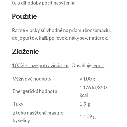
telu dlhodobý pocit nasýtenia.
Použitie
Ražné vločky sú vhodné na priamu konzumáciu,
do jogurtov, kaší, polievok, nákypov, nátierok.
Zloženie
100% z raže potravinárskej
. Obsahuje
lepok
.
Výživové hodnoty
v 100 g
1476 kJ/350
Energetická hodnota
kcal
Tuky
1,9 g
z toho nasýtené mastné
1,109 g
kyseliny