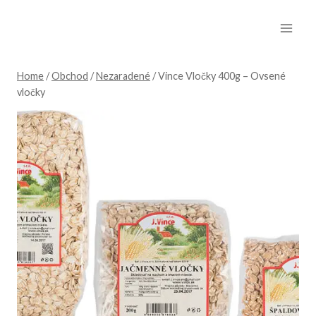
Skip
to
content
Home
/
Obchod
/
Nezaradené
/
Vince Vločky 400g – Ovsené
vločky