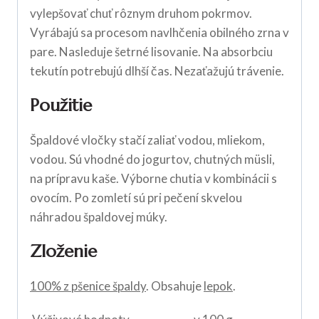
vylepšovať chuť rôznym druhom pokrmov.
Vyrábajú sa procesom navlhčenia obilného zrna v
pare. Nasleduje šetrné lisovanie. Na absorbciu
tekutín potrebujú dlhší čas. Nezaťažujú trávenie.
Použitie
Špaldové vločky stačí zaliať vodou, mliekom,
vodou. Sú vhodné do jogurtov, chutných müsli,
na prípravu kaše. Výborne chutia v kombinácii s
ovocím. Po zomletí sú pri pečení skvelou
náhradou špaldovej múky.
Zloženie
100% z pšenice špaldy
. Obsahuje
lepok
.