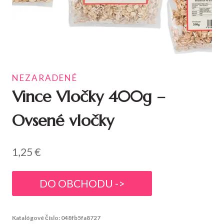
NEZARADENÉ
Vince Vločky 400g –
Ovsené vločky
1,25
€
DO OBCHODU ->
Katalógové číslo:
048fb5fa8727