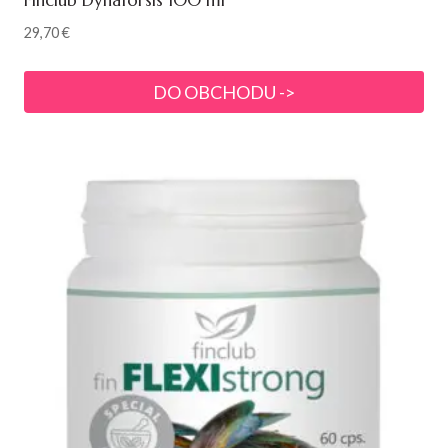
Finclub Dynaforsis 100 ml
29,70
€
DO OBCHODU ->