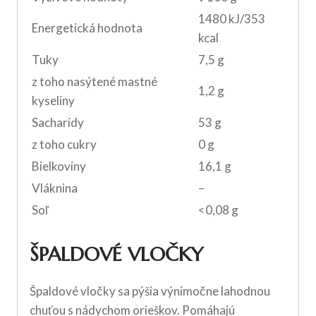
1480 kJ/353
Energetická hodnota
kcal
Tuky
7,5 g
z toho nasýtené mastné
1,2 g
kyseliny
Sacharidy
53 g
z toho cukry
0 g
Bielkoviny
16,1 g
Vláknina
–
Soľ
<0,08 g
ŠPALDOVÉ VLOČKY
Špaldové vločky sa pýšia výnimočne lahodnou
chuťou s nádychom orieškov. Pomáhajú