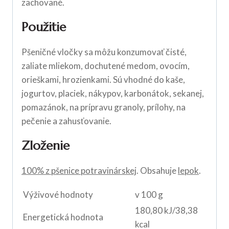
zachované.
Použitie
Pšeničné vločky sa môžu konzumovať čisté,
zaliate mliekom, dochutené medom, ovocím,
orieškami, hrozienkami. Sú vhodné do kaše,
jogurtov, placiek, nákypov, karbonátok, sekanej,
pomazánok, na prípravu granoly, prílohy, na
pečenie a zahusťovanie.
Zloženie
100% z pšenice potravinárskej
. Obsahuje
lepok
.
Výživové hodnoty
v 100 g
180,80 kJ/38,38
Energetická hodnota
kcal