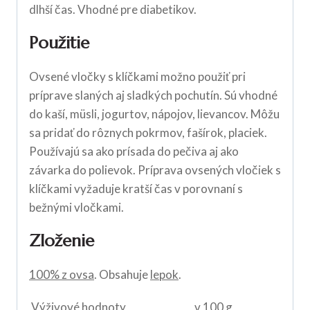
dlhší čas. Vhodné pre diabetikov.
Použitie
Ovsené vločky s klíčkami možno použiť pri
príprave slaných aj sladkých pochutín. Sú vhodné
do kaší, müsli, jogurtov, nápojov, lievancov. Môžu
sa pridať do rôznych pokrmov, fašírok, placiek.
Používajú sa ako prísada do pečiva aj ako
závarka do polievok. Príprava ovsených vločiek s
klíčkami vyžaduje kratší čas v porovnaní s
bežnými vločkami.
Zloženie
100% z ovsa
. Obsahuje
lepok
.
Výživové hodnoty
v 100 g