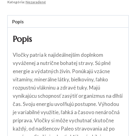
Kategória:
Nezaradené
Popis
Popis
Vločky patria k najideálnejším doplnkom
vyváženej a nutrične bohatej stravy. Sú plné
energie a výdatných živín. Ponúkajú vzácne
vitamíny, minerálne látky, bielkoviny, ľahko
rozpustnú vlákninu a zdravé tuky. Majú
vynikajúcu schopnosť zasýtiť organizmus na dlhší
čas. Svoju energiu uvoľňujú postupne. Výhodou
je variabilné využitie, ľahká a časovo nenáročná
príprava. Vločky si môže vychutnať skutočne
každý, od nadšencov Paleo stravovania až po