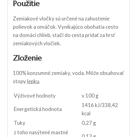
Použitie
Zemiakové vločky sú určené na zahustenie
polievok a omáčok. Vynikajúco obohatia cesto
na domáci chlieb, stačí do cesta pridať za hrsť
zemiakových vločiek.
Zloženie
100% konzumné zemiaky, voda. Môže obsahovať
stopy
lepku
.
Výživové hodnoty
v 100 g
1416 kJ/338,42
Energetická hodnota
kcal
Tuky
0,27 g
z toho nasýtené mastné
0,12 g