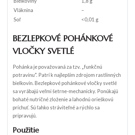
Bielkoviny
1,8 g
Vláknina
–
Soľ
<0,01 g
BEZLEPKOVÉ POHÁNKOVÉ
VLOČKY SVETLÉ
Pohánka je považovaná za tzv. „funkčnú
potravinu”. Patrí k najlepším zdrojom rastlinných
bielkovín. Bezlepkové pohánkové vločky svetlé
sa vyrábajú veľmi šetrne-mechanicky. Ponúkajú
bohaté nutričné zloženie a lahodnú orieškovú
príchuť. Sú ľahko stráviteľné a rýchlo sa
pripravujú.
Použitie