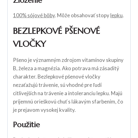
Zloženie
100% sójové bôby
. Môže obsahovať stopy
lepku
.
BEZLEPKOVÉ PŠENOVÉ
VLOČKY
Pšeno je významným zdrojom vitamínov skupiny
B, železa a magnézia. Ako potrava má zásaditý
charakter. Bezlepkové pšenové vločky
nezaťažujú trávenie, sú vhodné pre ľudí
citlivejších na trávenie a intoleranciu lepku. Majú
príjemnú orieškovú chuť s lákavým sfarbením, čo
je prejavom vysokej kvality.
Použitie