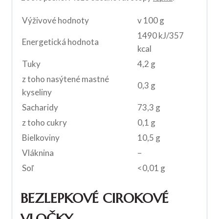
Výživové hodnoty
v 100 g
1490 kJ/357
Energetická hodnota
kcal
Tuky
4,2 g
z toho nasýtené mastné
0,3 g
kyseliny
Sacharidy
73,3 g
z toho cukry
0,1 g
Bielkoviny
10,5 g
Vláknina
–
Soľ
<0,01 g
BEZLEPKOVÉ CIROKOVÉ
VLOČKY