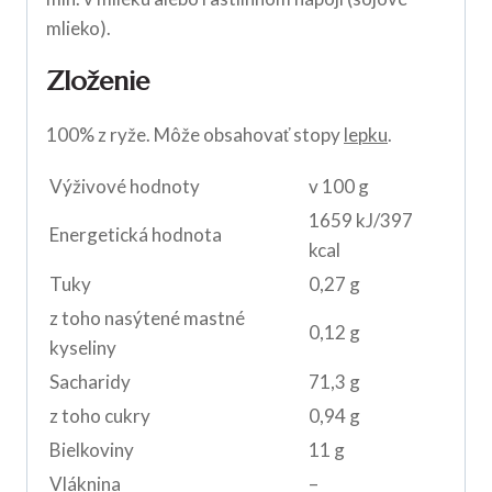
mlieko).
Zloženie
100% z ryže. Môže obsahovať stopy
lepku
.
Výživové hodnoty
v 100 g
1659 kJ/397
Energetická hodnota
kcal
Tuky
0,27 g
z toho nasýtené mastné
0,12 g
kyseliny
Sacharidy
71,3 g
z toho cukry
0,94 g
Bielkoviny
11 g
Vláknina
–