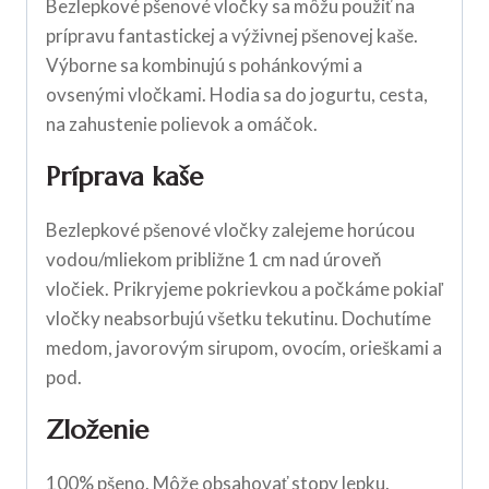
Bezlepkové pšenové vločky sa môžu použiť na
prípravu fantastickej a výživnej pšenovej kaše.
Výborne sa kombinujú s pohánkovými a
ovsenými vločkami. Hodia sa do jogurtu, cesta,
na zahustenie polievok a omáčok.
Príprava kaše
Bezlepkové pšenové vločky zalejeme horúcou
vodou/mliekom približne 1 cm nad úroveň
vločiek. Prikryjeme pokrievkou a počkáme pokiaľ
vločky neabsorbujú všetku tekutinu. Dochutíme
medom, javorovým sirupom, ovocím, orieškami a
pod.
Zloženie
100% pšeno. Môže obsahovať stopy
lepku
.