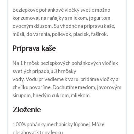
Bezlepkové pohánkové vločky svetlé možno
konzumovať na raňajky s mliekom, jogurtom,
ovocným džúsom. Sú vhodné na prípravu kaše,
müsli, do varenia, polievok, placiek, fašírok.
Príprava kaše
Na 1 hrnček bezlepkových pohánkových vločiek
svetlých pripadajú 3 hrnčeky
vody. Vodu privedieme k varu, pridáme vločky a
chvíľku povaríme. Dochutíme medom, javorovým
sirupom, hnedým cukrom, mliekom.
Zloženie
100% pohánky mechanicky lúpanej. Môže
obsahovať stopy
lepku
.