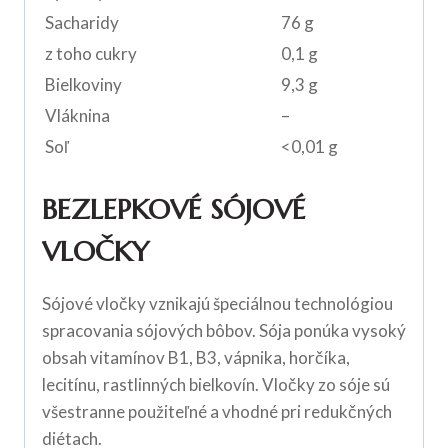
Sacharidy
76 g
z toho cukry
0,1 g
Bielkoviny
9,3 g
Vláknina
–
Soľ
<0,01 g
BEZLEPKOVÉ SÓJOVÉ
VLOČKY
Sójové vločky vznikajú špeciálnou technológiou
spracovania sójových bôbov. Sója ponúka vysoký
obsah vitamínov B1, B3, vápnika, horčíka,
lecitínu, rastlinných bielkovín. Vločky zo sóje sú
všestranne použiteľné a vhodné pri redukčných
diétach.