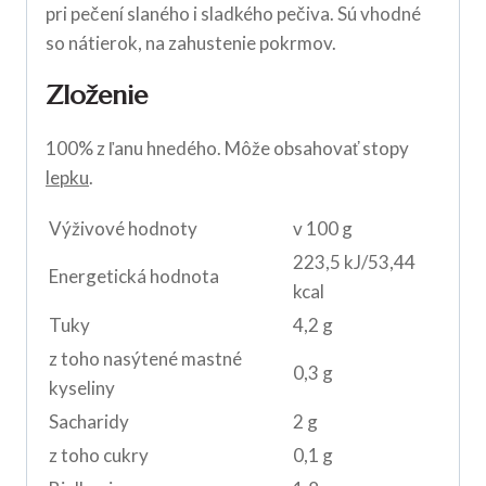
pri pečení slaného i sladkého pečiva. Sú vhodné
so nátierok, na zahustenie pokrmov.
Zloženie
100% z ľanu hnedého. Môže obsahovať stopy
lepku
.
Výživové hodnoty
v 100 g
223,5 kJ/53,44
Energetická hodnota
kcal
Tuky
4,2 g
z toho nasýtené mastné
0,3 g
kyseliny
Sacharidy
2 g
z toho cukry
0,1 g