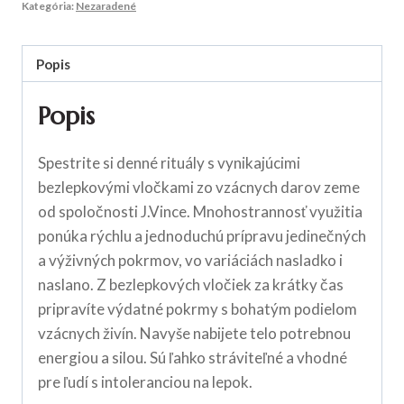
Kategória:
Nezaradené
Popis
Popis
Spestrite si denné rituály s vynikajúcimi
bezlepkovými vločkami zo vzácnych darov zeme
od spoločnosti J.Vince. Mnohostrannosť využitia
ponúka rýchlu a jednoduchú prípravu jedinečných
a výživných pokrmov, vo variáciách nasladko i
naslano. Z bezlepkových vločiek za krátky čas
pripravíte výdatné pokrmy s bohatým podielom
vzácnych živín. Navyše nabijete telo potrebnou
energiou a silou. Sú ľahko stráviteľné a vhodné
pre ľudí s intoleranciou na lepok.