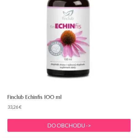
Finclub Echinfis 100 ml
33,26
€
DO OBCHODU ->