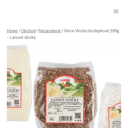
Skip
to
content
Home
/
Obchod
/
Nezaradené
/
Vince Vločky bezlepkové 200g
– Ľanové vločky