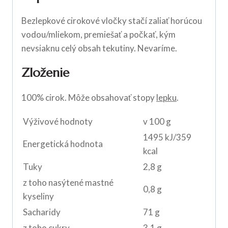
Bezlepkové cirokové vločky stačí zaliať horúcou
vodou/mliekom, premiešať a počkať, kým
nevsiaknu celý obsah tekutiny. Nevaríme.
Zloženie
100% cirok. Môže obsahovať stopy
lepku
.
Výživové hodnoty
v 100 g
1495 kJ/359
Energetická hodnota
kcal
Tuky
2,8 g
z toho nasýtené mastné
0,8 g
kyseliny
Sacharidy
71 g
z toho cukry
3,1 g