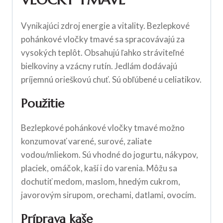
Vynikajúci zdroj energie a vitality. Bezlepkové
pohánkové vločky tmavé sa spracovávajú za
vysokých teplôt. Obsahujú ľahko stráviteľné
bielkoviny a vzácny rutín. Jedlám dodávajú
príjemnú orieškovú chuť. Sú obľúbené u celiatikov.
Použitie
Bezlepkové pohánkové vločky tmavé možno
konzumovať varené, surové, zaliate
vodou/mliekom. Sú vhodné do jogurtu, nákypov,
placiek, omáčok, kaší i do varenia. Môžu sa
dochutiť medom, maslom, hnedým cukrom,
javorovým sirupom, orechami, datlami, ovocím.
Príprava kaše