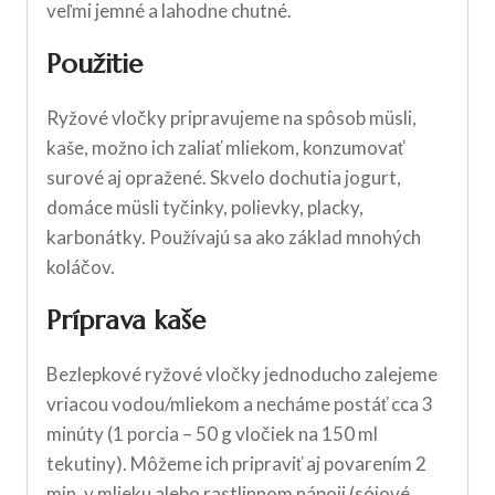
veľmi jemné a lahodne chutné.
Použitie
Ryžové vločky pripravujeme na spôsob müsli,
kaše, možno ich zaliať mliekom, konzumovať
surové aj opražené. Skvelo dochutia jogurt,
domáce müsli tyčinky, polievky, placky,
karbonátky. Používajú sa ako základ mnohých
koláčov.
Príprava kaše
Bezlepkové ryžové vločky jednoducho zalejeme
vriacou vodou/mliekom a necháme postáť cca 3
minúty (1 porcia – 50 g vločiek na 150 ml
tekutiny). Môžeme ich pripraviť aj povarením 2
min. v mlieku alebo rastlinnom nápoji (sójové