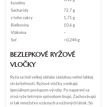
kyseliny
Sacharidy
72,7 g
z toho cukry
1,71 g
Bielkoviny
10,6 g
Vláknina
–
Soľ
<0,244 g
BEZLEPKOVÉ RYŽOVÉ
VLOČKY
Ryža sa teší veľkej obľube zásluhou veľmi ľahkej
stráviteľnosti. Ryžové vločky vznikajú
špeciálnym postupom výroby. Po naparení sa
zrná ryže šetrným spôsobom lisujú. Zachovávajú
si tak množstvo vzácnych a výživných látok. Sú