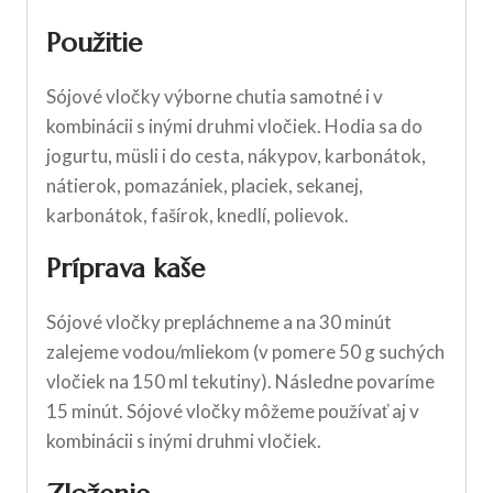
Použitie
Sójové vločky výborne chutia samotné i v
kombinácii s inými druhmi vločiek. Hodia sa do
jogurtu, müsli i do cesta, nákypov, karbonátok,
nátierok, pomazániek, placiek, sekanej,
karbonátok, fašírok, knedlí, polievok.
Príprava kaše
Sójové vločky prepláchneme a na 30 minút
zalejeme vodou/mliekom (v pomere 50 g suchých
vločiek na 150 ml tekutiny). Následne povaríme
15 minút. Sójové vločky môžeme používať aj v
kombinácii s inými druhmi vločiek.