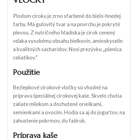
Plodom ciroku je zrno sfarbené do bielo-hnedej
farby. Má guľovitý tvar a na povrchu je pokryté
plevou. Z nutričného hľadiska je cirok cenený
vďaka vysokému obsahu bielkovín, aminokyselín
a kvalitných sacharidov. Nosí prezývku „pšenica
celiatikov.”
Použitie
Bezlepkové cirokové vločky sú vhodné na
prípravu špeciálnej cirokovej kaše. Skvelo chutia
zaliate mliekom a dochutené orieškami,
semienkami a ovocím. Hodia sa aj do jogurtov, na
zahustenie pokrmov, do fašírok.
Príprava kaše