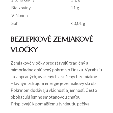
Bielkoviny
11 g
Vláknina
–
Soľ
<0,01 g
BEZLEPKOVÉ ZEMIAKOVÉ
VLOČKY
Zemiakové vločky predstavujú tradičný a
mimoriadne obľúbený pokrm vo Fínsku. Vyrábajú
sa z opraných, uvarených a sušených zemiakov.
Hlavným zdrojom energie je zemiakový škrob.
Pokrmom dodávajú vláčnosť a jemnosť. Cesto
obohacujú jemne smotanovou chuťou.
Prispievajú k pomalšiemu tvrdnutiu pečiva.