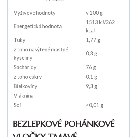
Výživové hodnoty
v 100 g
1513 kJ/362
Energetická hodnota
kcal
Tuky
1,77 g
z toho nasýtené mastné
0,3 g
kyseliny
Sacharidy
76 g
z toho cukry
0,1 g
Bielkoviny
9,3 g
Vláknina
–
Soľ
<0,01 g
BEZLEPKOVÉ POHÁNKOVÉ
VLOČKY TMAVÉ