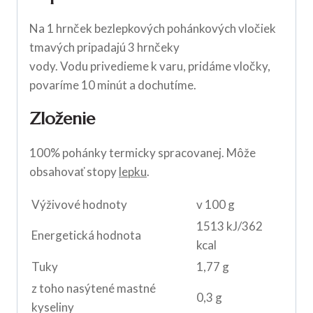
Na 1 hrnček bezlepkových pohánkových vločiek
tmavých pripadajú 3 hrnčeky
vody. Vodu privedieme k varu, pridáme vločky,
povaríme 10 minút a dochutíme.
Zloženie
100% pohánky termicky spracovanej. Môže
obsahovať stopy
lepku
.
Výživové hodnoty
v 100 g
1513 kJ/362
Energetická hodnota
kcal
Tuky
1,77 g
z toho nasýtené mastné
0,3 g
kyseliny