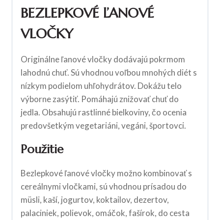
BEZLEPKOVÉ ĽANOVÉ
VLOČKY
Originálne ľanové vločky dodávajú pokrmom
lahodnú chuť. Sú vhodnou voľbou mnohých diét s
nízkym podielom uhľohydrátov. Dokážu telo
výborne zasýtiť. Pomáhajú znižovať chuť do
jedla. Obsahujú rastlinné bielkoviny, čo ocenia
predovšetkým vegetariáni, vegáni, športovci.
Použitie
Bezlepkové ľanové vločky možno kombinovať s
cereálnymi vločkami, sú vhodnou prísadou do
müsli, kaší, jogurtov, koktailov, dezertov,
palaciniek, polievok, omáčok, fašírok, do cesta