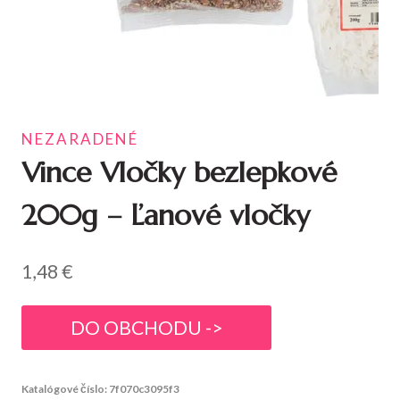
NEZARADENÉ
Vince Vločky bezlepkové
200g – Ľanové vločky
1,48
€
DO OBCHODU ->
Katalógové číslo:
7f070c3095f3