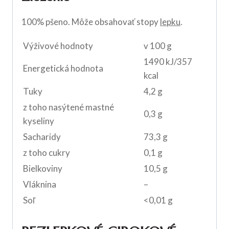
100% pšeno. Môže obsahovať stopy
lepku
.
Výživové hodnoty
v 100 g
1490 kJ/357
Energetická hodnota
kcal
Tuky
4,2 g
z toho nasýtené mastné
0,3 g
kyseliny
Sacharidy
73,3 g
z toho cukry
0,1 g
Bielkoviny
10,5 g
Vláknina
–
Soľ
<0,01 g