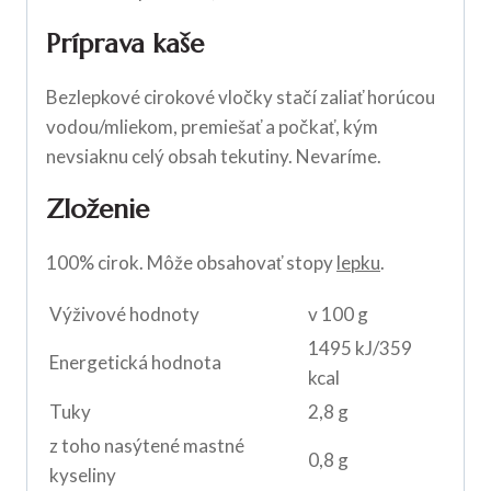
Príprava kaše
Bezlepkové cirokové vločky stačí zaliať horúcou
vodou/mliekom, premiešať a počkať, kým
nevsiaknu celý obsah tekutiny. Nevaríme.
Zloženie
100% cirok. Môže obsahovať stopy
lepku
.
Výživové hodnoty
v 100 g
1495 kJ/359
Energetická hodnota
kcal
Tuky
2,8 g
z toho nasýtené mastné
0,8 g
kyseliny