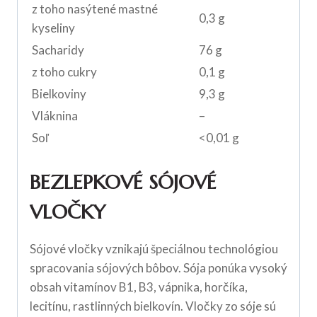
z toho nasýtené mastné
0,3 g
kyseliny
Sacharidy
76 g
z toho cukry
0,1 g
Bielkoviny
9,3 g
Vláknina
–
Soľ
<0,01 g
BEZLEPKOVÉ SÓJOVÉ
VLOČKY
Sójové vločky vznikajú špeciálnou technológiou
spracovania sójových bôbov. Sója ponúka vysoký
obsah vitamínov B1, B3, vápnika, horčíka,
lecitínu, rastlinných bielkovín. Vločky zo sóje sú