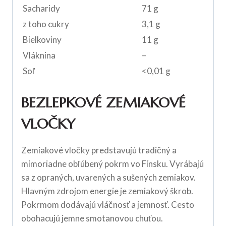
Sacharidy
71 g
z toho cukry
3,1 g
Bielkoviny
11 g
Vláknina
–
Soľ
<0,01 g
BEZLEPKOVÉ ZEMIAKOVÉ
VLOČKY
Zemiakové vločky predstavujú tradičný a
mimoriadne obľúbený pokrm vo Fínsku. Vyrábajú
sa z opraných, uvarených a sušených zemiakov.
Hlavným zdrojom energie je zemiakový škrob.
Pokrmom dodávajú vláčnosť a jemnosť. Cesto
obohacujú jemne smotanovou chuťou.