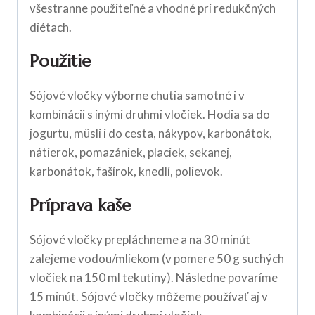
všestranne použiteľné a vhodné pri redukčných
diétach.
Použitie
Sójové vločky výborne chutia samotné i v
kombinácii s inými druhmi vločiek. Hodia sa do
jogurtu, müsli i do cesta, nákypov, karbonátok,
nátierok, pomazániek, placiek, sekanej,
karbonátok, fašírok, knedlí, polievok.
Príprava kaše
Sójové vločky prepláchneme a na 30 minút
zalejeme vodou/mliekom (v pomere 50 g suchých
vločiek na 150 ml tekutiny). Následne povaríme
15 minút. Sójové vločky môžeme používať aj v