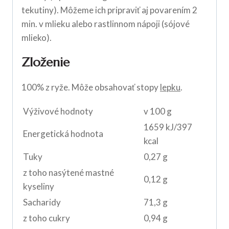
tekutiny). Môžeme ich pripraviť aj povarením 2
min. v mlieku alebo rastlinnom nápoji (sójové
mlieko).
Zloženie
100% z ryže. Môže obsahovať stopy
lepku
.
Výživové hodnoty
v 100 g
1659 kJ/397
Energetická hodnota
kcal
Tuky
0,27 g
z toho nasýtené mastné
0,12 g
kyseliny
Sacharidy
71,3 g
z toho cukry
0,94 g