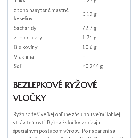
Tuky
0,27 g
z toho nasýtené mastné
0,12 g
kyseliny
Sacharidy
72,7 g
z toho cukry
1,71 g
Bielkoviny
10,6 g
Vláknina
–
Soľ
<0,244 g
BEZLEPKOVÉ RYŽOVÉ
VLOČKY
Ryža sa teší veľkej obľube zásluhou veľmi ľahkej
stráviteľnosti. Ryžové vločky vznikajú
špeciálnym postupom výroby. Po naparení sa