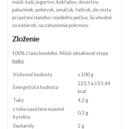
müsli, kaší, jogurtov, koktailov, dezertov,
palaciniek, polievok, omáčok, fašírok, do cesta
pri pečení slaného i sladkého pečiva. Sú vhodné
so nátierok, na zahustenie pokrmov.
Zloženie
100% z ľanu hnedého. Môže obsahovať stopy
lepku
.
Výživové hodnoty
v 100 g
223,5 kJ/53,44
Energetická hodnota
kcal
Tuky
4,2 g
z toho nasýtené mastné
0,3 g
kyseliny
Sacharidy
2 g