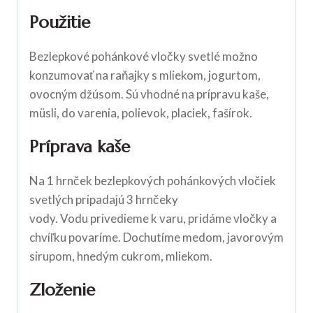
Použitie
Bezlepkové pohánkové vločky svetlé možno
konzumovať na raňajky s mliekom, jogurtom,
ovocným džúsom. Sú vhodné na prípravu kaše,
müsli, do varenia, polievok, placiek, fašírok.
Príprava kaše
Na 1 hrnček bezlepkových pohánkových vločiek
svetlých pripadajú 3 hrnčeky
vody. Vodu privedieme k varu, pridáme vločky a
chvíľku povaríme. Dochutíme medom, javorovým
sirupom, hnedým cukrom, mliekom.
Zloženie