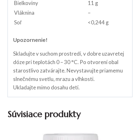
Bielkoviny
11 g
Vláknina
–
Soľ
<0,244 g
Upozornenie!
Skladujte v suchom prostredí, v dobre uzavretej
dóze pri teplotách 0 – 30 °C. Po otvorení obal
starostlivo zatvárajte. Nevystavujte priamemu
slnečnému svetlu, mrazu a vlhkosti.
Ukladajte mimo dosahu detí.
Súvisiace produkty