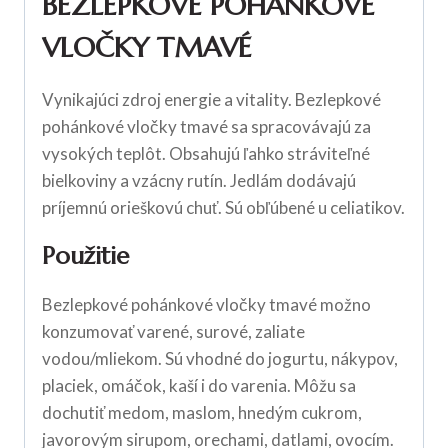
BEZLEPKOVÉ POHÁNKOVÉ
VLOČKY TMAVÉ
Vynikajúci zdroj energie a vitality. Bezlepkové
pohánkové vločky tmavé sa spracovávajú za
vysokých teplôt. Obsahujú ľahko stráviteľné
bielkoviny a vzácny rutín. Jedlám dodávajú
príjemnú orieškovú chuť. Sú obľúbené u celiatikov.
Použitie
Bezlepkové pohánkové vločky tmavé možno
konzumovať varené, surové, zaliate
vodou/mliekom. Sú vhodné do jogurtu, nákypov,
placiek, omáčok, kaší i do varenia. Môžu sa
dochutiť medom, maslom, hnedým cukrom,
javorovým sirupom, orechami, datlami, ovocím.