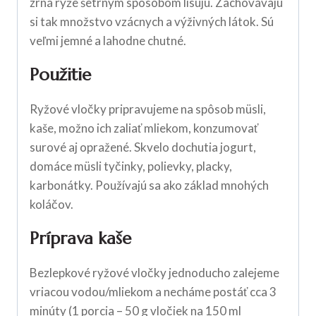
zrná ryže šetrným spôsobom lisujú. Zachovávajú
si tak množstvo vzácnych a výživných látok. Sú
veľmi jemné a lahodne chutné.
Použitie
Ryžové vločky pripravujeme na spôsob müsli,
kaše, možno ich zaliať mliekom, konzumovať
surové aj opražené. Skvelo dochutia jogurt,
domáce müsli tyčinky, polievky, placky,
karbonátky. Používajú sa ako základ mnohých
koláčov.
Príprava kaše
Bezlepkové ryžové vločky jednoducho zalejeme
vriacou vodou/mliekom a necháme postáť cca 3
minúty (1 porcia – 50 g vločiek na 150 ml