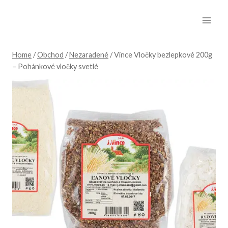
Skip
to
content
Home
/
Obchod
/
Nezaradené
/
Vince Vločky bezlepkové 200g
– Pohánkové vločky svetlé