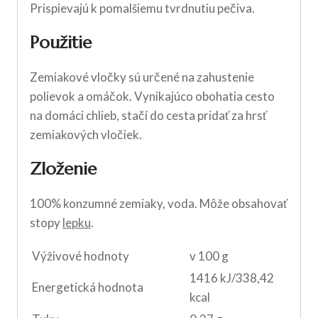
Prispievajú k pomalšiemu tvrdnutiu pečiva.
Použitie
Zemiakové vločky sú určené na zahustenie
polievok a omáčok. Vynikajúco obohatia cesto
na domáci chlieb, stačí do cesta pridať za hrsť
zemiakových vločiek.
Zloženie
100% konzumné zemiaky, voda. Môže obsahovať
stopy
lepku
.
Výživové hodnoty
v 100 g
1416 kJ/338,42
Energetická hodnota
kcal