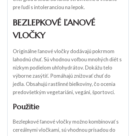
pre ľudí s intoleranciou na lepok.
BEZLEPKOVÉ ĽANOVÉ
VLOČKY
Originálne ľanové vločky dodávajú pokrmom
lahodnú chuť. Sú vhodnou voľbou mnohých diét s
nízkym podielom uhľohydrátov. Dokážu telo
výborne zasýtiť. Pomáhajú znižovať chuť do
jedla. Obsahujú rastlinné bielkoviny, čo ocenia
predovšetkým vegetariáni, vegáni, športovci.
Použitie
Bezlepkové ľanové vločky možno kombinovať s
cereálnymi vločkami, sú vhodnou prísadou do