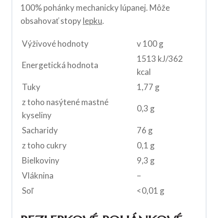
100% pohánky mechanicky lúpanej. Môže
obsahovať stopy
lepku
.
Výživové hodnoty
v 100 g
1513 kJ/362
Energetická hodnota
kcal
Tuky
1,77 g
z toho nasýtené mastné
0,3 g
kyseliny
Sacharidy
76 g
z toho cukry
0,1 g
Bielkoviny
9,3 g
Vláknina
–
Soľ
<0,01 g