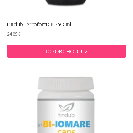
Finclub Ferrofortis B 250 ml
24,85
€
DO OBCHODU ->