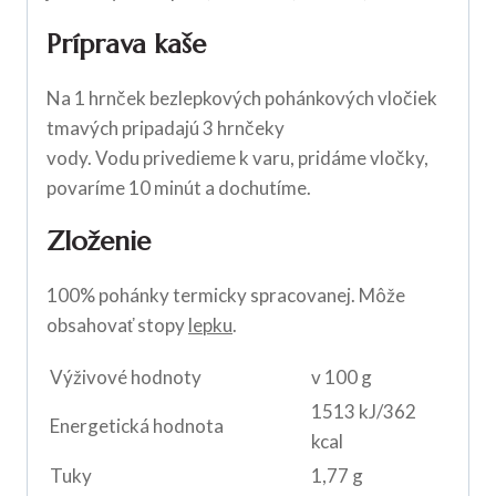
Príprava kaše
Na 1 hrnček bezlepkových pohánkových vločiek
tmavých pripadajú 3 hrnčeky
vody. Vodu privedieme k varu, pridáme vločky,
povaríme 10 minút a dochutíme.
Zloženie
100% pohánky termicky spracovanej. Môže
obsahovať stopy
lepku
.
Výživové hodnoty
v 100 g
1513 kJ/362
Energetická hodnota
kcal
Tuky
1,77 g