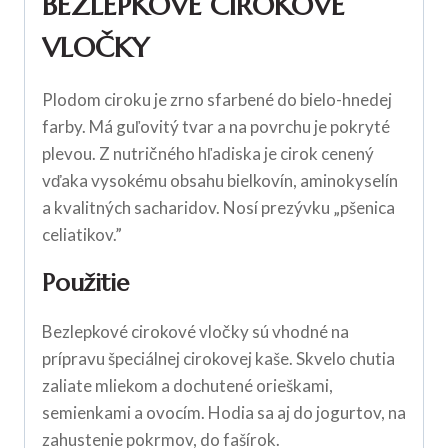
BEZLEPKOVÉ CIROKOVÉ
VLOČKY
Plodom ciroku je zrno sfarbené do bielo-hnedej
farby. Má guľovitý tvar a na povrchu je pokryté
plevou. Z nutričného hľadiska je cirok cenený
vďaka vysokému obsahu bielkovín, aminokyselín
a kvalitných sacharidov. Nosí prezývku „pšenica
celiatikov.”
Použitie
Bezlepkové cirokové vločky sú vhodné na
prípravu špeciálnej cirokovej kaše. Skvelo chutia
zaliate mliekom a dochutené orieškami,
semienkami a ovocím. Hodia sa aj do jogurtov, na
zahustenie pokrmov, do fašírok.