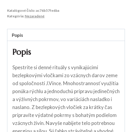
Katalógové číslo:
ac76b57fe6ba
Kategória:
Nezaradené
Popis
Popis
Spestrite si denné rituály s vynikajúcimi
bezlepkovými vločkami zo vzácnych darov zeme
od spoločnosti J.Vince. Mnohostrannosť využitia
ponúka rýchlu a jednoduchú prípravu jedinečných
a výživných pokrmov, vo variáciách nasladko i
naslano. Z bezlepkových vločiek za krátky čas
pripravíte výdatné pokrmy s bohatým podielom
vzácnych živín. Navyše nabijete telo potrebnou
energiou a silou. Sú ľahko stráviteľné a vhodné