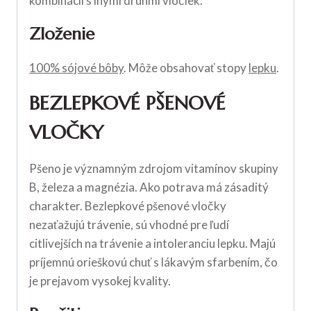
kombinácii s inými druhmi vločiek.
Zloženie
100% sójové bôby
. Môže obsahovať stopy
lepku
.
BEZLEPKOVÉ PŠENOVÉ
VLOČKY
Pšeno je významným zdrojom vitamínov skupiny
B, železa a magnézia. Ako potrava má zásaditý
charakter. Bezlepkové pšenové vločky
nezaťažujú trávenie, sú vhodné pre ľudí
citlivejších na trávenie a intoleranciu lepku. Majú
príjemnú orieškovú chuť s lákavým sfarbením, čo
je prejavom vysokej kvality.