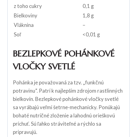
z toho cukry
0,1 g
Bielkoviny
1,8 g
Vláknina
–
Soľ
<0,01 g
BEZLEPKOVÉ POHÁNKOVÉ
VLOČKY SVETLÉ
Pohánka je považovaná za tzv. „funkčnú
potravinu”. Patrí k najlepším zdrojom rastlinných
bielkovín. Bezlepkové pohánkové vločky svetlé
sa vyrábajú veľmi šetrne-mechanicky. Ponúkajú
bohaté nutričné zloženie a lahodnú orieškovú
príchuť. Sú ľahko stráviteľné a rýchlo sa
pripravujú.