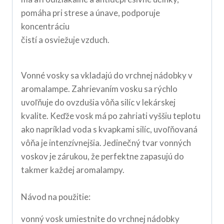
pomáha pri strese a únave, podporuje
koncentráciu
čistí a osviežuje vzduch.
Vonné vosky sa vkladajú do vrchnej nádobky v
aromalampe. Zahrievaním vosku sa rýchlo
uvoľňuje do ovzdušia vôňa silíc v lekárskej
kvalite. Keďže vosk má po zahriati vyššiu teplotu
ako napríklad voda s kvapkami silíc, uvoľňovaná
vôňa je intenzívnejšia. Jedinečný tvar vonných
voskov je zárukou, že perfektne zapasujú do
takmer každej aromalampy.
Návod na použitie:
vonný vosk umiestnite do vrchnej nádobky