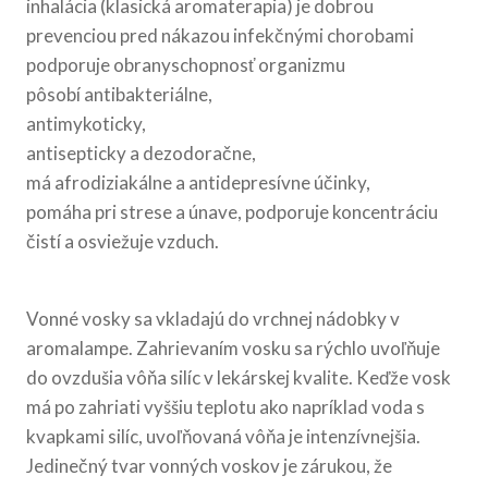
inhalácia (klasická aromaterapia) je dobrou
prevenciou pred nákazou infekčnými chorobami
podporuje obranyschopnosť organizmu
pôsobí antibakteriálne,
antimykoticky,
antisepticky a dezodoračne,
má afrodiziakálne a antidepresívne účinky,
pomáha pri strese a únave, podporuje koncentráciu
čistí a osviežuje vzduch.
Vonné vosky sa vkladajú do vrchnej nádobky v
aromalampe. Zahrievaním vosku sa rýchlo uvoľňuje
do ovzdušia vôňa silíc v lekárskej kvalite. Keďže vosk
má po zahriati vyššiu teplotu ako napríklad voda s
kvapkami silíc, uvoľňovaná vôňa je intenzívnejšia.
Jedinečný tvar vonných voskov je zárukou, že