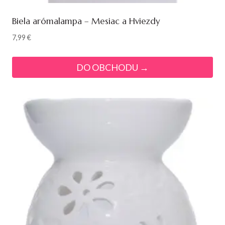
Biela arómalampa – Mesiac a Hviezdy
7,99
€
DO OBCHODU →