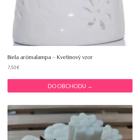
Biela arómalampa – Kvetinový vzor
7,50
€
DO OBCHODU →