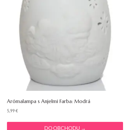
Arómalampa s Anjelmi Farba: Modrá
5,99
€
DO OBCHODU →