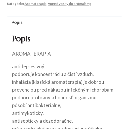
Kategórie:
Aromaterapia
,
Vonné vosky do arómalámp
Popis
Popis
AROMATERAPIA
antidepresivný,
podporuje koncentráciu a čistí vzduch.
inhalácia (klasická aromaterapia) je dobrou
prevenciou pred nákazou infekčnými chorobami
podporuje obranyschopnosť organizmu
pôsobí antibakteriálne,
antimykoticky,
antisepticky a dezodoračne,
má afrodiziakálne a antidepresívne účinky,