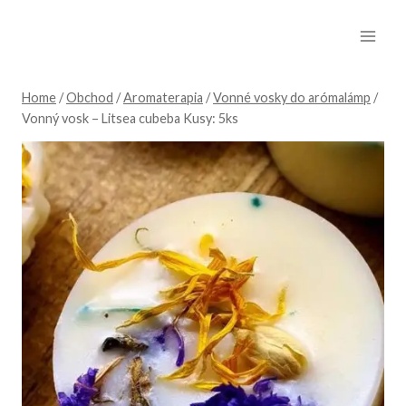
Skip
to
content
Home
/
Obchod
/
Aromaterapia
/
Vonné vosky do arómalámp
/
Vonný vosk – Litsea cubeba Kusy: 5ks