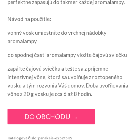
perfektne zapasujú do takmer každej aromalampy.
Návod na použitie:
vonný vosk umiestnite do vrchnej nádobky
aromalampy
do spodnej časti aromalampy vložte čajovú sviečku
zapáľte čajovú sviečku a tešte sa z príjemne
intenzívnej vône, ktorá sa uvoľňuje z roztopeného
vosku a tým rozvonia Váš domov. Doba uvoľňovania
vône z 20 g vosku je cca 6 až 8 hodín.
DO OBCHODU →
Katalógové číslo:
panakeia-6252/5KS