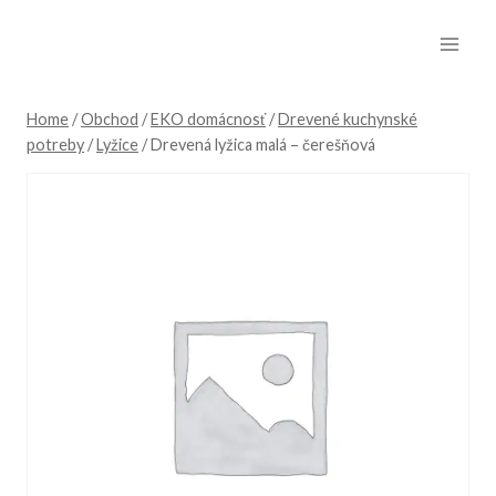
Skip
to
content
Home
/
Obchod
/
EKO domácnosť
/
Drevené kuchynské
potreby
/
Lyžice
/
Drevená lyžica malá – čerešňová