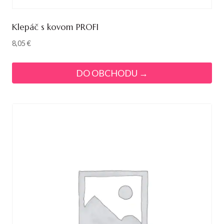
Klepáč s kovom PROFI
8,05
€
DO OBCHODU →