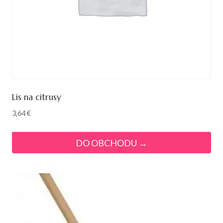
Lis na citrusy
3,64
€
DO OBCHODU →