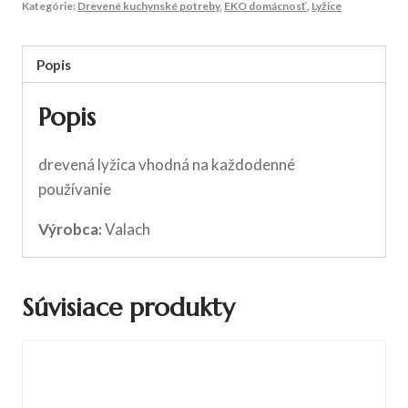
Kategórie:
Drevené kuchynské potreby
,
EKO domácnosť
,
Lyžice
Popis
Popis
drevená lyžica vhodná na každodenné
používanie
Výrobca:
Valach
Súvisiace produkty