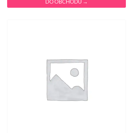
DO OBCHODU →