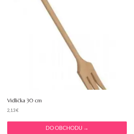
Vidlička 30 cm
2,13
€
DO OBCHODU →