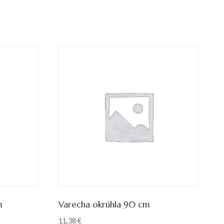
m
Varecha okrúhla 90 cm
11,38
€