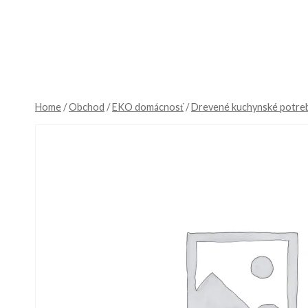
Skip
to
content
Home
/
Obchod
/
EKO domácnosť
/
Drevené kuchynské potre