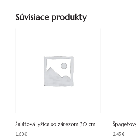
Súvisiace produkty
Šalátová lyžica so zárezom 30 cm
Špagetový
1,63
€
2,45
€