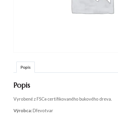
Popis
Popis
Vyrobené z FSC
certifikovaného bukového dreva.
®
Výrobca:
Dřevotvar