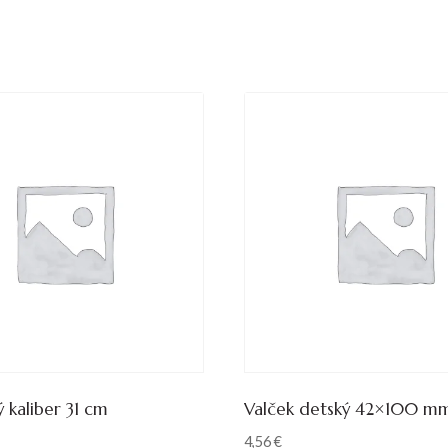
 kaliber 31 cm
Valček detský 42×100 m
4,56
€