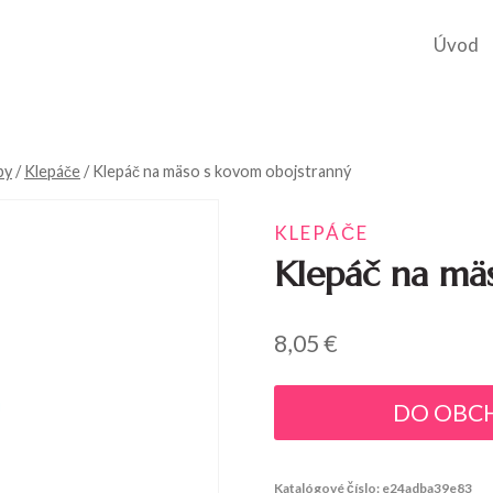
Úvod
by
/
Klepáče
/
Klepáč na mäso s kovom obojstranný
KLEPÁČE
Klepáč na mä
8,05
€
DO OBC
Katalógové číslo:
e24adba39e83