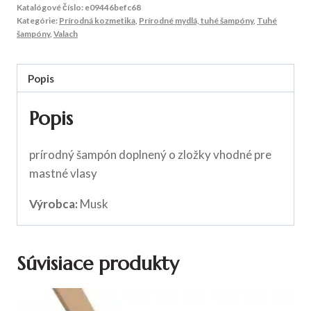
Katalógové číslo:
e09446befc68
Kategórie:
Prírodná kozmetika
,
Prírodné mydlá, tuhé šampóny
,
Tuhé
šampóny
,
Valach
Popis
Popis
prírodný šampón doplnený o zložky vhodné pre
mastné vlasy
Výrobca:
Musk
Súvisiace produkty