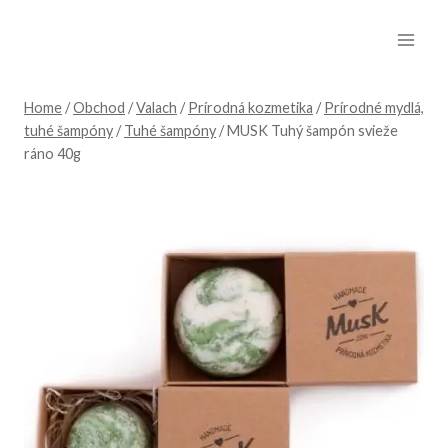
Skip
to
content
Home
/
Obchod
/
Valach
/
Prírodná kozmetika
/
Prírodné mydlá,
tuhé šampóny
/
Tuhé šampóny
/
MUSK Tuhý šampón svieže
ráno 40g