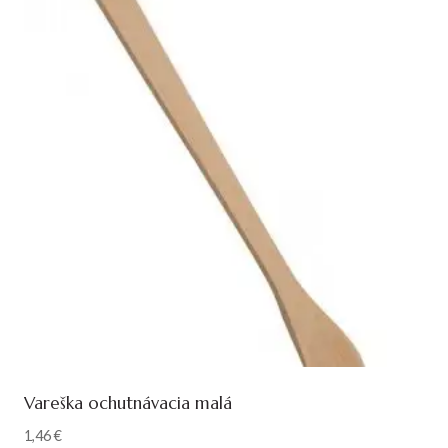
Vareška ochutnávacia malá
1,46
€