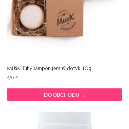
MUSK Tuhý šampón jemný dotyk 40g
4,99
€
DO OBCHODU →