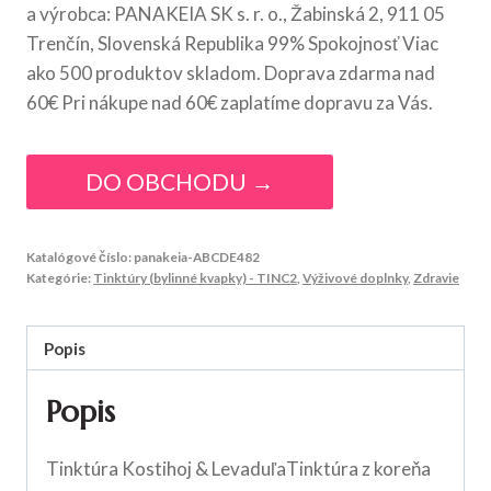
a výrobca: PANAKEIA SK s. r. o., Žabinská 2, 911 05
Trenčín, Slovenská Republika 99% Spokojnosť Viac
ako 500 produktov skladom. Doprava zdarma nad
60€ Pri nákupe nad 60€ zaplatíme dopravu za Vás.
DO OBCHODU →
Katalógové číslo:
panakeia-ABCDE482
Kategórie:
Tinktúry (bylinné kvapky) - TINC2
,
Výživové doplnky
,
Zdravie
Popis
Popis
Tinktúra Kostihoj & LevaduľaTinktúra z koreňa