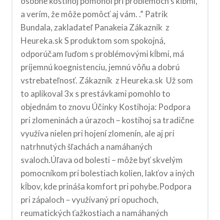
osobne kostihoj pomohol pri problémoch s kĺbmi,
a verím, že môže pomôcť aj vám. .” Patrik
Bundala, zakladateľ Panakeia Zákazník z
Heureka.sk S produktom som spokojná,
odporúčam ľuďom s problémovými kĺbmi, má
príjemnú koegnistenciu, jemnú vôňu a dobrú
vstrebateľnosť. Zákazník z Heureka.sk Už som
to aplikoval 3x s prestávkami pomohlo to
objednám to znovu Účinky Kostihoja: Podpora
pri zlomeninách a úrazoch – kostihoj sa tradične
využíva nielen pri hojení zlomenín, ale aj pri
natrhnutých šľachách a namáhaných
svaloch.Úľava od bolesti – môže byť skvelým
pomocníkom pri bolestiach kolien, lakťov a iných
kĺbov, kde prináša komfort pri pohybe.Podpora
pri zápaloch – využívaný pri opuchoch,
reumatických ťažkostiach a namáhaných