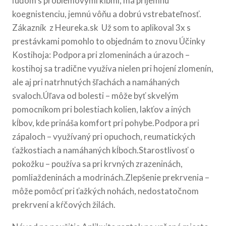
ľuďom s problémovými kĺbmi, má príjemnú
koegnistenciu, jemnú vôňu a dobrú vstrebateľnosť.
Zákazník z Heureka.sk Už som to aplikoval 3x s
prestávkami pomohlo to objednám to znovu Účinky
Kostihoja: Podpora pri zlomeninách a úrazoch –
kostihoj sa tradične využíva nielen pri hojení zlomenín,
ale aj pri natrhnutých šľachách a namáhaných
svaloch.Úľava od bolesti – môže byť skvelým
pomocníkom pri bolestiach kolien, lakťov a iných
kĺbov, kde prináša komfort pri pohybe.Podpora pri
zápaloch – využívaný pri opuchoch, reumatických
ťažkostiach a namáhaných kĺboch.Starostlivosť o
pokožku – používa sa pri krvných zrazeninách,
pomliaždeninách a modrinách.Zlepšenie prekrvenia –
môže pomôcť pri ťažkých nohách, nedostatočnom
prekrvení a kŕčových žilách.