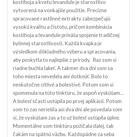
kostihoja a kvetu levandule je starostlivo
vytvorená na vonkajšie použitie. Precízne
spracované rastlinné extrakty zabezpečujú
vysokú kvalitu a čistotu, pričom kombinácia
kostihoja a levandule prináša spojenie tradičnej
bylinnej starostlivosti. Každá kvapka je
výsledkom dôkladného výberu a spracovania,
aby poskytla to najlepšie z prírody. Raz som si
riadne buchla lakeť. A takmer dva dni som sa
toho miesta nevedela ani dotknúť. Bolo to
neskutočne citlivé a bolestivé. Potom som si
spomenula na túto tinktúru, že aspoň vyskúšam…
A bolesť sčasti ustúpila po prvej aplikácii. Potom
som to zas neriešila asi dva dni ale povedala som
si, že vyskúšam zas a to už bolesť ustúpila úplne.
Momentálne som tinktúru požičala ďalej, tak
čakám na spätnú väzbu. Každopádne za seba