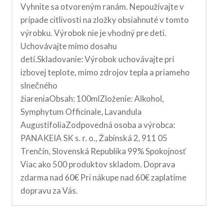
Vyhnite sa otvoreným ranám. Nepoužívajte v
prípade citlivosti na zložky obsiahnuté v tomto
výrobku. Výrobok nie je vhodný pre deti.
Uchovávajte mimo dosahu
detí.Skladovanie: Výrobok uchovávajte pri
izbovej teplote, mimo zdrojov tepla a priameho
slnečného
žiareniaObsah: 100mlZloženie: Alkohol,
Symphytum Officinale, Lavandula
AugustifoliaZodpovedná osoba a výrobca:
PANAKEIA SK s. r. o., Žabinská 2, 911 05
Trenčín, Slovenská Republika 99% Spokojnosť
Viac ako 500 produktov skladom. Doprava
zdarma nad 60€ Pri nákupe nad 60€ zaplatíme
dopravu za Vás.