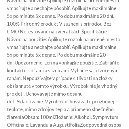
Návod na použitie Aplikujte roztok na určené miesto,
vmasírujte a nechajte pôsobiť. Aplikujte maxilmálne
5x po minúte 5x denne. Po dobu maximálne 20 dní.
100% Prírodný produkt V súznení s prírodou Bez
GMO Netestované na zvieratkách Špecifikácie
Návod na použitie: Aplikujte roztok na určené miesto,
vmasírujte a nechajte pôsobiť. Aplikujte maxilmálne
5x po minúte 5x denne. Po dobu maximálne 20
dní.Upozornenie: Len na vonkajšie použitie. Zabráňte
kontaktu s očami a sliznicami. Vyhnite sa otvoreným
ranám. Nepoužívajte v prípade citlivosti na zložky
obsiahnuté v tomto výrobku. Výrobok nie je vhodný
pre deti. Uchovávajte mimo dosahu
detí.Skladovanie: Výrobok uchovávajte pri izbovej
teplote, mimo zdrojov tepla a priameho slnečného
žiareniaObsah: 100mlZloženie: Alkohol, Symphytum
Officinale, Lavandula AugustifoliaZodpovedná osoba