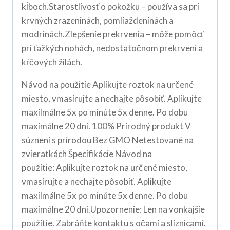
kĺboch.Starostlivosť o pokožku – používa sa pri
krvných zrazeninách, pomliaždeninách a
modrinách.Zlepšenie prekrvenia – môže pomôcť
pri ťažkých nohách, nedostatočnom prekrvení a
kŕčových žilách.
Návod na použitie Aplikujte roztok na určené
miesto, vmasírujte a nechajte pôsobiť. Aplikujte
maxilmálne 5x po minúte 5x denne. Po dobu
maximálne 20 dní. 100% Prírodný produkt V
súznení s prírodou Bez GMO Netestované na
zvieratkách Špecifikácie Návod na
použitie: Aplikujte roztok na určené miesto,
vmasírujte a nechajte pôsobiť. Aplikujte
maxilmálne 5x po minúte 5x denne. Po dobu
maximálne 20 dní.Upozornenie: Len na vonkajšie
použitie. Zabráňte kontaktu s očami a sliznicami.