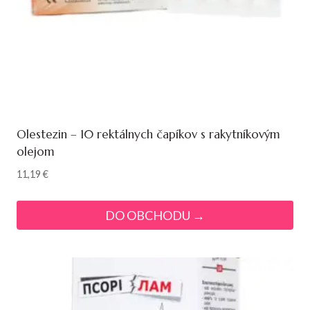
Olestezin – 10 rektálnych čapíkov s rakytníkovým
olejom
11,19
€
DO OBCHODU →