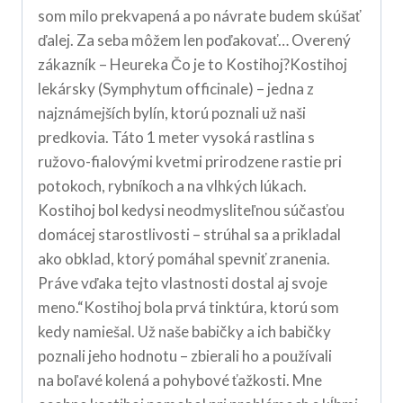
som milo prekvapená a po návrate budem skúšať
ďalej. Za seba môžem len poďakovať… Overený
zákazník – Heureka Čo je to Kostihoj?Kostihoj
lekársky (Symphytum officinale) – jedna z
najznámejších bylín, ktorú poznali už naši
predkovia. Táto 1 meter vysoká rastlina s
ružovo-fialovými kvetmi prirodzene rastie pri
potokoch, rybníkoch a na vlhkých lúkach.
Kostihoj bol kedysi neodmysliteľnou súčasťou
domácej starostlivosti – strúhal sa a prikladal
ako obklad, ktorý pomáhal spevniť zranenia.
Práve vďaka tejto vlastnosti dostal aj svoje
meno.“Kostihoj bola prvá tinktúra, ktorú som
kedy namiešal. Už naše babičky a ich babičky
poznali jeho hodnotu – zbierali ho a používali
na boľavé kolená a pohybové ťažkosti. Mne