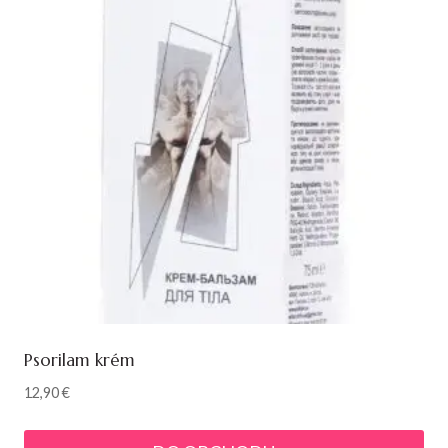
Psorilam krém
12,90
€