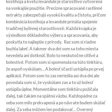
kostihoja a kvetu levandule je starostlivo vytvorená
na vonkajšie použitie. Precízne spracované rastlinné
extrakty zabezpečujú vysokú kvalitu a čistotu, pričom
kombinácia kostihoja a levandule prináša spojenie
tradičnej bylinnej starostlivosti. Každá kvapka je
výsledkom dôkladného výberu a spracovania, aby
poskytla to najlepšie z prírody. Raz som si riadne
buchla lakeť. A takmer dva dni som sa toho miesta
nevedela ani dotknúť. Bolo to neskutočne citlivé a
bolestivé. Potom som si spomenula na túto tinktúru,
že aspoň vyskúšam… A bolesť sčasti ustúpila po prvej
aplikácii. Potom som to zas neriešila asi dva dni ale
povedala som si, že vyskúšam zas a to už bolesť
ustúpila úplne. Momentálne som tinktúru požičala
ďalej, tak čakám na spätnú väzbu. Každopádne za
seba som milo prekvapená a po návrate budem skúšať
ďalej. Za seba môžem len poďakovať… Overený