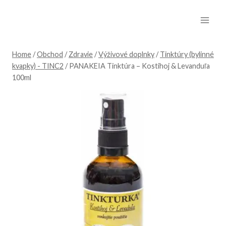
Skip
to
content
Home
/
Obchod
/
Zdravie
/
Výživové doplnky
/
Tinktúry (bylinné
kvapky) - TINC2
/
PANAKEIA Tinktúra – Kostihoj & Levanduľa
100ml