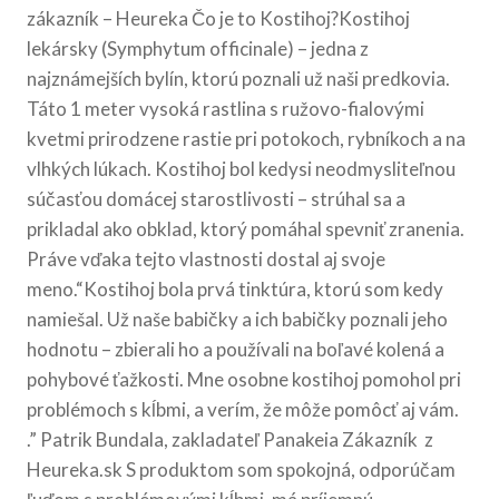
zákazník – Heureka Čo je to Kostihoj?Kostihoj
lekársky (Symphytum officinale) – jedna z
najznámejších bylín, ktorú poznali už naši predkovia.
Táto 1 meter vysoká rastlina s ružovo-fialovými
kvetmi prirodzene rastie pri potokoch, rybníkoch a na
vlhkých lúkach. Kostihoj bol kedysi neodmysliteľnou
súčasťou domácej starostlivosti – strúhal sa a
prikladal ako obklad, ktorý pomáhal spevniť zranenia.
Práve vďaka tejto vlastnosti dostal aj svoje
meno.“Kostihoj bola prvá tinktúra, ktorú som kedy
namiešal. Už naše babičky a ich babičky poznali jeho
hodnotu – zbierali ho a používali na boľavé kolená a
pohybové ťažkosti. Mne osobne kostihoj pomohol pri
problémoch s kĺbmi, a verím, že môže pomôcť aj vám.
.” Patrik Bundala, zakladateľ Panakeia Zákazník z
Heureka.sk S produktom som spokojná, odporúčam