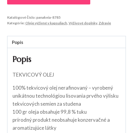
Katalógové číslo:
panakeia-8785
Kategórie:
Oleje výživné v kapsuliach
,
Výživové doplnky
,
Zdravie
Popis
Popis
TEKVICOVÝ OLEJ
100% tekvicový olej nerafinovaný – vyrobený
unikátnou technológiou lisovania prvého výlisku
tekvicových semien za studena
100 gr oleja obsahuje 99,8 % tuku
prírodný produkt neobsahuje konzervačné a
aromatizujúce látky