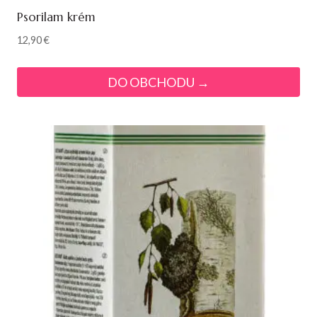
Psorilam krém
12,90
€
DO OBCHODU →