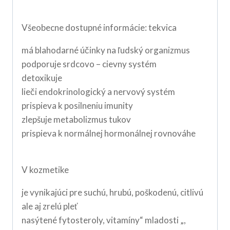
Všeobecne dostupné informácie: tekvica
má blahodarné účinky na ľudský organizmus
podporuje srdcovo – cievny systém
detoxikuje
lieči endokrinologický a nervový systém
prispieva k posilneniu imunity
zlepšuje metabolizmus tukov
prispieva k normálnej hormonálnej rovnováhe
V kozmetike
je vynikajúci pre suchú, hrubú, poškodenú, citlivú
ale aj zrelú pleť
nasýtené fytosteroly, vitamíny“ mladosti „,