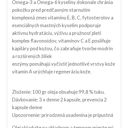
Omega-3 a Omega-6 kyseliny dokonale chránia
pokožku pred predčasným starnutím
komplexná zmes vitamínu E, B, C, fytosterolov a
esenciálnych mastných kyselím podporuje
aktívnu hydratáciu, výživu a pružnosť pleti
komplex flavonoidov, vitamínov C a E posilňuje
kapiláry pod kožou, čo zabraňuje tvorbe modrín
a rozšírených žiliek
enzýmy pomáhajú vyčistiť jednotlivé vrstvy kože
vitamín A urýchľuje regeneráciu kože.
Zloženie: 100 gr oleja obsahuje 99,8 % tuku.
Dávkovanie: 3 x denne 2 kapsule, prevencia 2
kapsule denne
Upozornenie: prirodzená usadenina je prípustná
Olej skladujte na chladnom a temnom mieste pri