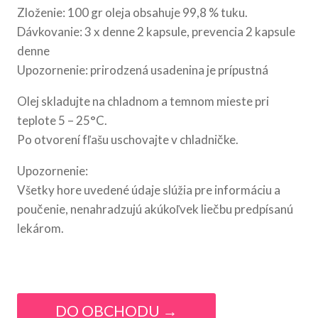
Zloženie: 100 gr oleja obsahuje 99,8 % tuku.
Dávkovanie: 3 x denne 2 kapsule, prevencia 2 kapsule
denne
Upozornenie: prirodzená usadenina je prípustná
Olej skladujte na chladnom a temnom mieste pri
teplote 5 – 25°C.
Po otvorení fľašu uschovajte v chladničke.
Upozornenie:
Všetky hore uvedené údaje slúžia pre informáciu a
poučenie, nenahradzujú akúkoľvek liečbu predpísanú
lekárom.
DO OBCHODU →