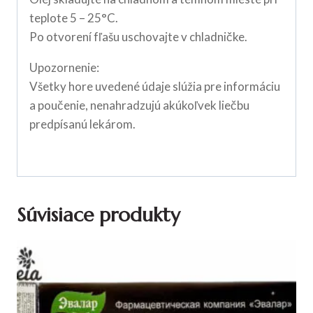
teplote 5 – 25°C.
Po otvorení fľašu uschovajte v chladničke.
Upozornenie:
Všetky hore uvedené údaje slúžia pre informáciu
a poučenie, nenahradzujú akúkoľvek liečbu
predpísanú lekárom.
Súvisiace produkty