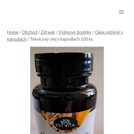
Skip
to
content
Home
/
Obchod
/
Zdravie
/
Výživové doplnky
/
Oleje výživné v
kapsuliach
/
Tekvicový olej v kapsuliach 100 ks