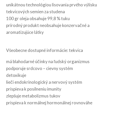
unikátnou technológiou lisovania prvého výlisku
tekvicových semien za studena
100 gr oleja obsahuje 99,8 % tuku
prírodný produkt neobsahuje konzervačné a
aromatizujúce látky
Všeobecne dostupné informácie: tekvica
má blahodarné účinky na ľudský organizmus
podporuje srdcovo – cievny systém
detoxikuje
lieči endokrinologický a nervový systém
prispieva k posilneniu imunity
zlepšuje metabolizmus tukov
prispieva k normálnej hormonálnej rovnováhe