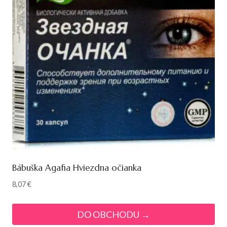
Bábuška Agafia Hviezdna očianka
8,07
€
DO OBCHODU →