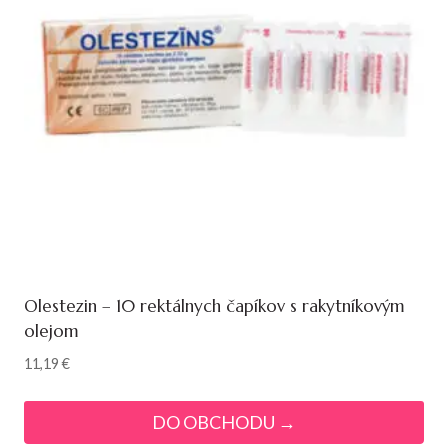
Olestezin – 10 rektálnych čapíkov s rakytníkovým
olejom
11,19
€
DO OBCHODU →