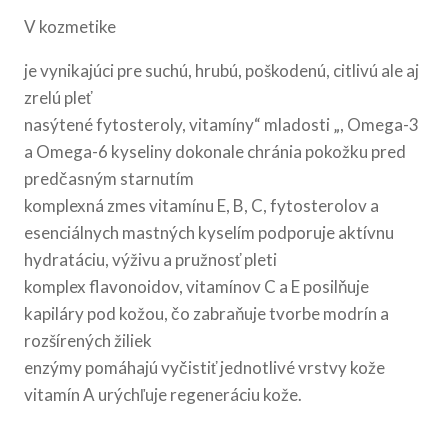
V kozmetike
je vynikajúci pre suchú, hrubú, poškodenú, citlivú ale aj
zrelú pleť
nasýtené fytosteroly, vitamíny“ mladosti „, Omega-3
a Omega-6 kyseliny dokonale chránia pokožku pred
predčasným starnutím
komplexná zmes vitamínu E, B, C, fytosterolov a
esenciálnych mastných kyselím podporuje aktívnu
hydratáciu, výživu a pružnosť pleti
komplex flavonoidov, vitamínov C a E posilňuje
kapiláry pod kožou, čo zabraňuje tvorbe modrín a
rozšírených žiliek
enzýmy pomáhajú vyčistiť jednotlivé vrstvy kože
vitamín A urýchľuje regeneráciu kože.