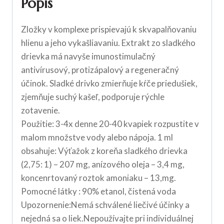
Popis
Zložky v komplexe prispievajú k skvapalňovaniu
hlienu a jeho vykašliavaniu. Extrakt zo sladkého
drievka má navyše imunostimulačný
antivírusový, protizápalový a regeneračný
účinok. Sladké drivko zmierňuje kŕče priedušiek,
zjemňuje suchý kašeľ, podporuje rýchle
zotavenie.
Použitie: 3-4x denne 20-40 kvapiek rozpustite v
malom množstve vody alebo nápoja. 1 ml
obsahuje: Výťažok z koreňa sladkého drievka
(2,75: 1) – 207 mg, anízového oleja – 3,4 mg,
koncenrtovaný roztok amoniaku – 13,mg.
Pomocné látky : 90% etanol, čistená voda
Upozornenie:Nemá schválené liečivé účinky a
nejedná sa o liek.Nepoužívajte pri individuálnej