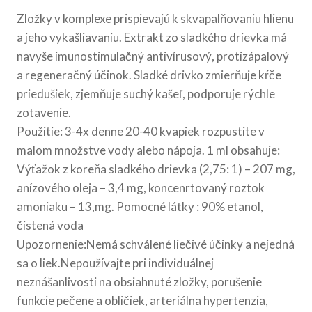
Zložky v komplexe prispievajú k skvapalňovaniu hlienu
a jeho vykašliavaniu. Extrakt zo sladkého drievka má
navyše imunostimulačný antivírusový, protizápalový
a regeneračný účinok. Sladké drivko zmierňuje kŕče
priedušiek, zjemňuje suchý kašeľ, podporuje rýchle
zotavenie.
Použitie: 3-4x denne 20-40 kvapiek rozpustite v
malom množstve vody alebo nápoja. 1 ml obsahuje:
Výťažok z koreňa sladkého drievka (2,75: 1) – 207 mg,
anízového oleja – 3,4 mg, koncenrtovaný roztok
amoniaku – 13,mg. Pomocné látky : 90% etanol,
čistená voda
Upozornenie:Nemá schválené liečivé účinky a nejedná
sa o liek.Nepoužívajte pri individuálnej
neznášanlivosti na obsiahnuté zložky, porušenie
funkcie pečene a obličiek, arteriálna hypertenzia,