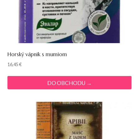
Horský vápnik s mumiom
16,45
€
DO OBCHODU →