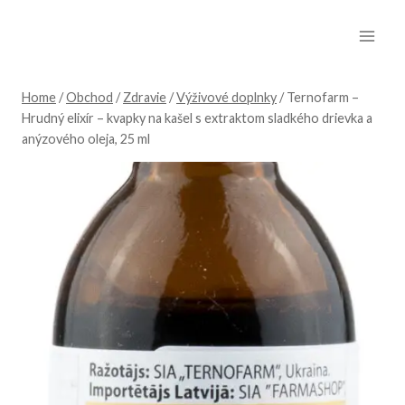
Skip
to
content
Home
/
Obchod
/
Zdravie
/
Výživové doplnky
/
Ternofarm –
Hrudný elixír – kvapky na kašel s extraktom sladkého drievka a
anýzového oleja, 25 ml