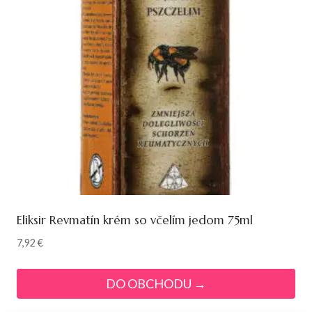
Eliksir Revmatín krém so včelím jedom 75ml
7,92
€
DO OBCHODU →