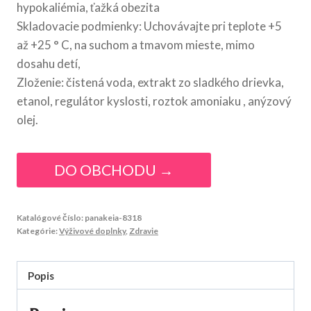
hypokaliémia, ťažká obezita
Skladovacie podmienky: Uchovávajte pri teplote +5
až +25 ° C, na suchom a tmavom mieste, mimo
dosahu detí,
Zloženie: čistená voda, extrakt zo sladkého drievka,
etanol, regulátor kyslosti, roztok amoniaku , anýzový
olej.
DO OBCHODU →
Katalógové číslo:
panakeia-8318
Kategórie:
Výživové doplnky
,
Zdravie
Popis