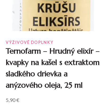
VÝŽIVOVÉ DOPLNKY
Ternofarm – Hrudný elixír –
kvapky na kašel s extraktom
sladkého drievka a
anýzového oleja, 25 ml
5,90
€