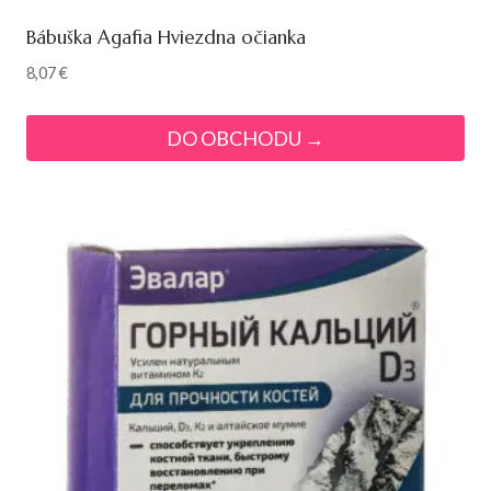
Bábuška Agafia Hviezdna očianka
8,07
€
DO OBCHODU →